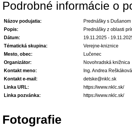
Podrobné informácie o po
Názov podujatia:
Prednášky s Dušanom
Popis:
Prednášky z oblasti pr
Dátum:
19.11.2025 - 19.11.202
Tématická skupina:
Verejne-kniznice
Mesto, obec:
Lučenec
Organizátor:
Novohradská knižnica
Kontakt meno:
Ing. Andrea Reškáková
Kontakt e-mail:
detske@nklc.sk
Linka URL:
https://www.nklc.sk/
Linka pozvánka:
https://www.nklc.sk/
Fotografie