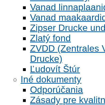
Vanad linnaplaani
Vanad maakaardid
Zipser Drucke und
Zlatý fond
ZVDD (Zentrales Ve
Drucke)
Ľudovít Štúr
Iné dokumenty
Odporúčania
Zásady pre kvalitn