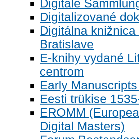
Digitale Sammlun
Digitalizované d
Digitálna knižnica
Bratislave
E-knihy vydané L
centrom
Early Manuscripts 
Eesti trükise 15
EROMM (European 
Digital Masters)