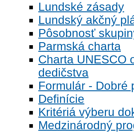
Lundské zásady
Lundský akčný pl
Pôsobnosť skupin
Parmská charta
Charta UNESCO o 
dedičstva
Formulár - Dobré p
Definície
Kritériá výberu do
Medzinárodný pr