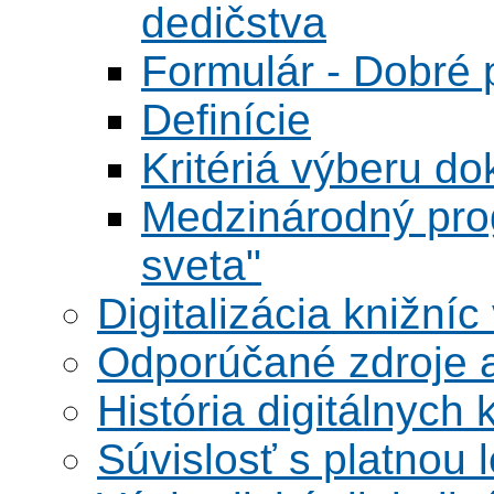
dedičstva
Formulár - Dobré p
Definície
Kritériá výberu do
Medzinárodný pr
sveta"
Digitalizácia knižníc
Odporúčané zdroje a
História digitálnych 
Súvislosť s platnou l