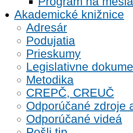
Program na mesi
Akademické knižnice
Adresár
Podujatia
Prieskumy
Legislativne dokume
Metodika
CREPČ, CREUČ
Odporúčané zdroje a
Odporúčané videá
Pošli tip