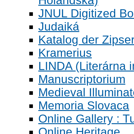
Holandska)
JNUL Digitized Bo
Judaiká
Katalog der Zipser
Kramerius
LINDA (Literárna 
Manuscriptorium
Medieval Illumina
Memoria Slovaca
Online Gallery : T
Online Heritage