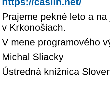
https://caslin.net/
Prajeme pekné leto a na 
v Krkonošiach.
V mene programového v
Michal Sliacky
Ústredná knižnica Slove