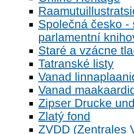
Raamutuillustrats
Společná česko - s
parlamentní knih
Staré a vzácne tl
Tatranské listy
Vanad linnaplaani
Vanad maakaardid
Zipser Drucke und
Zlatý fond
ZVDD (Zentrales Ve