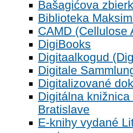
Bašagićova zbier
Biblioteka Maksi
CAMD (Cellulose A
DigiBooks
Digitaalkogud (Dig
Digitale Sammlun
Digitalizované d
Digitálna knižnica
Bratislave
E-knihy vydané L