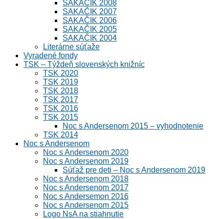
SAKAČIK 2008
SAKAČIK 2007
SAKAČIK 2006
SAKAČIK 2005
SAKAČIK 2004
Literárne súťaže
Vyradené fondy
TSK – Týždeň slovenských knižníc
TSK 2020
TSK 2019
TSK 2018
TSK 2017
TSK 2016
TSK 2015
Noc s Andersenom 2015 – vyhodnotenie
TSK 2014
Noc s Andersenom
Noc s Andersenom 2020
Noc s Andersenom 2019
Súťaž pre deti – Noc s Andersenom 2019
Noc s Andersenom 2018
Noc s Andersenom 2017
Noc s Andersemon 2016
Noc s Andersenom 2015
Logo NsA na stiahnutie