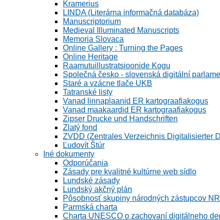
Kramerius
LINDA (Literárna informačná databáza)
Manuscriptorium
Medieval Illuminated Manuscripts
Memoria Slovaca
Online Gallery : Turning the Pages
Online Heritage
Raamutuillustratsioonide Kogu
Společná česko - slovenská digitální parlam
Staré a vzácne tlače UKB
Tatranské listy
Vanad linnaplaanid ER kartograafiakogus
Vanad maakaardid ER kartograafiakogus
Zipser Drucke und Handschriften
Zlatý fond
ZVDD (Zentrales Verzeichnis Digitalisierter 
Ľudovít Štúr
Iné dokumenty
Odporúčania
Zásady pre kvalitné kultúrne web sídlo
Lundské zásady
Lundský akčný plán
Pôsobnosť skupiny národných zástupcov N
Parmská charta
Charta UNESCO o zachovaní digitálneho de