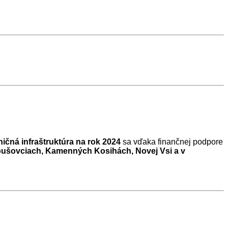
čná infraštruktúra na rok 2024
sa vďaka finančnej podpore
bušovciach, Kamenných Kosihách, Novej Vsi a v