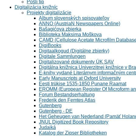
Pošli tip
Digitalizácia knižníc
Projekty digitalizácie
Album slovenských spisovateľov
ANNO (AustriaN Newspapers Online)
Bašagićova zbierka
Biblioteka Maksima Moškova
CAMD (Cellulose Acetate Microfilm Databas
DigiBooks
Digitaalkogud (Digitálne zbierky)
Digitale Sammlungen
Digitalizované dokumenty ÚK SAV
Digitálna knižnica Univerzitnej knižnice v Bra
E-knihy vydané Literárnym informačným cen
Early Manuscripts at Oxford University
Eesti trükise 1535-1850 Punane Raamat
EROMM (European Register Of Microform and
Forum Bestandserhaltung
Frederik den Femtes Atlas
Gutenberg
Gutenberg - DE
Het Geheugen van Nederland (Pamäť Holan
JNUL Digitized Book Repository
Judaiká
Katalog der Zipser Bibliotheken