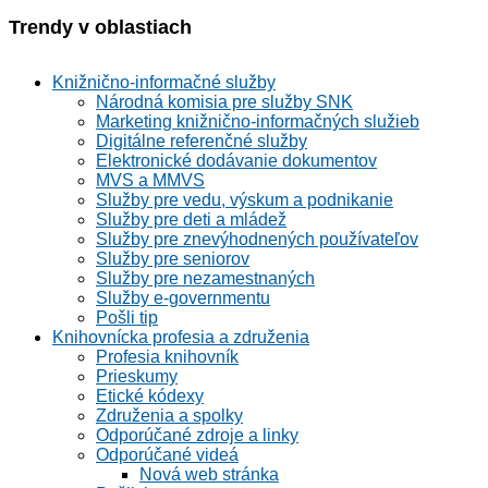
Trendy v oblastiach
Knižnično-informačné služby
Národná komisia pre služby SNK
Marketing knižnično-informačných služieb
Digitálne referenčné služby
Elektronické dodávanie dokumentov
MVS a MMVS
Služby pre vedu, výskum a podnikanie
Služby pre deti a mládež
Služby pre znevýhodnených používateľov
Služby pre seniorov
Služby pre nezamestnaných
Služby e-governmentu
Pošli tip
Knihovnícka profesia a združenia
Profesia knihovník
Prieskumy
Etické kódexy
Združenia a spolky
Odporúčané zdroje a linky
Odporúčané videá
Nová web stránka