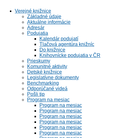
Verejné knižnice
Základné údaje
Aktuálne informácie
Adresár
Podujatia
Kalendár podujatí
Tlačová agentúra knižníc
Do knižnice
Knihovnícke podujatia v ČR
Prieskumy
Komunitné aktivity
Detské knižnice
Legislatívne dokumenty
Benchmarking
Odporúčané videá
Pošli tip
Program na mesiac
Program na mesiac
Program na mesiac
Program na mesiac
Program na mesiac
Program na mesiac
Program na mesiac