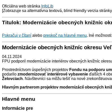
Oficiálna web stránka
InfoLib
[Zobrazuje sa alternatívna textová, blind friendly verzia stránk
Titulok: Modernizácie obecných knižníc okr
Pokračuj v čítaní
alebo
preskoč na hlavné menu
. Iné možnosti
Modernizácie obecných knižníc okresu Veľ
04.11.2024
FPU podporil modernizácie interiérov obecných knižníc okresu
Prostredníctvom úspešných projektov
Fondu na podporu umen
podarilo
zmodernizovať interiérové vybavenie
ďalších 4 obe
Želovciach
. Návštevníci sa môžu tešiť na nové zrekonštruo
Hlavným partnerom projektov modernizácií obecných kniž
Hlavné menu
Informácie pre