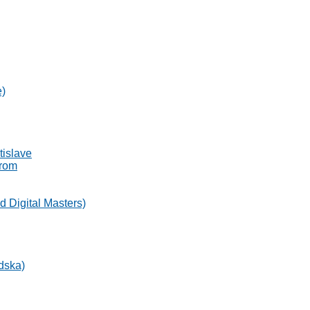
e)
tislave
trom
 Digital Masters)
dska)