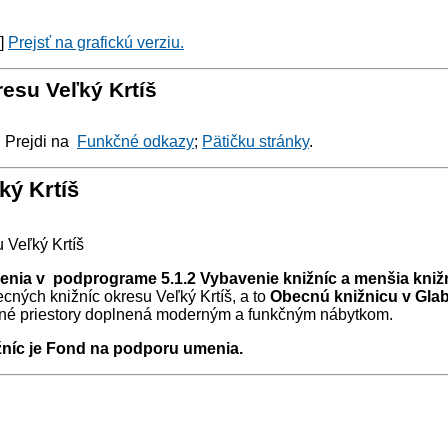
y]
Prejsť na grafickú verziu.
esu Veľký Krtíš
: Prejdi na
Funkčné odkazy
;
Pätičku stránky
.
ký Krtíš
 Veľký Krtíš
ia v podprograme 5.1.2 Vybavenie knižníc a menšia knižni
cných knižníc okresu Veľký Krtíš, a to
Obecnú knižnicu v Gla
vané priestory doplnená moderným a funkčným nábytkom.
níc je Fond na podporu umenia.