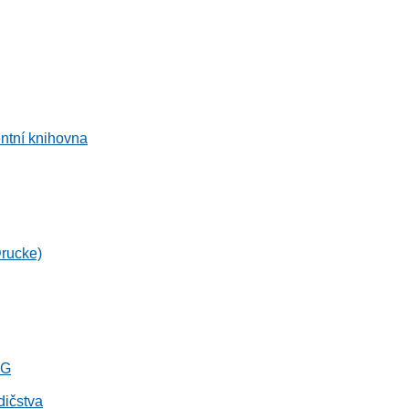
entní knihovna
Drucke)
RG
dičstva