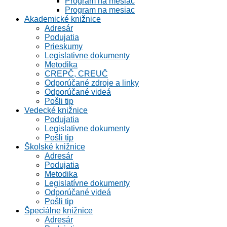
Program na mesiac
Program na mesiac
Akademické knižnice
Adresár
Podujatia
Prieskumy
Legislativne dokumenty
Metodika
CREPČ, CREUČ
Odporúčané zdroje a linky
Odporúčané videá
Pošli tip
Vedecké knižnice
Podujatia
Legislativne dokumenty
Pošli tip
Školské knižnice
Adresár
Podujatia
Metodika
Legislatívne dokumenty
Odporúčané videá
Pošli tip
Špeciálne knižnice
Adresár