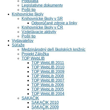
Podujatia
Legislativne dokumenty
Pošli tip
Knihovnícke školy
Knihovnícke školy v SR
Odporúčané zdroje a linky
Knihovnícke školy v ČR
Vzdelávacie aktivity
Pošli tip
Vydavateľov
Súťaže
Medzinárodný deň školských knižníc
Projekt Záložka
TOP WebLIB
TOP WebLIB 2011
TOP WebLIB 2010
TOP WebLIB 2009
TOP WebLib 2008
TOP WebLIB 2007
TOP WebLib 2006
TOP WebLib 2005
TOP WebLIB 2004
SAKAČIK
SAKAČIK 2010
SAKAČIK 2009