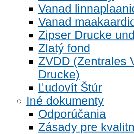
Vanad linnaplaani
Vanad maakaardid
Zipser Drucke und
Zlatý fond
ZVDD (Zentrales Ve
Drucke)
Ľudovít Štúr
Iné dokumenty
Odporúčania
Zásady pre kvalitn