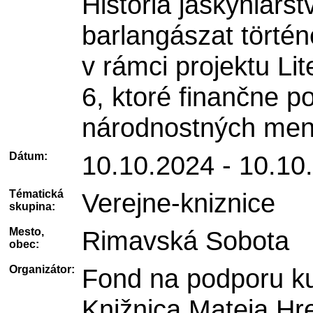
História jaskyniarst
barlangászat történ
v rámci projektu Lit
6, ktoré finančne p
národnostných men
Dátum:
10.10.2024 - 10.10
Tématická
Verejne-kniznice
skupina:
Mesto,
Rimavská Sobota
obec:
Organizátor:
Fond na podporu ku
Knižnica Mateja Hr