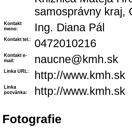
samosprávny kraj, 
Kontakt
Ing. Diana Pál
meno:
Kontakt tel.:
0472010216
Kontakt e-
naucne@kmh.sk
mail:
Linka URL:
http://www.kmh.sk
Linka
http://www.kmh.sk
pozvánka:
Fotografie