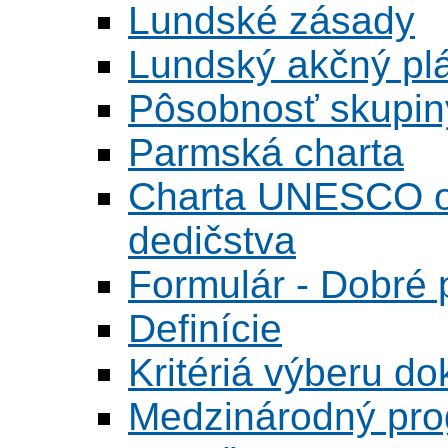
Lundské zásady
Lundský akčný pl
Pôsobnosť skupin
Parmská charta
Charta UNESCO o 
dedičstva
Formulár - Dobré p
Definície
Kritériá výberu do
Medzinárodný pr