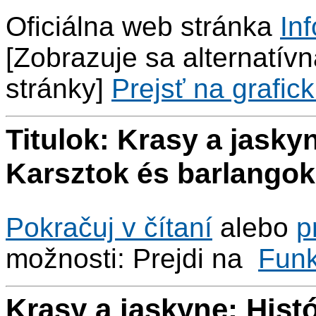
Oficiálna web stránka
Inf
[Zobrazuje sa alternatívna
stránky]
Prejsť na grafick
Titulok: Krasy a jaskyn
Karsztok és barlangok
Pokračuj v čítaní
alebo
p
možnosti: Prejdi na
Fun
Krasy a jaskyne: Histó