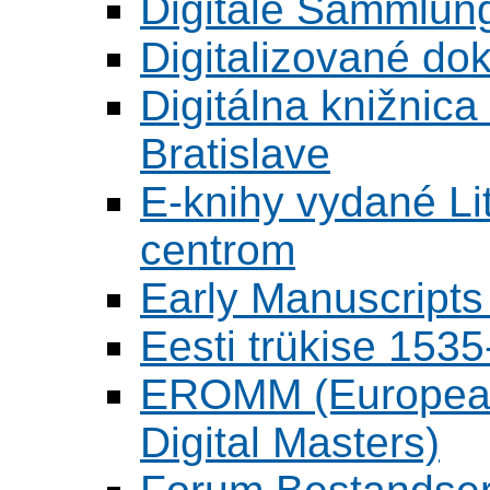
Digitale Sammlun
Digitalizované d
Digitálna knižnica
Bratislave
E-knihy vydané L
centrom
Early Manuscripts 
Eesti trükise 15
EROMM (European 
Digital Masters)