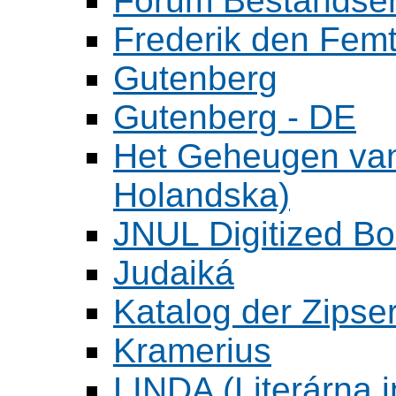
Forum Bestandser
Frederik den Femt
Gutenberg
Gutenberg - DE
Het Geheugen va
Holandska)
JNUL Digitized Bo
Judaiká
Katalog der Zipser
Kramerius
LINDA (Literárna 