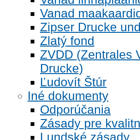
Vanad maakaardid
Zipser Drucke und
Zlatý fond
ZVDD (Zentrales Ve
Drucke)
Ľudovít Štúr
Iné dokumenty
Odporúčania
Zásady pre kvalitn
Lundské zásady