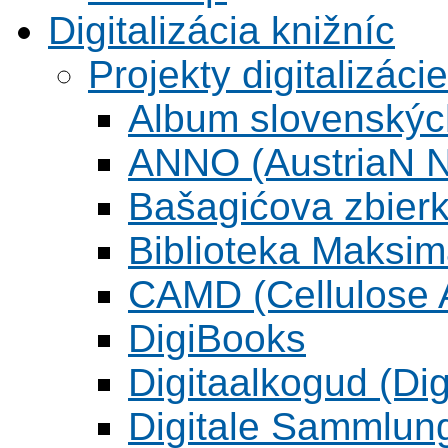
Digitalizácia knižníc
Projekty digitalizácie
Album slovenskýc
ANNO (AustriaN N
Bašagićova zbier
Biblioteka Maksi
CAMD (Cellulose A
DigiBooks
Digitaalkogud (Dig
Digitale Sammlun