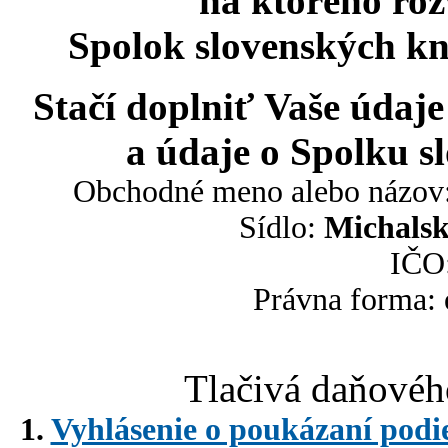
na ktorého roz
Spolok slovenských kn
Stačí doplniť Vaše údaje
a údaje o Spolku s
Obchodné meno alebo názov
Sídlo:
Michalsk
IČO
Právna forma:
Tlačivá daňové
1.
Vyhlásenie o poukázaní podie