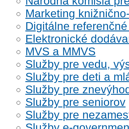
Národná komisia pr
Marketing knižnično
Digitálne referenčné
Elektronické dodáv
MVS a MMVS
Služby pre vedu, vý
Služby pre deti a m
Služby pre znevýho
Služby pre seniorov
Služby pre nezames
Služby e-governmen