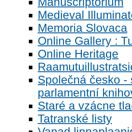
Manuscriptorium
Medieval Illumina
Memoria Slovaca
Online Gallery : T
Online Heritage
Raamutuillustrats
Společná česko - s
parlamentní knih
Staré a vzácne tl
Tatranské listy
Vanad linnaplaani