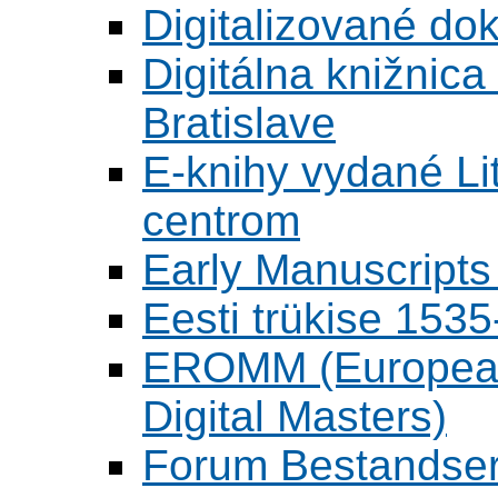
Digitalizované d
Digitálna knižnica
Bratislave
E-knihy vydané L
centrom
Early Manuscripts 
Eesti trükise 15
EROMM (European 
Digital Masters)
Forum Bestandser