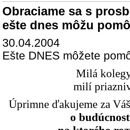
Obraciame sa s prosb
ešte dnes môžu pomôc
30.04.2004
Ešte DNES môžete pomôcť
Milá kolegy
milí priazniv
Úprimne ďakujeme za Váš 
o budúcnosť