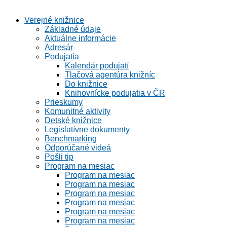
Verejné knižnice
Základné údaje
Aktuálne informácie
Adresár
Podujatia
Kalendár podujatí
Tlačová agentúra knižníc
Do knižnice
Knihovnícke podujatia v ČR
Prieskumy
Komunitné aktivity
Detské knižnice
Legislatívne dokumenty
Benchmarking
Odporúčané videá
Pošli tip
Program na mesiac
Program na mesiac
Program na mesiac
Program na mesiac
Program na mesiac
Program na mesiac
Program na mesiac