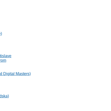
e)
tislave
trom
 Digital Masters)
dska)