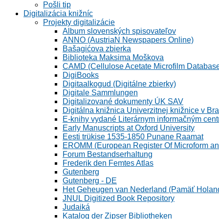
Pošli tip
Digitalizácia knižníc
Projekty digitalizácie
Album slovenských spisovateľov
ANNO (AustriaN Newspapers Online)
Bašagićova zbierka
Biblioteka Maksima Moškova
CAMD (Cellulose Acetate Microfilm Databas
DigiBooks
Digitaalkogud (Digitálne zbierky)
Digitale Sammlungen
Digitalizované dokumenty ÚK SAV
Digitálna knižnica Univerzitnej knižnice v Bra
E-knihy vydané Literárnym informačným cen
Early Manuscripts at Oxford University
Eesti trükise 1535-1850 Punane Raamat
EROMM (European Register Of Microform and
Forum Bestandserhaltung
Frederik den Femtes Atlas
Gutenberg
Gutenberg - DE
Het Geheugen van Nederland (Pamäť Holan
JNUL Digitized Book Repository
Judaiká
Katalog der Zipser Bibliotheken