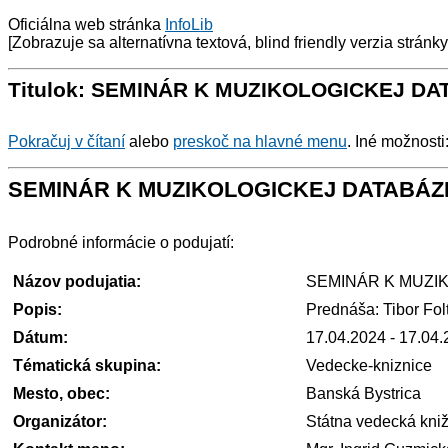
Oficiálna web stránka
InfoLib
[Zobrazuje sa alternatívna textová, blind friendly verzia stránk
Titulok: SEMINÁR K MUZIKOLOGICKEJ DA
Pokračuj v čítaní
alebo
preskoč na hlavné menu
. Iné možnosti
SEMINÁR K MUZIKOLOGICKEJ DATABÁZ
Podrobné informácie o podujatí:
Názov podujatia:
SEMINÁR K MUZI
Popis:
Prednáša: Tibor Fol
Dátum:
17.04.2024 - 17.04
Tématická skupina:
Vedecke-kniznice
Mesto, obec:
Banská Bystrica
Organizátor:
Státna vedecká kni