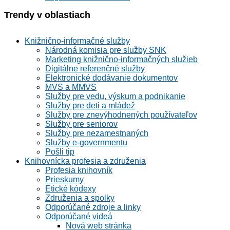
Trendy v oblastiach
Knižnično-informačné služby
Národná komisia pre služby SNK
Marketing knižnično-informačných služieb
Digitálne referenčné služby
Elektronické dodávanie dokumentov
MVS a MMVS
Služby pre vedu, výskum a podnikanie
Služby pre deti a mládež
Služby pre znevýhodnených používateľov
Služby pre seniorov
Služby pre nezamestnaných
Služby e-governmentu
Pošli tip
Knihovnícka profesia a združenia
Profesia knihovník
Prieskumy
Etické kódexy
Združenia a spolky
Odporúčané zdroje a linky
Odporúčané videá
Nová web stránka