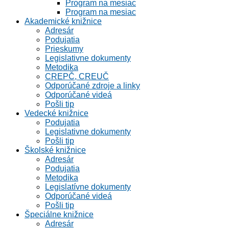
Program na mesiac
Program na mesiac
Akademické knižnice
Adresár
Podujatia
Prieskumy
Legislativne dokumenty
Metodika
CREPČ, CREUČ
Odporúčané zdroje a linky
Odporúčané videá
Pošli tip
Vedecké knižnice
Podujatia
Legislativne dokumenty
Pošli tip
Školské knižnice
Adresár
Podujatia
Metodika
Legislatívne dokumenty
Odporúčané videá
Pošli tip
Špeciálne knižnice
Adresár