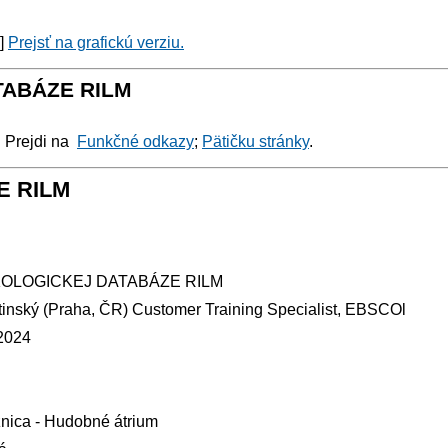
y]
Prejsť na grafickú verziu.
TABÁZE RILM
: Prejdi na
Funkčné odkazy
;
Pätičku stránky
.
E RILM
KOLOGICKEJ DATABÁZE RILM
tinský (Praha, ČR) Customer Training Specialist, EBSCOl
.2024
žnica - Hudobné átrium