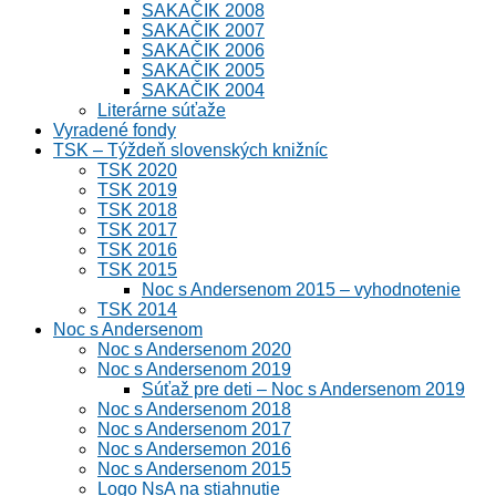
SAKAČIK 2008
SAKAČIK 2007
SAKAČIK 2006
SAKAČIK 2005
SAKAČIK 2004
Literárne súťaže
Vyradené fondy
TSK – Týždeň slovenských knižníc
TSK 2020
TSK 2019
TSK 2018
TSK 2017
TSK 2016
TSK 2015
Noc s Andersenom 2015 – vyhodnotenie
TSK 2014
Noc s Andersenom
Noc s Andersenom 2020
Noc s Andersenom 2019
Súťaž pre deti – Noc s Andersenom 2019
Noc s Andersenom 2018
Noc s Andersenom 2017
Noc s Andersemon 2016
Noc s Andersenom 2015
Logo NsA na stiahnutie