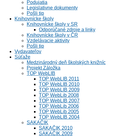
Podujatia
Legislativne dokumenty
Pošli tip
Knihovnícke školy
Knihovnícke školy v SR
Odporúčané zdroje a linky
Knihovnícke školy v ČR
Vzdelávacie aktivity
Pošli tip
Vydavateľov
Súťaže
Medzinárodný deň školských knižníc
Projekt Záložka
TOP WebLIB
TOP WebLIB 2011
TOP WebLIB 2010
TOP WebLIB 2009
TOP WebLib 2008
TOP WebLIB 2007
TOP WebLib 2006
TOP WebLib 2005
TOP WebLIB 2004
SAKAČIK
SAKAČIK 2010
SAKAČIK 2009