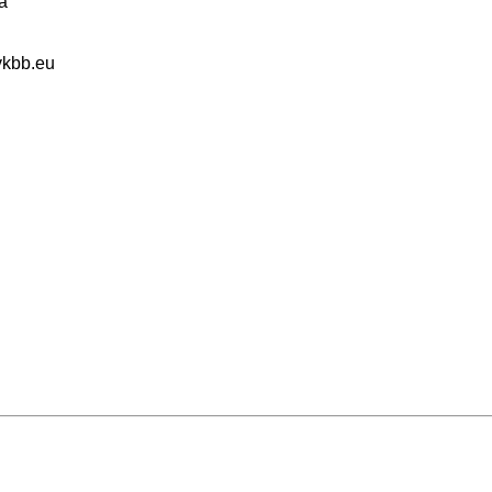
á
vkbb.eu