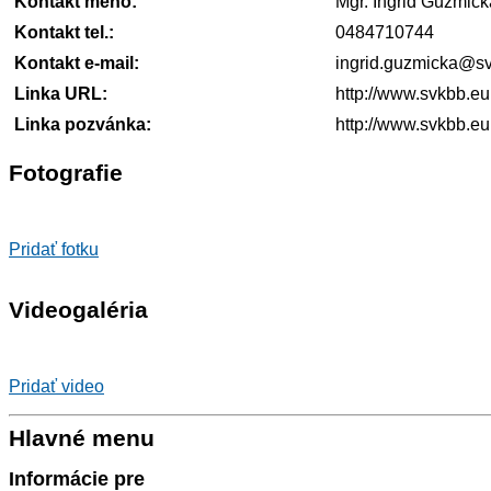
Kontakt meno:
Mgr. Ingrid Guzmick
Kontakt tel.:
0484710744
Kontakt e-mail:
ingrid.guzmicka@s
Linka URL:
http://www.svkbb.eu
Linka pozvánka:
http://www.svkbb.eu
Fotografie
Pridať fotku
Videogaléria
Pridať video
Hlavné menu
Informácie pre