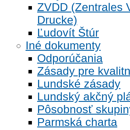
ZVDD (Zentrales Ve
Drucke)
Ľudovít Štúr
Iné dokumenty
Odporúčania
Zásady pre kvalitn
Lundské zásady
Lundský akčný pl
Pôsobnosť skupin
Parmská charta