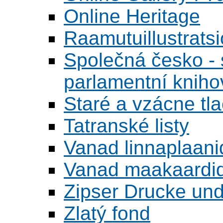
Online Heritage
Raamutuillustrats
Společná česko - s
parlamentní knih
Staré a vzácne tl
Tatranské listy
Vanad linnaplaani
Vanad maakaardid
Zipser Drucke und
Zlatý fond