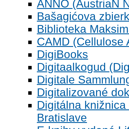
ANNO (AustriaN N
Bašagićova zbier
Biblioteka Maksi
CAMD (Cellulose A
DigiBooks
Digitaalkogud (Dig
Digitale Sammlun
Digitalizované d
Digitálna knižnica
Bratislave