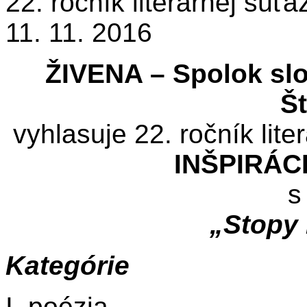
22. ročník literárnej súťa
11. 11. 2016
ŽIVENA – Spolok sl
Št
vyhlasuje 22. ročník lite
INŠPIRÁC
s
„Stopy 
Kategórie
I. poézia