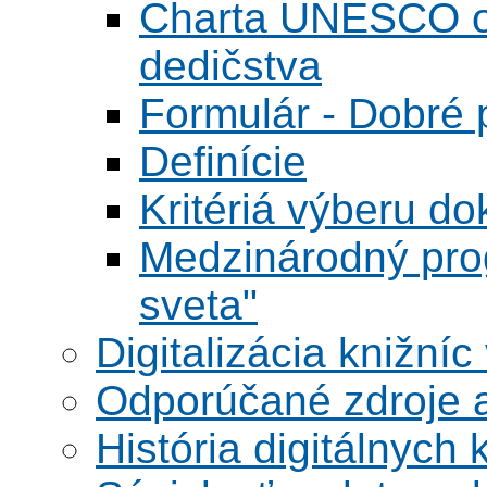
Charta UNESCO o 
dedičstva
Formulár - Dobré p
Definície
Kritériá výberu do
Medzinárodný pr
sveta"
Digitalizácia knižníc
Odporúčané zdroje a
História digitálnych 