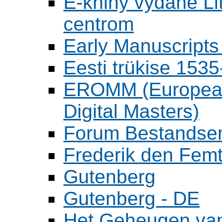
E-knihy vydané L
centrom
Early Manuscripts 
Eesti trükise 15
EROMM (European 
Digital Masters)
Forum Bestandser
Frederik den Femt
Gutenberg
Gutenberg - DE
Het Geheugen va