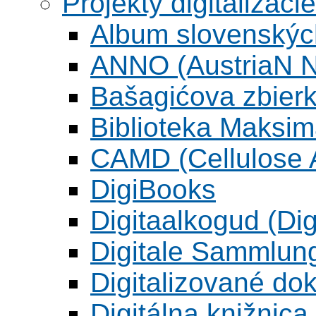
Projekty digitalizácie
Album slovenskýc
ANNO (AustriaN N
Bašagićova zbier
Biblioteka Maksi
CAMD (Cellulose A
DigiBooks
Digitaalkogud (Dig
Digitale Sammlun
Digitalizované d
Digitálna knižnica