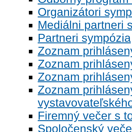
Organizátori symp
Mediálni partneri
Partneri sympózia
Zoznam prihlásen
Zoznam prihlásen
Zoznam prihlásen
Zoznam prihlásený
vystavovateľskéh
Firemný večer s 
Spoločenský veče