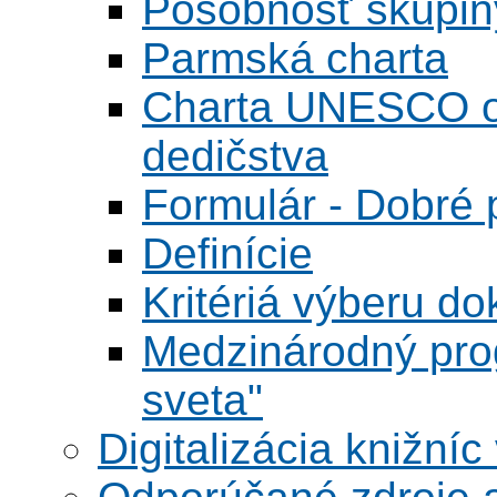
Pôsobnosť skupin
Parmská charta
Charta UNESCO o 
dedičstva
Formulár - Dobré p
Definície
Kritériá výberu do
Medzinárodný pr
sveta"
Digitalizácia knižníc