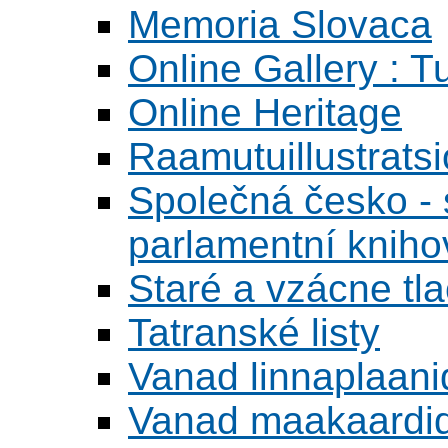
Memoria Slovaca
Online Gallery : T
Online Heritage
Raamutuillustrats
Společná česko - s
parlamentní knih
Staré a vzácne tl
Tatranské listy
Vanad linnaplaani
Vanad maakaardid