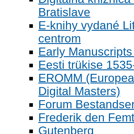
Bratislave
E-knihy vydané L
centrom
Early Manuscripts 
Eesti trükise 15
EROMM (European 
Digital Masters)
Forum Bestandser
Frederik den Femt
Gutenberg