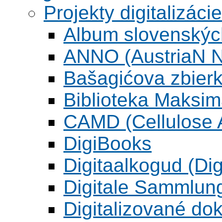
Projekty digitalizácie
Album slovenskýc
ANNO (AustriaN N
Bašagićova zbier
Biblioteka Maksi
CAMD (Cellulose A
DigiBooks
Digitaalkogud (Dig
Digitale Sammlun
Digitalizované d