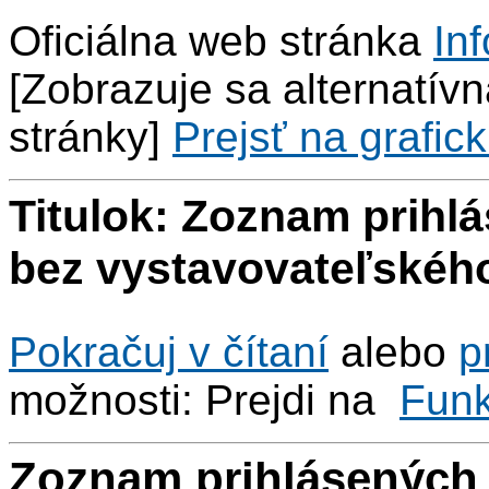
Oficiálna web stránka
Inf
[Zobrazuje sa alternatívna
stránky]
Prejsť na grafick
Titulok: Zoznam prihl
bez vystavovateľskéh
Pokračuj v čítaní
alebo
p
možnosti: Prejdi na
Fun
Zoznam prihlásených 