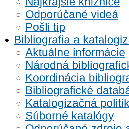
Najkrajšie knižnice
Odporúčané videá
Pošli tip
Bibliografia a katalogi
Aktuálne informácie
Národná bibliografi
Koordinácia bibliogra
Bibliografické datab
Katalogizačná politi
Súborné katalógy
Odporúčané zdroje a