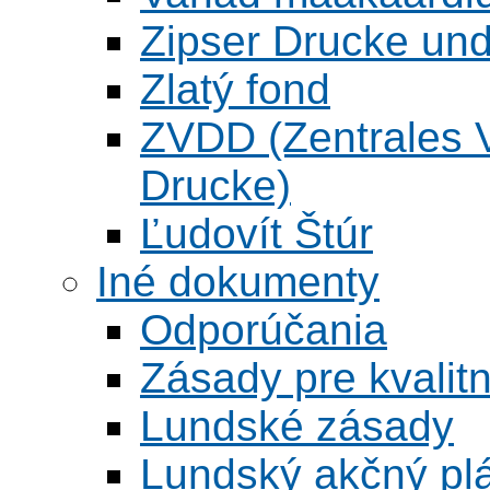
Zipser Drucke und
Zlatý fond
ZVDD (Zentrales Ve
Drucke)
Ľudovít Štúr
Iné dokumenty
Odporúčania
Zásady pre kvalitn
Lundské zásady
Lundský akčný pl