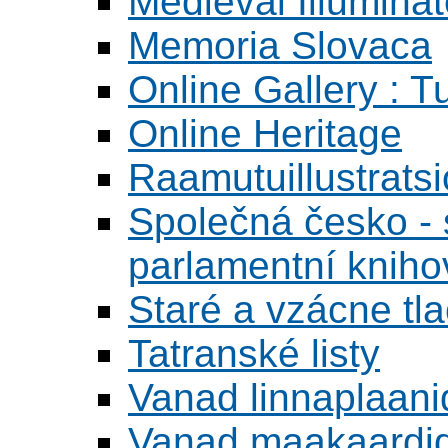
Medieval Illumina
Memoria Slovaca
Online Gallery : T
Online Heritage
Raamutuillustrats
Společná česko - s
parlamentní knih
Staré a vzácne tl
Tatranské listy
Vanad linnaplaani
Vanad maakaardid