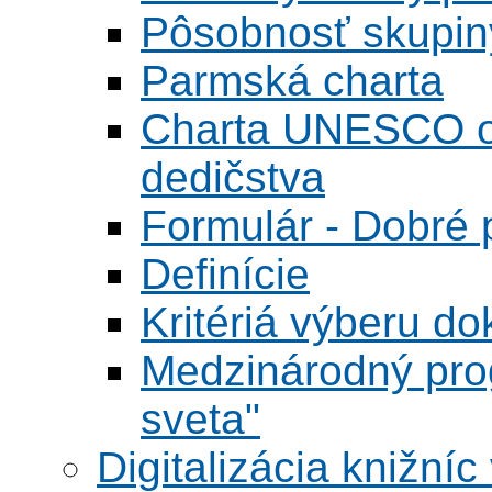
Pôsobnosť skupin
Parmská charta
Charta UNESCO o 
dedičstva
Formulár - Dobré p
Definície
Kritériá výberu do
Medzinárodný pr
sveta"
Digitalizácia knižníc