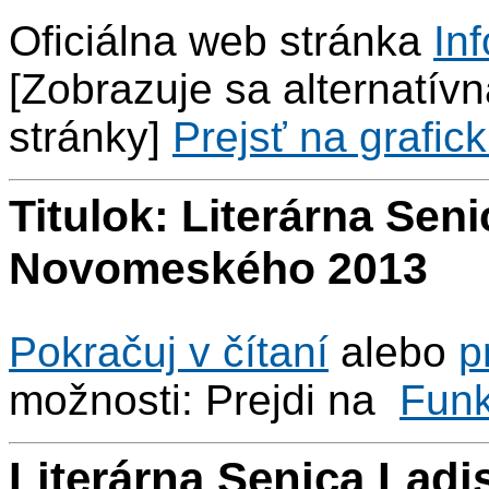
Oficiálna web stránka
Inf
[Zobrazuje sa alternatívna
stránky]
Prejsť na grafick
Titulok: Literárna Sen
Novomeského 2013
Pokračuj v čítaní
alebo
p
možnosti: Prejdi na
Fun
Literárna Senica Lad