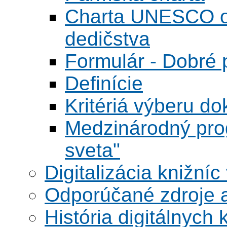
Charta UNESCO o 
dedičstva
Formulár - Dobré p
Definície
Kritériá výberu do
Medzinárodný pr
sveta"
Digitalizácia knižníc
Odporúčané zdroje a
História digitálnych 