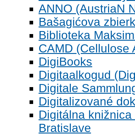
ANNO (AustriaN N
Bašagićova zbier
Biblioteka Maksi
CAMD (Cellulose A
DigiBooks
Digitaalkogud (Dig
Digitale Sammlun
Digitalizované d
Digitálna knižnica
Bratislave