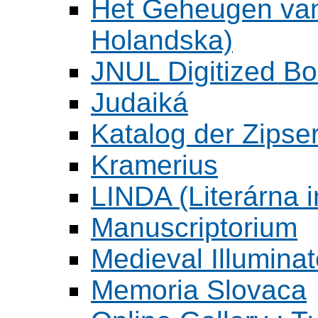
Het Geheugen va
Holandska)
JNUL Digitized Bo
Judaiká
Katalog der Zipser
Kramerius
LINDA (Literárna 
Manuscriptorium
Medieval Illumina
Memoria Slovaca