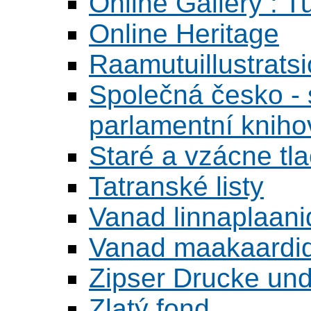
Online Gallery : T
Online Heritage
Raamutuillustrats
Společná česko - s
parlamentní knih
Staré a vzácne tl
Tatranské listy
Vanad linnaplaani
Vanad maakaardid
Zipser Drucke und
Zlatý fond