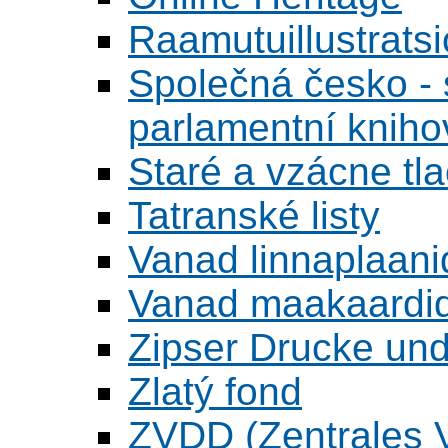
Raamutuillustrats
Společná česko - s
parlamentní knih
Staré a vzácne tl
Tatranské listy
Vanad linnaplaani
Vanad maakaardid
Zipser Drucke und
Zlatý fond
ZVDD (Zentrales Ve