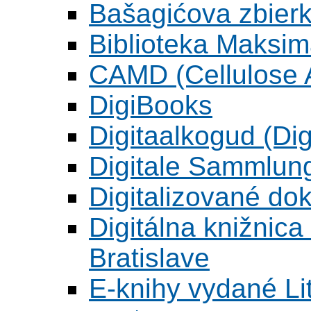
Bašagićova zbier
Biblioteka Maksi
CAMD (Cellulose A
DigiBooks
Digitaalkogud (Dig
Digitale Sammlun
Digitalizované d
Digitálna knižnica
Bratislave
E-knihy vydané L