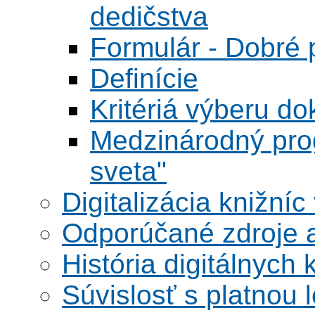
dedičstva
Formulár - Dobré p
Definície
Kritériá výberu do
Medzinárodný pr
sveta"
Digitalizácia knižníc
Odporúčané zdroje a
História digitálnych 
Súvislosť s platnou l