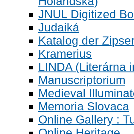
Holandska)
JNUL Digitized Bo
Judaiká
Katalog der Zipser
Kramerius
LINDA (Literárna 
Manuscriptorium
Medieval Illumina
Memoria Slovaca
Online Gallery : T
Online Heritage