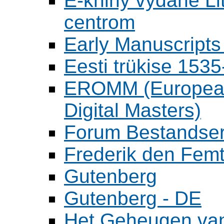
E-knihy vydané L
centrom
Early Manuscripts 
Eesti trükise 15
EROMM (European 
Digital Masters)
Forum Bestandser
Frederik den Femt
Gutenberg
Gutenberg - DE
Het Geheugen va