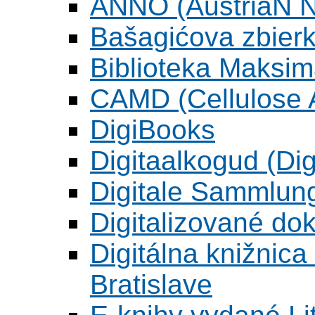
ANNO (AustriaN N
Bašagićova zbier
Biblioteka Maksi
CAMD (Cellulose A
DigiBooks
Digitaalkogud (Dig
Digitale Sammlun
Digitalizované d
Digitálna knižnica
Bratislave