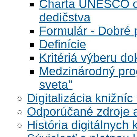
Charta UNESCO o 
dedičstva
Formulár - Dobré p
Definície
Kritériá výberu do
Medzinárodný pr
sveta"
Digitalizácia knižníc
Odporúčané zdroje a
História digitálnych 