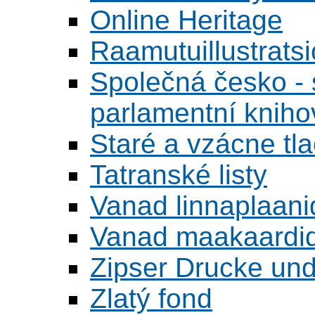
Online Heritage
Raamutuillustrats
Společná česko - s
parlamentní knih
Staré a vzácne tl
Tatranské listy
Vanad linnaplaani
Vanad maakaardid
Zipser Drucke und
Zlatý fond