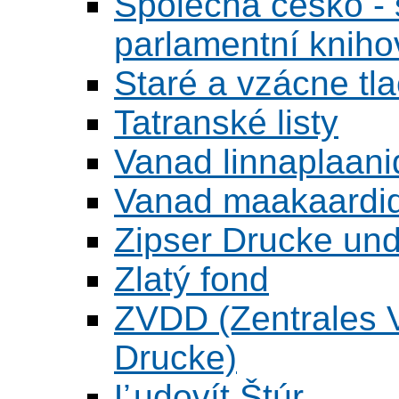
Společná česko - s
parlamentní knih
Staré a vzácne tl
Tatranské listy
Vanad linnaplaani
Vanad maakaardid
Zipser Drucke und
Zlatý fond
ZVDD (Zentrales Ve
Drucke)
Ľudovít Štúr