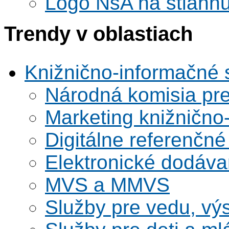
Logo NsA na stiahnu
Trendy v oblastiach
Knižnično-informačné 
Národná komisia pr
Marketing knižnično
Digitálne referenčné
Elektronické dodáv
MVS a MMVS
Služby pre vedu, vý