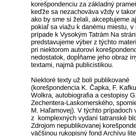
korešpondenciu za základný prameň
keďže sa nezachováva vždy v tako
ako by sme si želali, akceptujeme aj
pokiaľ sa viažu k danému miestu, 
prípade k Vysokým Tatrám Na strá
predstavujeme výber z týchto materi
pri niektorom autorovi korešponden
nedostatok, dopĺňame jeho obraz i
textami, najmä publicistikou.
Niektoré texty už boli publikované
(korešpondencia K. Čapka, F. Kafku
Wolkra, autobiografia a cestopisy G
Zechentera-Laskomerského, spomie
M. Haľamovej). V týchto prípadoch
z komplexných vydaní tatranské blo
Zdrojom nepublikovanej korešponde
väčšinou rukopisný fond Archívu lite