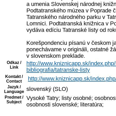
a umenia Slovenskej národnej knižn
Podtatranského múzea v Poprade č
Tatranského národného parku v Tat
Lomnici. Podtatranská knižnica v P
vydáva edíciu Tatranské listy od ro
Korešpondenciu písanú v českom j
ponechávame v origináli, ostatné ž
v slovenskom preklade.
Odkaz /
http://www.kniznicapp.sk/index.php/
Link
bibliografia/tatranske-listy
Kontakt /
http://www.kniznicapp.sk/index.php
Contact
Jazyk /
slovenský (SLO)
Language
Predmet /
Vysoké Tatry; listy osobné; osobnos
Subject
osobnosti slovenské; literatúra;