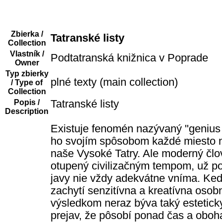
Zbierka /
Tatranské listy
Collection
Vlastník /
Podtatranská knižnica v Poprade
Owner
Typ zbierky
plné texty (main collection)
/ Type of
Collection
Popis /
Tatranské listy
Description
Existuje fenomén nazývaný "genius 
ho svojím spôsobom každé miesto n
naše Vysoké Tatry. Ale moderný člo
otupený civilizačným tempom, už 
javy nie vždy adekvátne vníma. Keď
zachytí senzitívna a kreatívna osob
výsledkom neraz býva taký estetick
prejav, že pôsobí ponad čas a oboh