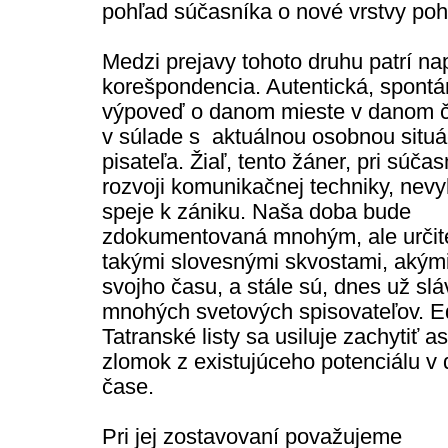
pohľad súčasníka o nové vrstvy poh
Medzi prejavy tohoto druhu patrí na
korešpondencia. Autentická, spont
výpoveď o danom mieste v danom 
v súlade s aktuálnou osobnou situá
pisateľa. Žiaľ, tento žáner, pri súč
rozvoji komunikačnej techniky, nev
speje k zániku. Naša doba bude
zdokumentovaná mnohým, ale určit
takými slovesnými skvostami, akými
svojho času, a stále sú, dnes už slá
mnohých svetových spisovateľov. E
Tatranské listy sa usiluje zachytiť a
zlomok z existujúceho potenciálu v
čase.
Pri jej zostavovaní považujeme