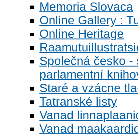
Memoria Slovaca
Online Gallery : T
Online Heritage
Raamutuillustrats
Společná česko - s
parlamentní knih
Staré a vzácne tl
Tatranské listy
Vanad linnaplaani
Vanad maakaardid