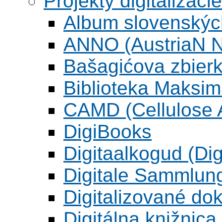
Projekty digitalizácie
Album slovenskýc
ANNO (AustriaN N
Bašagićova zbier
Biblioteka Maksi
CAMD (Cellulose A
DigiBooks
Digitaalkogud (Dig
Digitale Sammlun
Digitalizované d
Digitálna knižnica