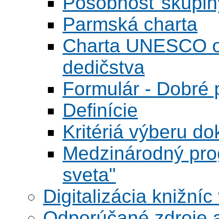
Pôsobnosť skupin
Parmská charta
Charta UNESCO o 
dedičstva
Formulár - Dobré p
Definície
Kritériá výberu do
Medzinárodný pr
sveta"
Digitalizácia knižníc
Odporúčané zdroje a