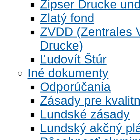
Zipser Drucke und
Zlatý fond
ZVDD (Zentrales Ve
Drucke)
Ľudovít Štúr
Iné dokumenty
Odporúčania
Zásady pre kvalitn
Lundské zásady
Lundský akčný pl