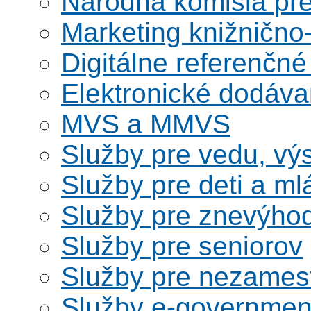
Národná komisia pr
Marketing knižnično
Digitálne referenčné
Elektronické dodáv
MVS a MMVS
Služby pre vedu, vý
Služby pre deti a m
Služby pre znevýho
Služby pre seniorov
Služby pre nezames
Služby e-governmen