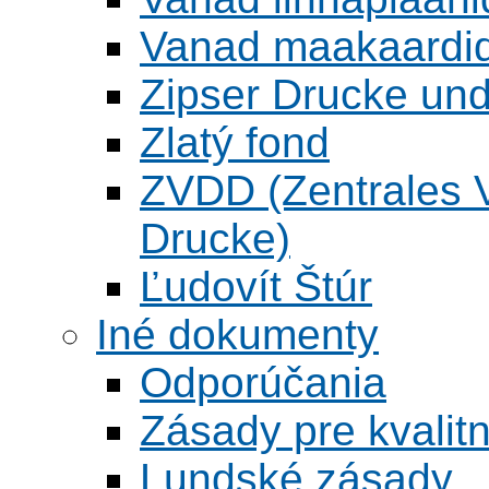
Vanad maakaardid
Zipser Drucke und
Zlatý fond
ZVDD (Zentrales Ve
Drucke)
Ľudovít Štúr
Iné dokumenty
Odporúčania
Zásady pre kvalitn
Lundské zásady