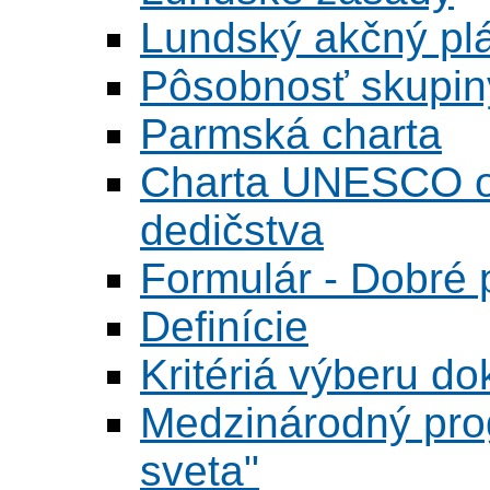
Lundský akčný pl
Pôsobnosť skupin
Parmská charta
Charta UNESCO o 
dedičstva
Formulár - Dobré p
Definície
Kritériá výberu do
Medzinárodný pr
sveta"