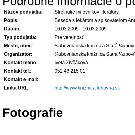
Podrobné informácie o po
Názov podujatia:
Stretnutie milovníkov literatúry
Popis:
Beseda s lekárom a spisovateľom Ant
Dátum:
10.03.2005 - 10.03.2005
Typ podujatia:
Pre verejnosť
Mesto, obec:
¼ubovnianska knižnica Stará ¼ubov
Organizátor:
¼ubovnianska knižnica Stará ¼ubov
Kontakt meno:
Iveta Živčáková
Kontakt tel.:
052 43 215 01
Kontakt e-mail:
Linka URL:
http://www.kniznica.lubovna.sk
Fotografie