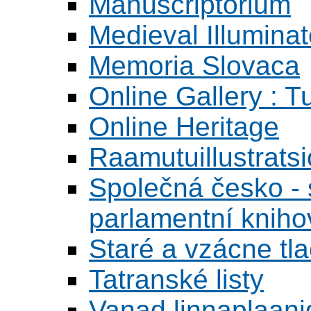
Manuscriptorium
Medieval Illumina
Memoria Slovaca
Online Gallery : T
Online Heritage
Raamutuillustrats
Společná česko - s
parlamentní knih
Staré a vzácne tl
Tatranské listy
Vanad linnaplaani