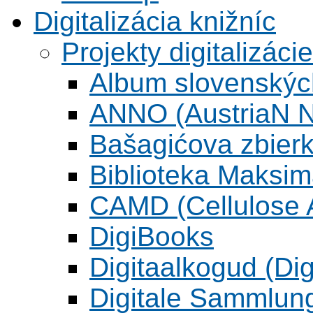
Digitalizácia knižníc
Projekty digitalizácie
Album slovenskýc
ANNO (AustriaN N
Bašagićova zbier
Biblioteka Maksi
CAMD (Cellulose A
DigiBooks
Digitaalkogud (Dig
Digitale Sammlun