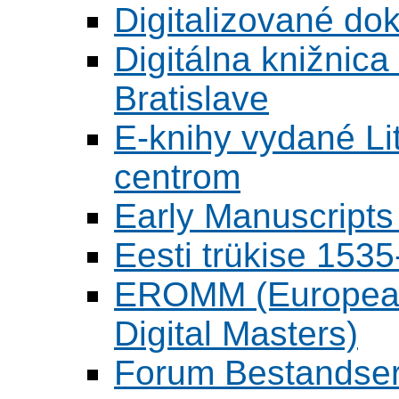
Digitalizované d
Digitálna knižnica
Bratislave
E-knihy vydané L
centrom
Early Manuscripts 
Eesti trükise 15
EROMM (European 
Digital Masters)
Forum Bestandser