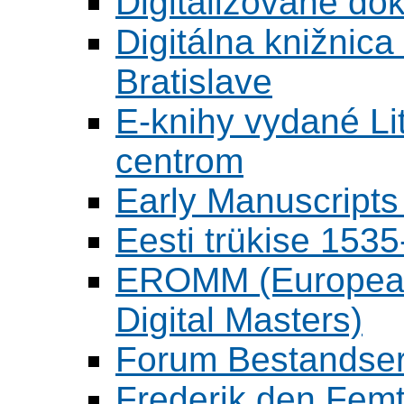
Digitalizované d
Digitálna knižnica
Bratislave
E-knihy vydané L
centrom
Early Manuscripts 
Eesti trükise 15
EROMM (European 
Digital Masters)
Forum Bestandser
Frederik den Femt