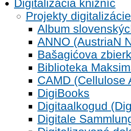
Digitalizácia knižníc
Projekty digitalizácie
Album slovenskýc
ANNO (AustriaN N
Bašagićova zbier
Biblioteka Maksi
CAMD (Cellulose A
DigiBooks
Digitaalkogud (Dig
Digitale Sammlun