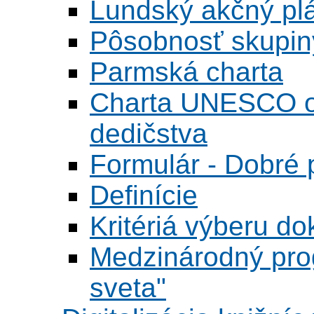
Lundský akčný pl
Pôsobnosť skupin
Parmská charta
Charta UNESCO o 
dedičstva
Formulár - Dobré p
Definície
Kritériá výberu do
Medzinárodný pr
sveta"