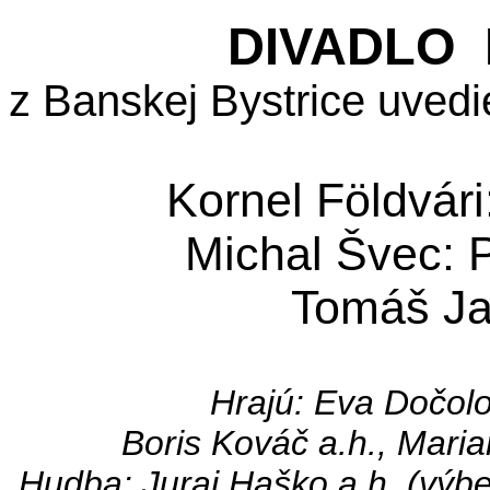
DIVADLO 
z Banskej Bystrice uved
Kornel Földvári
Michal Švec: P
Tomáš Ja
Hrajú: Eva Dočol
Boris Kováč a.h., Mari
Hudba: Juraj Haško a.h. (výber