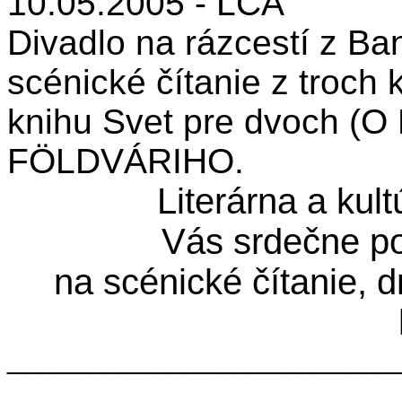
10.05.2005 -
LCA
Divadlo na rázcestí z Ba
scénické čítanie z troch 
knihu Svet pre dvoch (O 
FÖLDVÁRIHO.
Literárna a kul
Vás srdečne p
na scénické čítanie, d
________________________