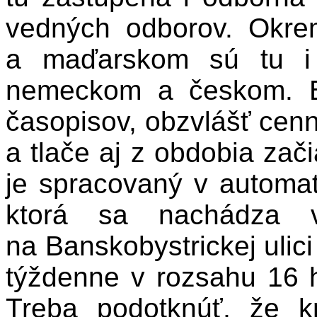
vedných odborov. Okre
a maďarskom sú tu i 
nemeckom a českom. B
časopisov, obzvlášť cenný
a tlače aj z obdobia zači
je spracovaný v automa
ktorá sa nachádza v 
na Banskobystrickej ulici
týždenne v rozsahu 16 h
Treba podotknúť, že k