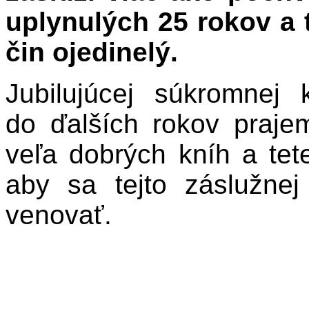
uplynulých 25 rokov a
čin ojedinelý.
Jubilujúcej súkromnej 
do ďalších rokov prajem
veľa dobrých kníh a tet
aby sa tejto záslužnej
venovať.