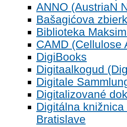
ANNO (AustriaN N
Bašagićova zbier
Biblioteka Maksi
CAMD (Cellulose A
DigiBooks
Digitaalkogud (Dig
Digitale Sammlun
Digitalizované d
Digitálna knižnica
Bratislave