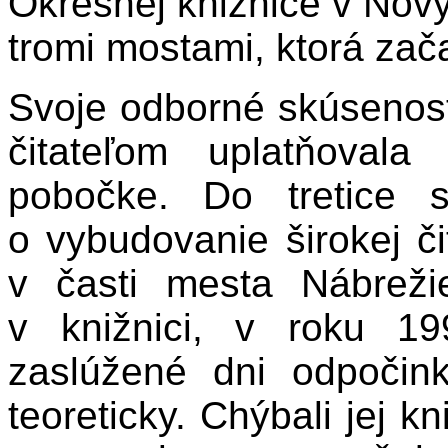
Okresnej knižnice v Nov
tromi mostami, ktorá zač
Svoje odborné skúsenosti
čitateľom uplatňovala
pobočke. Do tretice 
o vybudovanie širokej č
v časti mesta Nábrež
v knižnici, v roku 1
zaslúžené dni odpočin
teoreticky. Chýbali jej kn