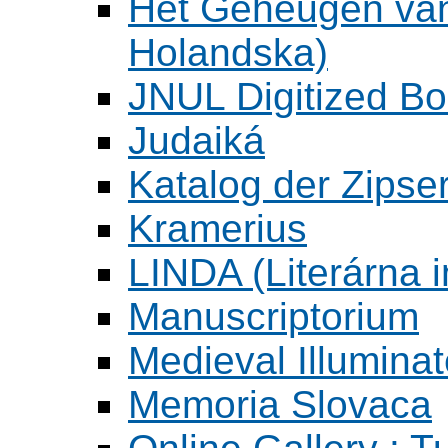
Het Geheugen va
Holandska)
JNUL Digitized Bo
Judaiká
Katalog der Zipser
Kramerius
LINDA (Literárna 
Manuscriptorium
Medieval Illumina
Memoria Slovaca