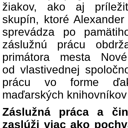
žiakov, ako aj príleži
skupín, ktoré Alexander 
sprevádza po pamätih
záslužnú prácu obdrž
primátora mesta Nov
od vlastivednej spoločn
prácu vo forme ďak
maďarských knihovníkov
Záslužná práca a čin
zaslúži viac ako pochv