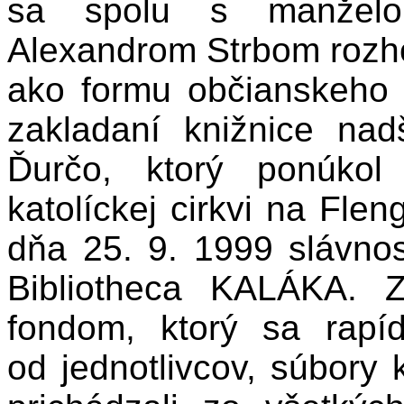
sa spolu s manželom
Alexandrom Strbom rozho
ako formu občianskeho 
zakladaní knižnice na
Ďurčo, ktorý ponúkol 
katolíckej cirkvi na Flen
dňa 25. 9. 1999 slávnos
Bibliotheca KALÁKA. 
fondom, ktorý sa rapí
od jednotlivcov, súbory 