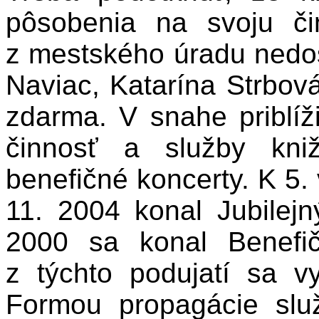
pôsobenia na svoju č
z mestského úradu nedos
Naviac, Katarína Strbov
zdarma. V snahe priblíž
činnosť a služby kni
benefičné koncerty. K 5. 
11. 2004 konal Jubilejn
2000 sa konal Benefič
z týchto podujatí sa v
Formou propagácie služ