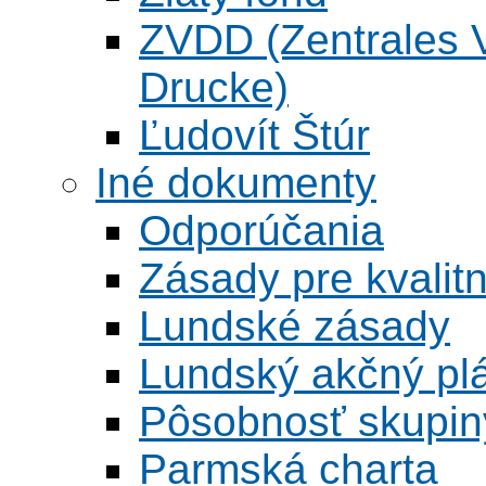
ZVDD (Zentrales Ve
Drucke)
Ľudovít Štúr
Iné dokumenty
Odporúčania
Zásady pre kvalitn
Lundské zásady
Lundský akčný pl
Pôsobnosť skupin
Parmská charta