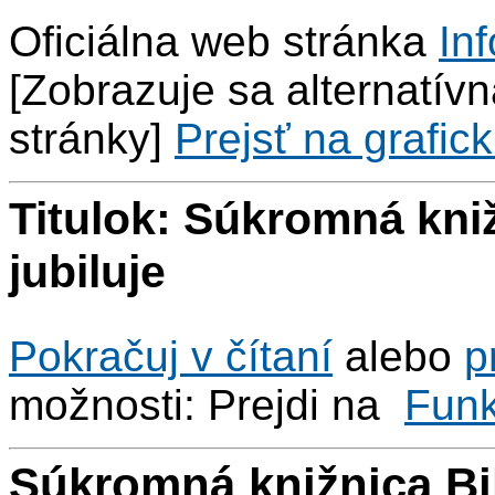
Oficiálna web stránka
Inf
[Zobrazuje sa alternatívna
stránky]
Prejsť na grafick
Titulok: Súkromná kn
jubiluje
Pokračuj v čítaní
alebo
p
možnosti: Prejdi na
Fun
Súkromná knižnica B