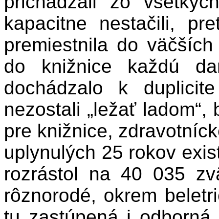
prichádzali zo všetkýc
kapacitne nestačili, p
premiestnila do väčších 
do knižnice každú da
dochádzalo k duplicite
nezostali „ležať ladom“,
pre knižnice, zdravotníck
uplynulých 25 rokov exis
rozrástol na 40 035 zv
rôznorodé, okrem beletri
tu zastúpená i odborná 