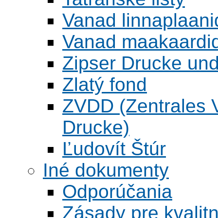
Vanad linnaplaani
Vanad maakaardid
Zipser Drucke und
Zlatý fond
ZVDD (Zentrales Ve
Drucke)
Ľudovít Štúr
Iné dokumenty
Odporúčania
Zásady pre kvalitn