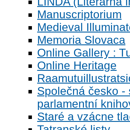
LINDA (Literárna 
Manuscriptorium
Medieval Illumina
Memoria Slovaca
Online Gallery : T
Online Heritage
Raamutuillustrats
Společná česko - s
parlamentní knih
Staré a vzácne tl
Tatranské listy