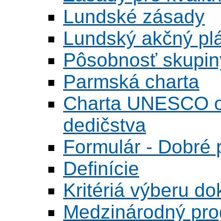
Lundské zásady
Lundský akčný pl
Pôsobnosť skupin
Parmská charta
Charta UNESCO o 
dedičstva
Formulár - Dobré p
Definície
Kritériá výberu do
Medzinárodný pr