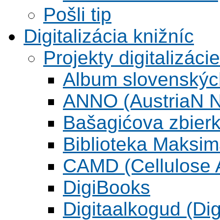
Pošli tip
Digitalizácia knižníc
Projekty digitalizácie
Album slovenskýc
ANNO (AustriaN N
Bašagićova zbier
Biblioteka Maksi
CAMD (Cellulose A
DigiBooks
Digitaalkogud (Dig