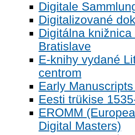
Digitale Sammlun
Digitalizované d
Digitálna knižnica
Bratislave
E-knihy vydané L
centrom
Early Manuscripts 
Eesti trükise 15
EROMM (European 
Digital Masters)