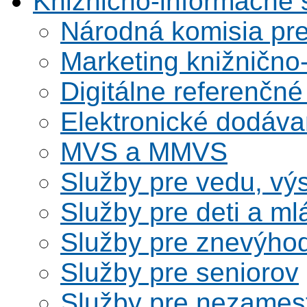
Knižnično-informačné 
Národná komisia pr
Marketing knižnično
Digitálne referenčné
Elektronické dodáv
MVS a MMVS
Služby pre vedu, vý
Služby pre deti a m
Služby pre znevýho
Služby pre seniorov
Služby pre nezames