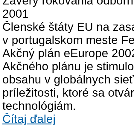
Závery rokovania odborní
2001
Členské štáty EU na zas
v portugalskom meste Fei
Akčný plán eEurope 2002
Akčného plánu je stimul
obsahu v globálnych sieť
príležitosti, ktoré sa otv
technológiám.
Čítaj ďalej