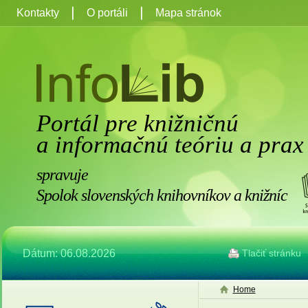
Kontakty
O portáli
Mapa stránok
Portál pre knižničnú
a informačnú teóriu a prax
spravuje
Spolok slovenských knihovníkov a knižníc
Dátum: 06.08.2026
Tlačiť stránku
Home