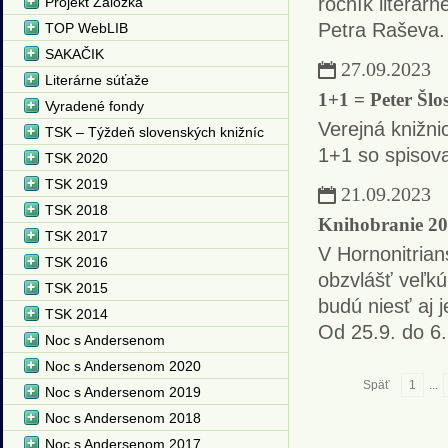
ročník literár
Projekt Záložka
Petra Raševa.
TOP WebLIB
SAKAČIK
27.09.2023
Literárne súťaže
1+1 = Peter Šlo
Vyradené fondy
Verejná knižni
TSK – Týždeň slovenských knižníc
1+1 so spisov
TSK 2020
TSK 2019
21.09.2023
TSK 2018
Knihobranie 2
TSK 2017
V Hornonitrian
TSK 2016
obzvlášť veľk
TSK 2015
budú niesť aj j
TSK 2014
Od 25.9. do 6.
Noc s Andersenom
Noc s Andersenom 2020
Späť
1
...
Noc s Andersenom 2019
Noc s Andersenom 2018
Noc s Andersenom 2017