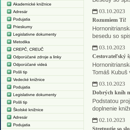
Akademické knižnice
03.10.2023
Adresár
Podujatia
Rozumiem Ti!
Prieskumy
Hornonitriansk
Legislativne dokumenty
besedu so spi
Metodika
03.10.2023
CREPČ, CREUČ
Cestovateľský 
Odporúčané zdroje a linky
Hornonitrianska
Odporúčané videá
Tomáš Kubuš v
Pošli tip
Vedecké knižnice
03.10.2023
Podujatia
Dobrých kníh ni
Legislativne dokumenty
Podstatou proj
Pošli tip
doplnenie kniž
Školské knižnice
Adresár
02.10.2023
Podujatia
Stretnutie so s