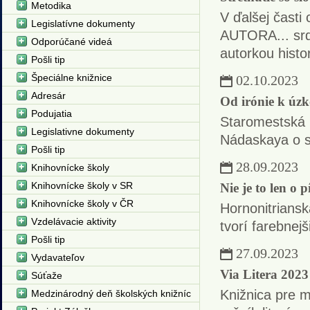
Metodika
V ďalšej čast
Legislatívne dokumenty
AUTORA... srd
Odporúčané videá
autorkou his
Pošli tip
Špeciálne knižnice
02.10.2023
Adresár
Od irónie k úzk
Podujatia
Staromestská k
Legislativne dokumenty
Nádaskaya o sú
Pošli tip
28.09.2023
Knihovnícke školy
Knihovnícke školy v SR
Nie je to len o 
Knihovnícke školy v ČR
Hornonitriansk
Vzdelávacie aktivity
tvorí farebnejš
Pošli tip
27.09.2023
Vydavateľov
Via Litera 2023
Súťaže
Knižnica pre m
Medzinárodný deň školských knižníc