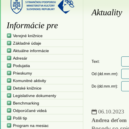
Aktuality
Informácie pre
Verejné knižnice
Základné údaje
Aktuálne informácie
Adresár
Text:
Podujatia
Prieskumy
Od (dd.mm.rrrr):
Komunitné aktivity
Do (dd.mm.rrrr):
Detské knižnice
Legislatívne dokumenty
Benchmarking
Odporúčané videá
06.10.2023
Pošli tip
Andrea deťom
Program na mesiac
Besedy so spi