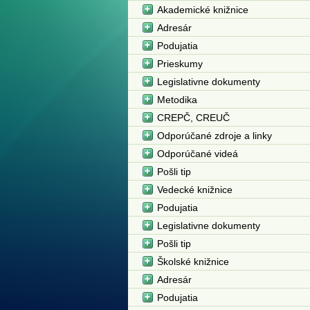
Akademické knižnice
Adresár
Podujatia
Prieskumy
Legislativne dokumenty
Metodika
CREPČ, CREUČ
Odporúčané zdroje a linky
Odporúčané videá
Pošli tip
Vedecké knižnice
Podujatia
Legislativne dokumenty
Pošli tip
Školské knižnice
Adresár
Podujatia