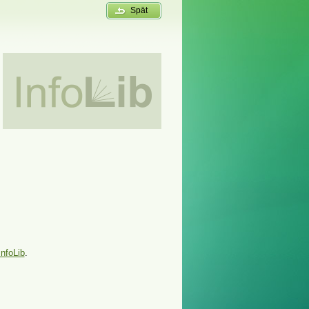
Spät
InfoLib
.