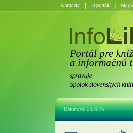
Kontakty
O portáli
Mapa 
Portál pre kni
a informačnú t
spravuje
Spolok slovenských knih
Dátum: 06.08.2026