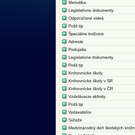
Metodika
Legislatívne dokumenty
Odporúčané videá
Pošli tip
Špeciálne knižnice
Adresár
Podujatia
Legislativne dokumenty
Pošli tip
Knihovnícke školy
Knihovnícke školy v SR
Knihovnícke školy v ČR
Vzdelávacie aktivity
Pošli tip
Vydavateľov
Súťaže
Medzinárodný deň školských knižn