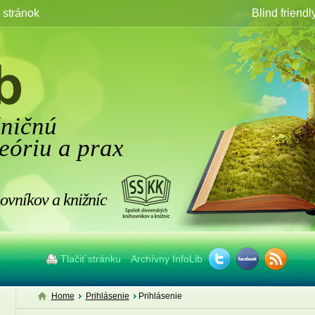
stránok
Blind friendl
žničnú
eóriu a prax
ovníkov a knižníc
Tlačiť stránku
Archívny InfoLib
Home
Prihlásenie
Prihlásenie