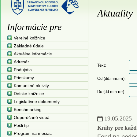
Aktuality
Informácie pre
Verejné knižnice
Základné údaje
Aktuálne informácie
Adresár
Text:
Podujatia
Prieskumy
Od (dd.mm.rrrr):
Komunitné aktivity
Do (dd.mm.rrrr):
Detské knižnice
Legislatívne dokumenty
Benchmarking
Odporúčané videá
19.05.2025
Pošli tip
Knihy pre každ
Program na mesiac
Fond na podpor