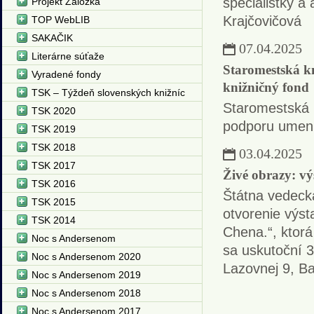
špecialistky a
Projekt Záložka
Krajčovičová
TOP WebLIB
SAKAČIK
07.04.2025
Literárne súťaže
Staromestská k
Vyradené fondy
knižničný fond
TSK – Týždeň slovenských knižníc
Staromestská k
TSK 2020
podporu umeni
TSK 2019
TSK 2018
03.04.2025
TSK 2017
Živé obrazy: vý
TSK 2016
Štátna vedecká
TSK 2015
otvorenie výst
TSK 2014
Chena.“, ktorá
Noc s Andersenom
sa uskutoční 3
Noc s Andersenom 2020
Lazovnej 9, Ba
Noc s Andersenom 2019
Noc s Andersenom 2018
Noc s Andersenom 2017