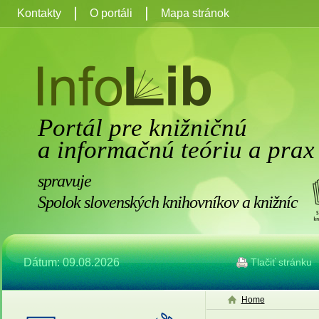
Kontakty
O portáli
Mapa stránok
Portál pre knižničnú
a informačnú teóriu a prax
spravuje
Spolok slovenských knihovníkov a knižníc
Dátum: 09.08.2026
Tlačiť stránku
Home