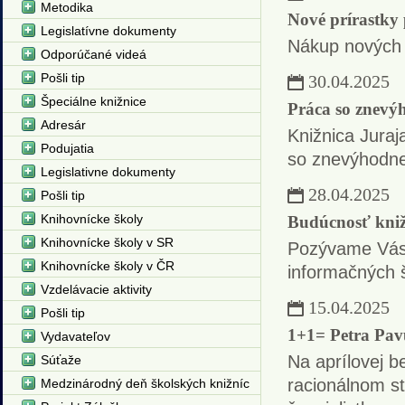
Metodika
Nové prírastky 
Legislatívne dokumenty
Nákup nových 
Odporúčané videá
Pošli tip
30.04.2025
Špeciálne knižnice
Práca so znevý
Adresár
Knižnica Juraj
Podujatia
so znevýhodne
Legislativne dokumenty
28.04.2025
Pošli tip
Knihovnícke školy
Budúcnosť knižní
Knihovnícke školy v SR
Pozývame Vás 
Knihovnícke školy v ČR
informačných š
Vzdelávacie aktivity
15.04.2025
Pošli tip
1+1= Petra Pav
Vydavateľov
Na aprílovej b
Súťaže
racionálnom st
Medzinárodný deň školských knižníc