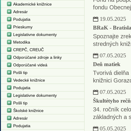
Akademické knižnice
fondu Obecnej 
Adresár
19.05.2025
Podujatia
Prieskumy
BRaK - Bratisla
Legislativne dokumenty
Spoznajte zrek
Metodika
stredných kniž
CREPČ, CREUČ
07.05.2025
Odporúčané zdroje a linky
Deň matiek
Odporúčané videá
Tvorivá dielňa 
Pošli tip
knižnici Goraz
Vedecké knižnice
Podujatia
07.05.2025
Legislativne dokumenty
Škultétyho rečň
Pošli tip
34. ročník celo
Školské knižnice
základných a s
Adresár
Podujatia
05.05.2025