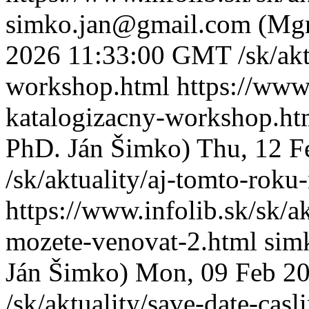
simko.jan@gmail.com (Mgr
2026 11:33:00 GMT
/sk/ak
workshop.html
https://www.
katalogizacny-workshop.h
PhD. Ján Šimko)
Thu, 12 
/sk/aktuality/aj-tomto-rok
https://www.infolib.sk/sk/a
mozete-venovat-2.html
sim
Ján Šimko)
Mon, 09 Feb 2
/sk/aktuality/save-date-cas