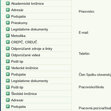
Akademické knižnice
Adresár
Priezvisko:
Podujatia
Prieskumy
Legislativne dokumenty
E-mail:
Metodika
CREPČ, CREUČ
Odporúčané zdroje a linky
Telefón:
Odporúčané videá
Pošli tip
Vedecké knižnice
Podujatia
Člen Spolku slovensk
Legislativne dokumenty
Pošli tip
Pracovisko/škola:
Školské knižnice
Adresár
Podujatia
Pracovná pozícia/štud