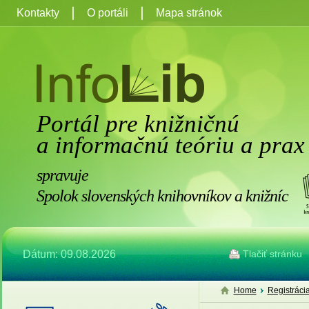
Kontakty
O portáli
Mapa stránok
Portál pre knižničnú
a informačnú teóriu a prax
spravuje
Spolok slovenských knihovníkov a knižníc
Dátum: 09.08.2026
Tlačiť stránku
Home
Registráci