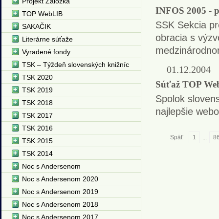
Projekt Záložka
INFOS 2005 - p
TOP WebLIB
SSK
Sekcia pr
SAKAČIK
obracia s výz
Literárne súťaže
medzinárodno
Vyradené fondy
TSK – Týždeň slovenských knižníc
01.12.2004
TSK 2020
Súťaž TOP Web
TSK 2019
Spolok sloven
TSK 2018
najlepšie webo
TSK 2017
TSK 2016
Späť
1
...
8
TSK 2015
TSK 2014
Noc s Andersenom
Noc s Andersenom 2020
Noc s Andersenom 2019
Noc s Andersenom 2018
Noc s Andersenom 2017