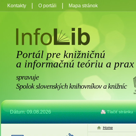
Kontakty
O portáli
Mapa stránok
Portál pre knižničnú
a informačnú teóriu a prax
spravuje
Spolok slovenských knihovníkov a knižníc
Dátum: 09.08.2026
Tlačiť stránku
Home