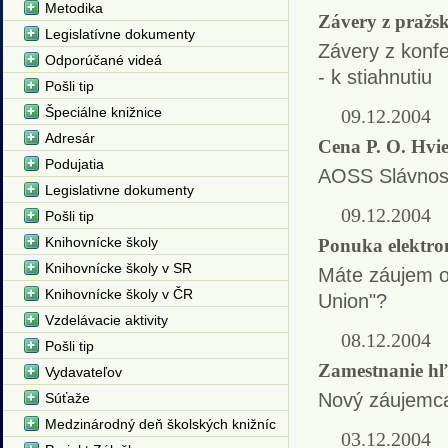
Metodika
Závery z pražsk
Legislatívne dokumenty
Závery z konfe
Odporúčané videá
- k stiahnutiu
Pošli tip
Špeciálne knižnice
09.12.2004
Adresár
Cena P. O. Hvi
Podujatia
AOSS
Slávnost
Legislativne dokumenty
09.12.2004
Pošli tip
Knihovnícke školy
Ponuka elektr
Knihovnícke školy v SR
Máte záujem o 
Knihovnícke školy v ČR
Union"?
Vzdelávacie aktivity
08.12.2004
Pošli tip
Zamestnanie h
Vydavateľov
Nový záujemca
Súťaže
Medzinárodný deň školských knižníc
03.12.2004