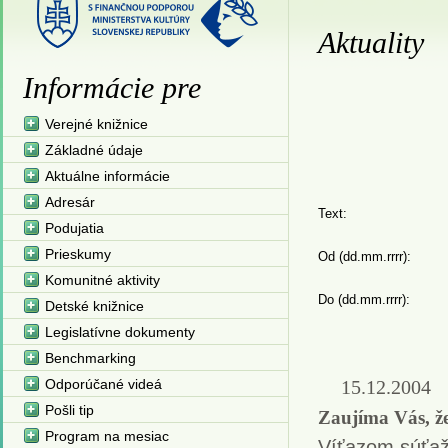
Aktuality
Informácie pre
Verejné knižnice
Základné údaje
Aktuálne informácie
Adresár
Text:
Podujatia
Prieskumy
Od (dd.mm.rrrr):
Komunitné aktivity
Do (dd.mm.rrrr):
Detské knižnice
Legislatívne dokumenty
Benchmarking
Odporúčané videá
15.12.2004
Pošli tip
Zaujíma Vás, že
Program na mesiac
Víťazom súťaž