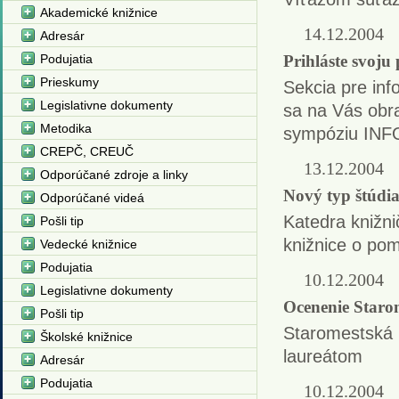
Akademické knižnice
14.12.2004
Adresár
Podujatia
Prihláste svoj
Prieskumy
Sekcia pre in
Legislativne dokumenty
sa na Vás obr
Metodika
sympóziu INF
CREPČ, CREUČ
13.12.2004
Odporúčané zdroje a linky
Nový typ štúdi
Odporúčané videá
Katedra knižni
Pošli tip
knižnice o pom
Vedecké knižnice
Podujatia
10.12.2004
Legislativne dokumenty
Ocenenie Starom
Pošli tip
Staromestská k
Školské knižnice
laureátom
Adresár
Podujatia
10.12.2004