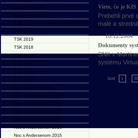
Viete, čo je K
Literárne súťaže
Prebehli prvé
Vyradené fondy
malé a stredn
TSK – Týždeň slovenských knižníc
TSK 2020
16.12.2004
TSK 2019
Dokumenty sys
TSK 2018
SNK v Martine
TSK 2017
systému Virtu
TSK 2016
TSK 2015
Späť
1
...
8
TSK 2014
Noc s Andersenom
Noc s Andersenom 2020
Noc s Andersenom 2019
Noc s Andersenom 2018
Noc s Andersenom 2017
Noc s Andersemon 2016
Noc s Andersenom 2015