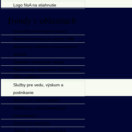
Logo NsA na stiahnutie
Trendy v oblastiach
Knižnično-informačné služby
Národná komisia pre služby SNK
Marketing knižnično-informačných
služieb
Digitálne referenčné služby
Elektronické dodávanie dokumentov
MVS a MMVS
Služby pre vedu, výskum a
podnikanie
Služby pre deti a mládež
Služby pre znevýhodnených
používateľov
Služby pre seniorov
Služby pre nezamestnaných