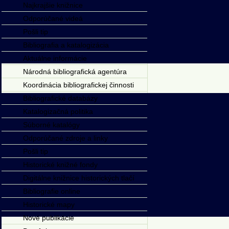
Najkrajšie knižnice
Odporúčané videá
Pošli tip
Bibliografia a katalogizácia
Aktuálne informácie
Národná bibliografická agentúra
Koordinácia bibliografickej činnosti
Bibliografické databázy
Katalogizačná politika
Súborné katalógy
Odporúčané zdroje a linky
Pošli tip
Historické knižné fondy
Digitálne knižnice historických tlačí
Bibliografie online
Historické mapy
Nové publikácie