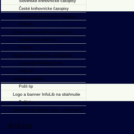
Slovenské knihovnícke časopisy
České knihovnícke časopisy
Zahraničné knihovnícke časopisy
Pošli tip
Knihovnícke e-knihy a slovníky
Knihovnícke slovníky
Pošli tip
Odporúčané zdroje a databázy
Encyklopédie Repozitáre
Pošli tip
Adresáre knižníc
Pošli tip
Logo a banner InfoLib na stiahnutie
Pošli tip
Ústredná knižničná rada - informácie
Anketa