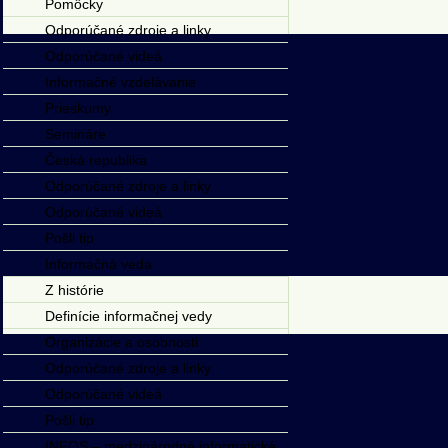
Pomôcky
Odporúčané zdroje a linky
Odporúčané videá
Informačné vzdelávanie
Prieskumy
Semináre
Česká republika
Odporúčané zdroje a linky
Odporúčané videá
Pošli tip
Informačná veda
Z histórie
Definície informačnej vedy
Organizácie a osobnosti
Odporúčané zdroje a linky
Odporúčané videá
Pošli tip
INFOS – medzinárodné informatické