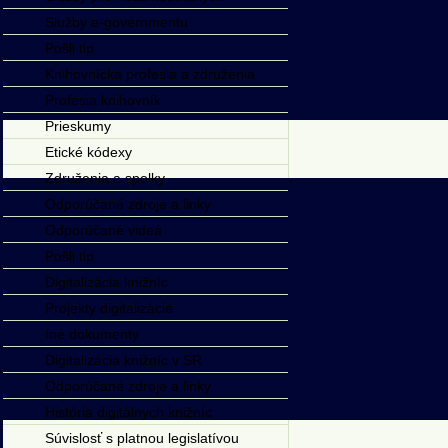
Služby e-governmentu
Pošli tip
Knihovnícka profesia a združenia
Profesia knihovník
Prieskumy
Etické kódexy
Združenia a spolky
Odporúčané zdroje a linky
Odporúčané videá
Pošli tip
Digitalizácia knižníc
Projekty digitalizácie
Iné dokumenty
Digitalizácia knižníc v SR
Odporúčané zdroje a linky
História digitálnych knižníc
Súvislosť s platnou legislatívou