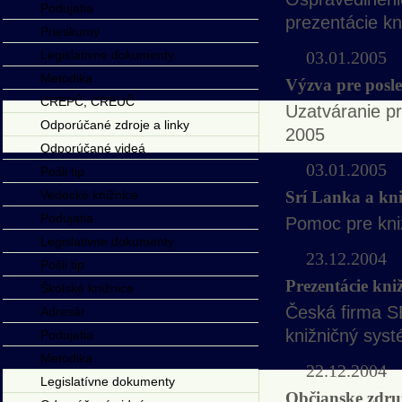
Podujatia
prezentácie k
Prieskumy
Legislativne dokumenty
03.01.2005
Metodika
Výzva pre posl
CREPČ, CREUČ
Uzatváranie p
Odporúčané zdroje a linky
2005
Odporúčané videá
03.01.2005
Pošli tip
Vedecké knižnice
Srí Lanka a kni
Podujatia
Pomoc pre kni
Legislativne dokumenty
23.12.2004
Pošli tip
Prezentácie kn
Školské knižnice
Česká firma SE
Adresár
knižničný sys
Podujatia
Metodika
22.12.2004
Legislatívne dokumenty
Občianske zdr