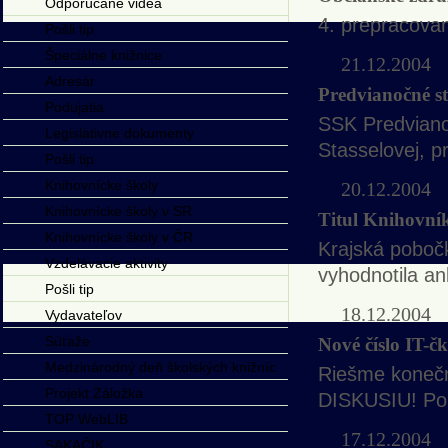
Odporúčané videá
4. prepracova
Pošli tip
Špeciálne knižnice
21.12.2004
Adresár
Predvianočné s
Podujatia
SSK
Predvianoč
Legislativne dokumenty
Stasselovej, p
Pošli tip
Knihovnícke školy
20.12.2004
Knihovnícke školy v SR
Titul Knihovní
Knihovnícke školy v ČR
Krajská pobočk
Vzdelávacie aktivity
vyhodnotila an
Pošli tip
18.12.2004
Vydavateľov
Súťaže
Nové číslo IT-čk
Medzinárodný deň školských knižníc
Riešme koneč
Projekt Záložka
DISKUSIU! Por
TOP WebLIB
17.12.2004
SAKAČIK