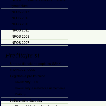
sympózium
INFOS 2017
INFOS 2015
INFOS 2013
INFOS 2011
INFOS 2009
INFOS 2007
Prečítajte si
Úhrada členského poplatku SSKK
STANOVY SSKK
Legislatíva pre knižnice
Dokumenty IFLA
Dokumenty a metodické usmernenia
Pošli tip
Knihovnícke časopisy