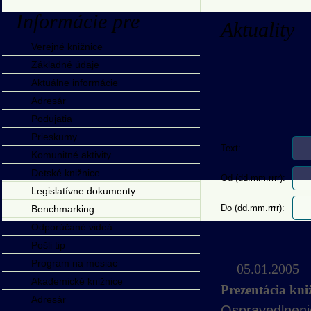
Informácie pre
Aktuality
Verejné knižnice
Základné údaje
Aktuálne informácie
Adresár
Podujatia
Prieskumy
Text:
Komunitné aktivity
Detské knižnice
Od (dd.mm.rrrr):
Legislatívne dokumenty
Do (dd.mm.rrrr):
Benchmarking
Odporúčané videá
Pošli tip
Program na mesiac
05.01.2005
Akademické knižnice
Prezentácia k
Adresár
Ospravedlneni