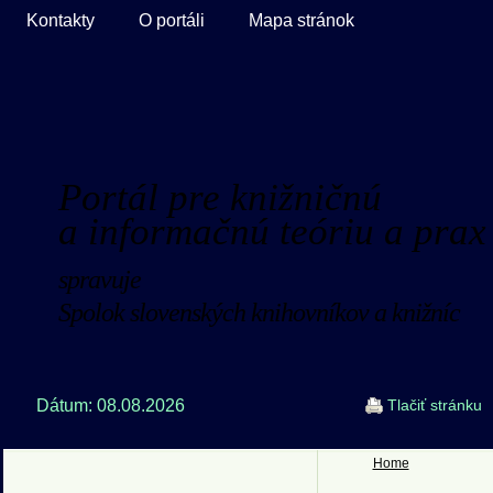
Kontakty
O portáli
Mapa stránok
Portál pre knižničnú
a informačnú teóriu a prax
spravuje
Spolok slovenských knihovníkov a knižníc
Dátum: 08.08.2026
Tlačiť stránku
Home