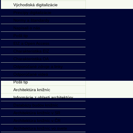
Východiská digitalizácie
Princípy digitalizácie
Normy a štandardy
Napísali o nás
Pošli tip
EIZ a Open Access
Charakteristika EIZ
Charakteristika OA
Odporúčané zdroje a linky
Odporúčané videá
Pošli tip
Architektúra knižníc
Informácie z oblasti architektúry
Databázy budov knižníc
Architektúra knižníc v SR
Architektúra knižníc v ČR
Architektúra knižníc vo svete