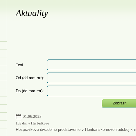
Aktuality
Text:
Od (dd.mm.rrrr):
Do (dd.mm.rrrr):
01.06.2023
155 dní v Herbalkove
Rozprávkové divadelné predstavenie v Hontiansko-novohradskej kniž