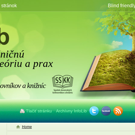
stránok
Blind friendl
žničnú
eóriu a prax
ovníkov a knižníc
Tlačiť stránku
Archívny InfoLib
Home