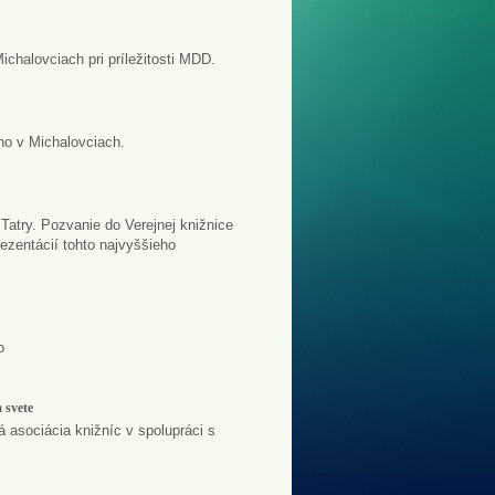
chalovciach pri príležitosti MDD.
ho v Michalovciach.
atry. Pozvanie do Verejnej knižnice
rezentácií tohto najvyššieho
o
 svete
á asociácia knižníc v spolupráci s