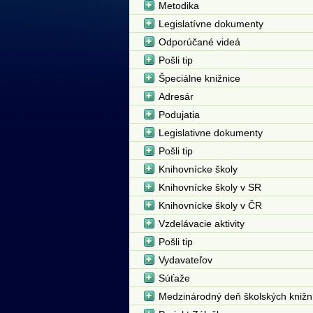
Metodika
Legislatívne dokumenty
Odporúčané videá
Pošli tip
Špeciálne knižnice
Adresár
Podujatia
Legislativne dokumenty
Pošli tip
Knihovnícke školy
Knihovnícke školy v SR
Knihovnícke školy v ČR
Vzdelávacie aktivity
Pošli tip
Vydavateľov
Súťaže
Medzinárodný deň školských knižn