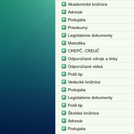
Akademické knižnice
Adresár
Podujatia
Prieskumy
Legislativne dokumenty
Metodika
CREPČ, CREUČ
Odporúčané zdroje a linky
Odporúčané videá
Pošli tip
Vedecké knižnice
Podujatia
Legislativne dokumenty
Pošli tip
Školské knižnice
Adresár
Podujatia