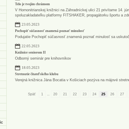
Telo je tvojím chrámom
V Hornonitrianskej knižnici na Záhradníckej ulici 21 privítame 14. jú
spoluzakladateľku platformy FITSHAKER, propagátorku športu a zdr
23.05.2023
Pochopiť súčasnosť znamená poznať minulosť
Podujatie Pochopiť súčasnosť znamená poznať minulosť sa uskutoční
22.05.2023
Knižnice seniorom II
Odborný seminár pre knihovníkov
18.05.2023
Stretnutie čitateľského klubu
Verejná knižnica Jána Bocatia v Košiciach pozýva na májové stretnu
Späť
1
...
20
21
22
23
24
25
26
27
íc