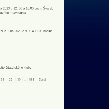
na 2023 o 12. 00 a 16.00 Luciu Švaral,
avého stravovania.
 2. júna 2023 o 9.00 a 11.00 hodine.
tie čitateľského klubu.
28
29
30
...
881
Ďalej