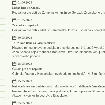
01.06.2023
Mačky letia do Kanady
Pozvánka pre deti do Zemplínskej knižnice Gorazda Zvonického v Mi
31.05.2023
Zvieratká z rozprávok
Pozvánka pre deti k MDD v Zemplínskej knižnici Gorazda Zvonické
30.05.2023
1+1 = Ivan Bohuš a Iveta Bohušová
Hlavnou témou júnového podujatia z cyklu besied 1+1 budú Vysoké T
Jána Bocatia prijali manželia Bohušovci, ktorí sa dlhodobo venujú p
slovenského pohoria.
28.05.2023
Čo som pre Vás napísala
Gabriela Futová v Hontiansko-novohradskej knižnici A. H. Škultétyh
25.05.2023
Knihovník vo svete dezinformácií – ako sa orientovať v zložitom informačnom
Rezervujte si čas na zaujímavé podujatie, ktoré pripravuje Slovensk
Akademickou knižnicou UK v Bratislave.
25.05.2023