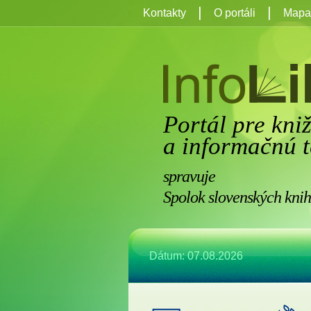
Kontakty
O portáli
Mapa 
Portál pre kni
a informačnú t
spravuje
Spolok slovenských knih
Dátum: 07.08.2026