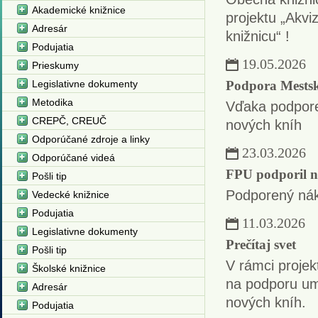
Akademické knižnice
projektu „Akvi
Adresár
knižnicu“ !
Podujatia
19.05.2026
Prieskumy
Legislativne dokumenty
Podpora Mestske
Metodika
Vďaka podpore
CREPČ, CREUČ
nových kníh
Odporúčané zdroje a linky
23.03.2026
Odporúčané videá
FPU podporil n
Pošli tip
Podporený nák
Vedecké knižnice
Podujatia
11.03.2026
Legislativne dokumenty
Prečítaj svet
Pošli tip
V rámci projek
Školské knižnice
na podporu um
Adresár
nových kníh.
Podujatia