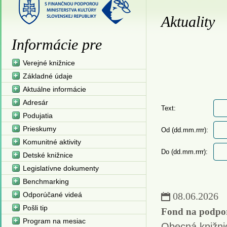
Aktuality
Informácie pre
Verejné knižnice
Základné údaje
Aktuálne informácie
Adresár
Text:
Podujatia
Prieskumy
Od (dd.mm.rrrr):
Komunitné aktivity
Do (dd.mm.rrrr):
Detské knižnice
Legislatívne dokumenty
Benchmarking
Odporúčané videá
08.06.2026
Pošli tip
Fond na podpor
Program na mesiac
Obecná knižni