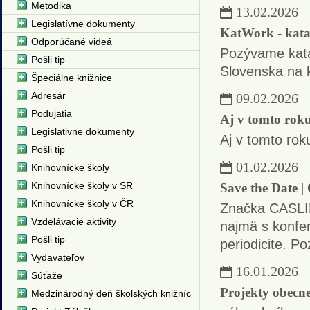
Metodika
13.02.2026
Legislatívne dokumenty
KatWork - kata
Odporúčané videá
Pozývame katal
Pošli tip
Slovenska na 
Špeciálne knižnice
Adresár
09.02.2026
Podujatia
Aj v tomto rok
Legislativne dokumenty
Aj v tomto ro
Pošli tip
01.02.2026
Knihovnícke školy
Knihovnícke školy v SR
Save the Date 
Knihovnícke školy v ČR
Značka CASLIN 
Vzdelávacie aktivity
najmä s konfer
Pošli tip
periodicite. P
Vydavateľov
16.01.2026
Súťaže
Projekty obecne
Medzinárodný deň školských knižníc