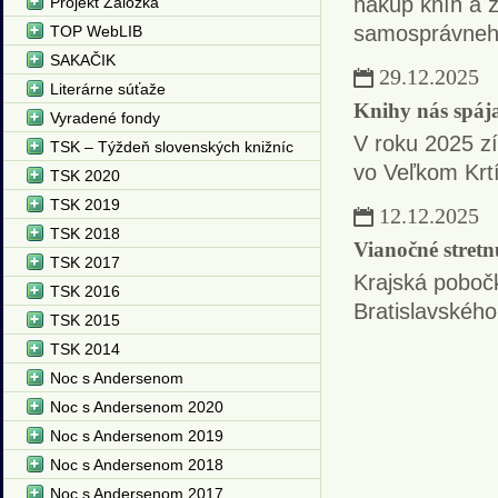
nákup kníh a z
Projekt Záložka
samosprávneh
TOP WebLIB
SAKAČIK
29.12.2025
Literárne súťaže
Knihy nás spáj
Vyradené fondy
V roku 2025 zí
TSK – Týždeň slovenských knižníc
vo Veľkom Krtí
TSK 2020
TSK 2019
12.12.2025
TSK 2018
Vianočné stretn
TSK 2017
Krajská poboč
TSK 2016
Bratislavského
TSK 2015
TSK 2014
Noc s Andersenom
Noc s Andersenom 2020
Noc s Andersenom 2019
Noc s Andersenom 2018
Noc s Andersenom 2017