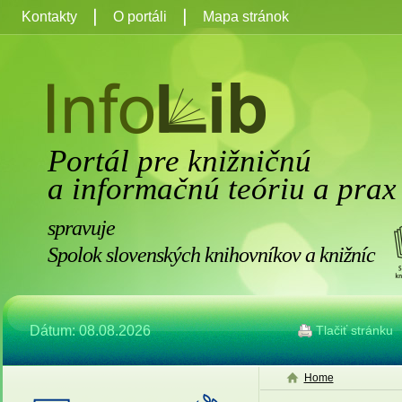
Kontakty
O portáli
Mapa stránok
Portál pre knižničnú
a informačnú teóriu a prax
spravuje
Spolok slovenských knihovníkov a knižníc
Dátum: 08.08.2026
Tlačiť stránku
Home