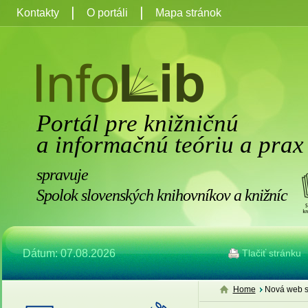
Kontakty
O portáli
Mapa stránok
Portál pre knižničnú
a informačnú teóriu a prax
spravuje
Spolok slovenských knihovníkov a knižníc
Dátum: 07.08.2026
Tlačiť stránku
Home
Nová web s