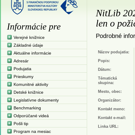
NitLib 202
len o poži
Informácie pre
Podrobné infor
Verejné knižnice
Základné údaje
Názov podujatia:
Aktuálne informácie
Adresár
Popis:
Podujatia
Dátum:
Prieskumy
Tématická
skupina:
Komunitné aktivity
Mesto, obec:
Detské knižnice
Legislatívne dokumenty
Organizátor:
Benchmarking
Kontakt meno:
Odporúčané videá
Kontakt e-mail:
Pošli tip
Linka URL:
Program na mesiac