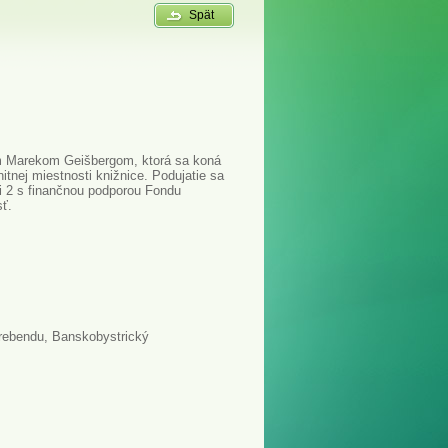
Spät
 Marekom Geišbergom, ktorá sa koná
tnej miestnosti knižnice. Podujatie sa
ci 2 s finančnou podporou Fondu
ť.
rebendu, Banskobystrický