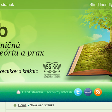
stránok
Blind friendl
žničnú
eóriu a prax
ovníkov a knižníc
Tlačiť stránku
Archívny InfoLib
Home
Nová web stránka