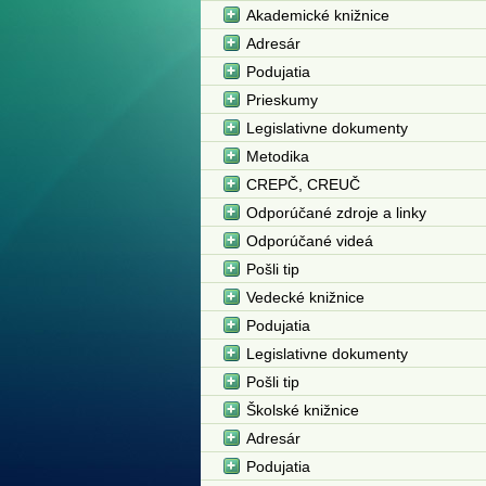
Akademické knižnice
Adresár
Podujatia
Prieskumy
Legislativne dokumenty
Metodika
CREPČ, CREUČ
Odporúčané zdroje a linky
Odporúčané videá
Pošli tip
Vedecké knižnice
Podujatia
Legislativne dokumenty
Pošli tip
Školské knižnice
Adresár
Podujatia