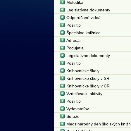
Metodika
Legislatívne dokumenty
Odporúčané videá
Pošli tip
Špeciálne knižnice
Adresár
Podujatia
Legislativne dokumenty
Pošli tip
Knihovnícke školy
Knihovnícke školy v SR
Knihovnícke školy v ČR
Vzdelávacie aktivity
Pošli tip
Vydavateľov
Súťaže
Medzinárodný deň školských knižn