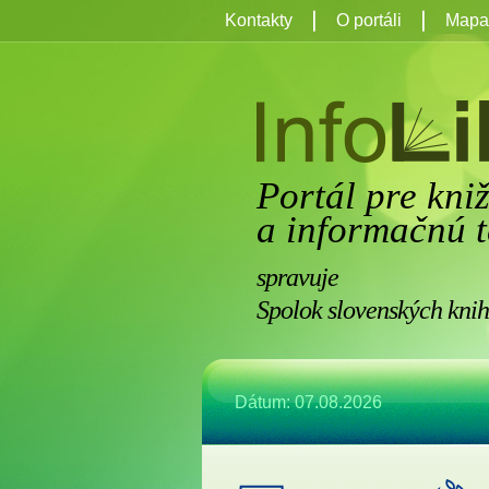
Kontakty
O portáli
Mapa 
Portál pre kni
a informačnú t
spravuje
Spolok slovenských knih
Dátum: 07.08.2026