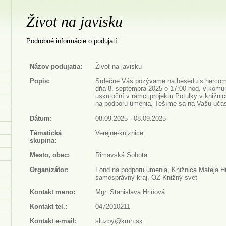
Život na javisku
Podrobné informácie o podujatí:
Názov podujatia:
Život na javisku
Popis:
Srdečne Vás pozývame na besedu s hercom
dňa 8. septembra 2025 o 17:00 hod. v komuni
uskutoční v rámci projektu Potulky v knižni
na podporu umenia. Tešíme sa na Vašu účas
Dátum:
08.09.2025 - 08.09.2025
Tématická
Verejne-kniznice
skupina:
Mesto, obec:
Rimavská Sobota
Organizátor:
Fond na podporu umenia, Knižnica Mateja H
samosprávny kraj, OZ Knižný svet
Kontakt meno:
Mgr. Stanislava Hriňová
Kontakt tel.:
0472010211
Kontakt e-mail:
sluzby@kmh.sk