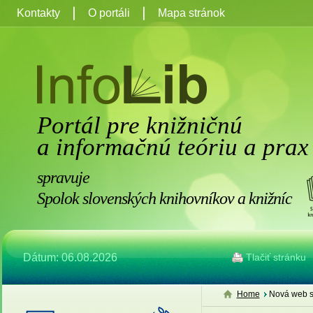
Kontakty
O portáli
Mapa stránok
Portál pre knižničnú
a informačnú teóriu a prax
spravuje
Spolok slovenských knihovníkov a knižníc
Dátum: 06.08.2026
Tlačiť stránku
Home
Nová web s