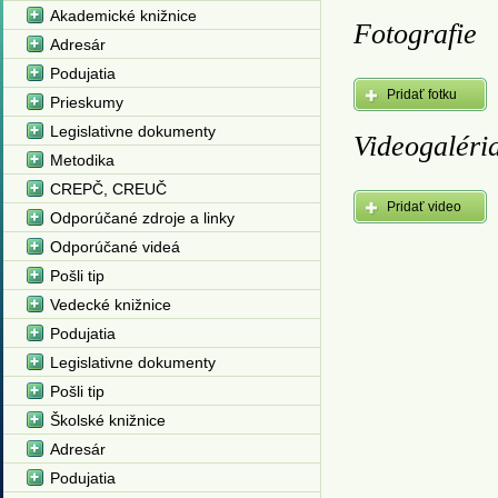
Akademické knižnice
Fotografie
Adresár
Podujatia
Pridať fotku
Prieskumy
Legislativne dokumenty
Videogaléri
Metodika
CREPČ, CREUČ
Pridať video
Odporúčané zdroje a linky
Odporúčané videá
Pošli tip
Vedecké knižnice
Podujatia
Legislativne dokumenty
Pošli tip
Školské knižnice
Adresár
Podujatia