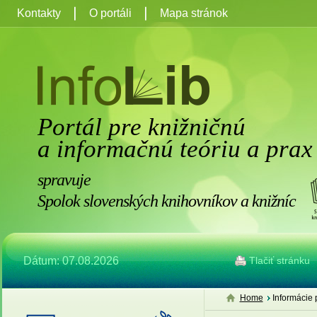
Kontakty
O portáli
Mapa stránok
Portál pre knižničnú
a informačnú teóriu a prax
spravuje
Spolok slovenských knihovníkov a knižníc
Dátum: 07.08.2026
Tlačiť stránku
Home
Informácie 