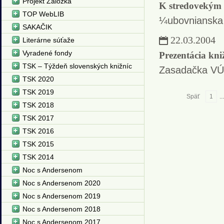
Projekt Záložka
K stredovekým 
TOP WebLIB
¼ubovnianska 
SAKAČIK
22.03.2004
Literárne súťaže
Vyradené fondy
Prezentácia kni
TSK – Týždeň slovenských knižníc
Zasadačka VÚ
TSK 2020
TSK 2019
Späť
1
..
TSK 2018
TSK 2017
TSK 2016
TSK 2015
TSK 2014
Noc s Andersenom
Noc s Andersenom 2020
Noc s Andersenom 2019
Noc s Andersenom 2018
Noc s Andersenom 2017