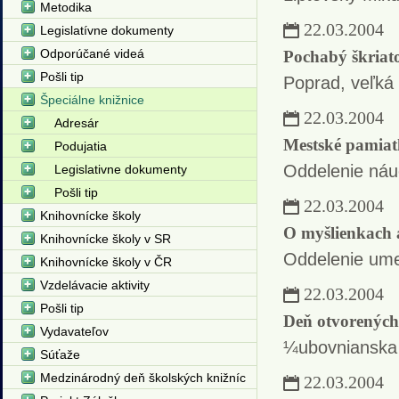
Metodika
22.03.2004
Legislatívne dokumenty
Odporúčané videá
Pochabý škriat
Pošli tip
Poprad, veľká
Špeciálne knižnice
22.03.2004
Adresár
Mestské pamiat
Podujatia
Oddelenie náuč
Legislativne dokumenty
Pošli tip
22.03.2004
Knihovnícke školy
O myšlienkach a
Knihovnícke školy v SR
Oddelenie ume
Knihovnícke školy v ČR
Vzdelávacie aktivity
22.03.2004
Pošli tip
Deň otvorených
Vydavateľov
¼ubovnianska 
Súťaže
Medzinárodný deň školských knižníc
22.03.2004