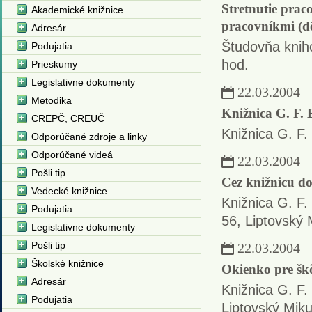
Stretnutie prac
Akademické knižnice
pracovníkmi (d
Adresár
Študovňa kniho
Podujatia
hod.
Prieskumy
Legislativne dokumenty
22.03.2004
Metodika
Knižnica G. F. 
CREPČ, CREUČ
Knižnica G. F.
Odporúčané zdroje a linky
Odporúčané videá
22.03.2004
Pošli tip
Cez knižnicu d
Vedecké knižnice
Knižnica G. F.
Podujatia
56, Liptovský 
Legislativne dokumenty
Pošli tip
22.03.2004
Školské knižnice
Okienko pre šk
Adresár
Knižnica G. F.
Podujatia
Liptovský Miku