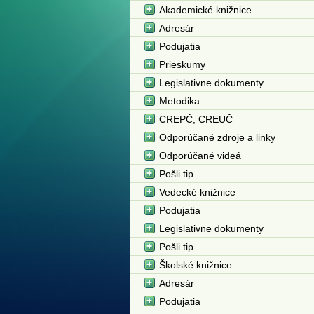
Akademické knižnice
Adresár
Podujatia
Prieskumy
Legislativne dokumenty
Metodika
CREPČ, CREUČ
Odporúčané zdroje a linky
Odporúčané videá
Pošli tip
Vedecké knižnice
Podujatia
Legislativne dokumenty
Pošli tip
Školské knižnice
Adresár
Podujatia