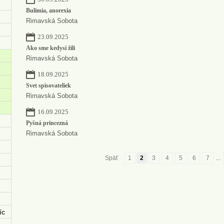
Bulímia, anorexia
Rimavská Sobota
23.09.2025
Ako sme kedysi žili
Rimavská Sobota
18.09.2025
Svet spisovateliek
Rimavská Sobota
16.09.2025
Pyšná princezná
Rimavská Sobota
Späť
1
2
3
4
5
6
7
...
íc