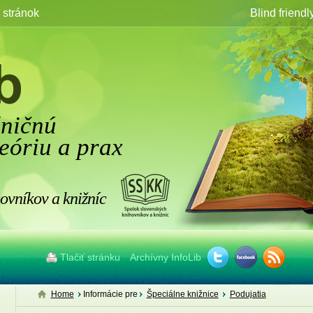
stránok
Blind friendl
žničnú
eóriu a prax
ovníkov a knižníc
Tlačiť stránku
Archívny InfoLib
Home
Informácie pre
Špeciálne knižnice
Podujatia