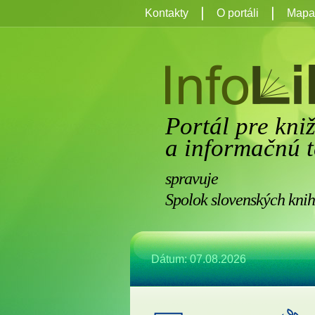
Kontakty
O portáli
Mapa 
Portál pre kni
a informačnú t
spravuje
Spolok slovenských knih
Dátum: 07.08.2026