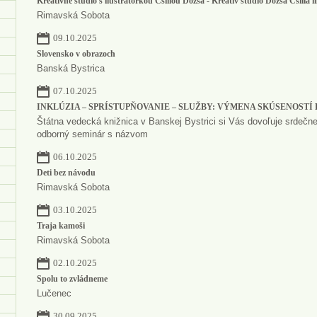
Kreatívne štúdio s ilustrátorkou Csillou Dózsa - Kreatív stúdió Dózsa Csilla il
Rimavská Sobota
09.10.2025
Slovensko v obrazoch
Banská Bystrica
07.10.2025
INKLÚZIA – SPRÍSTUPŇOVANIE – SLUŽBY: VÝMENA SKÚSENOSTÍ 
Štátna vedecká knižnica v Banskej Bystrici si Vás dovoľuje srdeč
odborný seminár s názvom
06.10.2025
Deti bez návodu
Rimavská Sobota
03.10.2025
Traja kamoši
Rimavská Sobota
02.10.2025
Spolu to zvládneme
Lučenec
30.09.2025