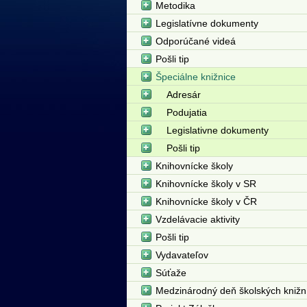
Metodika
Legislatívne dokumenty
Odporúčané videá
Pošli tip
Špeciálne knižnice
Adresár
Podujatia
Legislativne dokumenty
Pošli tip
Knihovnícke školy
Knihovnícke školy v SR
Knihovnícke školy v ČR
Vzdelávacie aktivity
Pošli tip
Vydavateľov
Súťaže
Medzinárodný deň školských knižn