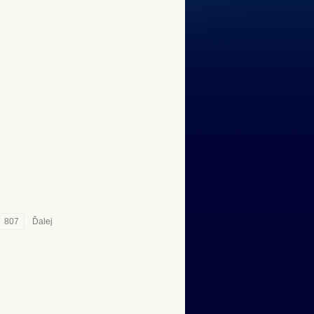
807
Ďalej