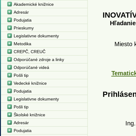
Akademické knižnice
Adresár
INOVATÍ
Podujatia
Hľadanie
Prieskumy
Legislativne dokumenty
Miesto 
Metodika
CREPČ, CREUČ
Odporúčané zdroje a linky
Odporúčané videá
Tematic
Pošli tip
Vedecké knižnice
Podujatia
Prihláse
Legislativne dokumenty
Pošli tip
Školské knižnice
Ing.
Adresár
Podujatia