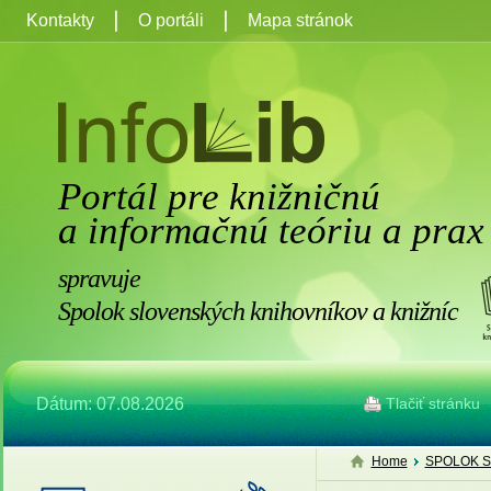
Kontakty
O portáli
Mapa stránok
Portál pre knižničnú
a informačnú teóriu a prax
spravuje
Spolok slovenských knihovníkov a knižníc
Dátum: 07.08.2026
Tlačiť stránku
Home
SPOLOK S