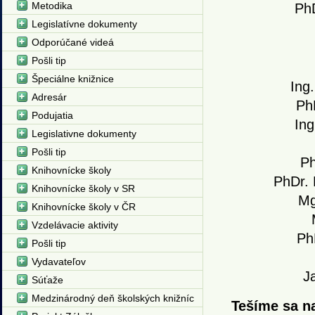
Metodika
PhD
Legislatívne dokumenty
Odporúčané videá
Pošli tip
Špeciálne knižnice
Ing.
Adresár
Ph
Podujatia
Ing
Legislativne dokumenty
Pošli tip
Ph
Knihovnícke školy
PhDr.
Knihovnícke školy v SR
Mg
Knihovnícke školy v ČR
Vzdelávacie aktivity
Ph
Pošli tip
Vydavateľov
J
Súťaže
Medzinárodný deň školských knižníc
Tešíme sa n