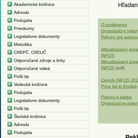
Hľadani
Akademické knižnice
Adresár
Podujatia
O konferencii
Prieskumy
Organizačný výbor
Legislativne dokumenty
Pokyny pre autoro
Metodika
Aktualizovaný pro
CREPČ, CREUČ
INFOS
Odporúčané zdroje a linky
Aktualizovaný pro
INFOS
(pdf)
Odporúčané videá
Pošli tip
Cenník INFOS 201
Vedecké knižnice
Price list in English
Podujatia
Pokyny k platbe
Legislativne dokumenty
Organizačné poky
Pošli tip
Školské knižnice
Adresár
Podujatia
Rekl