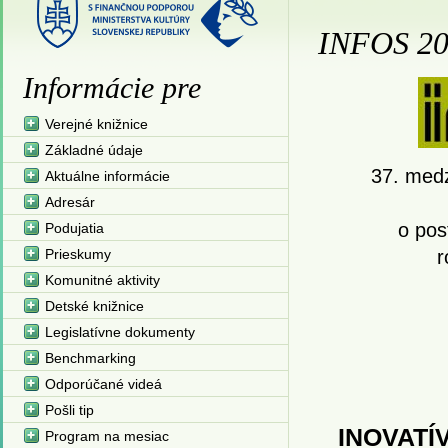
INFOS 20
Informácie pre
Verejné knižnice
Základné údaje
37. medz
Aktuálne informácie
Adresár
o pos
Podujatia
Prieskumy
r
Komunitné aktivity
Detské knižnice
Legislatívne dokumenty
Benchmarking
Odporúčané videá
Pošli tip
INOVATÍ
Program na mesiac