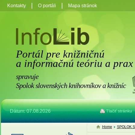
Kontakty
O portáli
Mapa stránok
Portál pre knižničnú
a informačnú teóriu a prax
spravuje
Spolok slovenských knihovníkov a knižníc
Dátum: 07.08.2026
Tlačiť stránku
Home
SPOLOK S