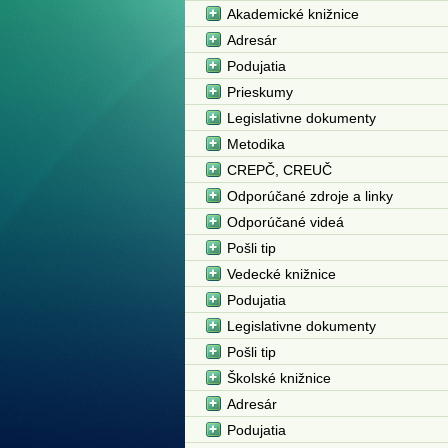
Akademické knižnice
Adresár
Podujatia
Prieskumy
Legislativne dokumenty
Metodika
CREPČ, CREUČ
Odporúčané zdroje a linky
Odporúčané videá
Pošli tip
Vedecké knižnice
Podujatia
Legislativne dokumenty
Pošli tip
Školské knižnice
Adresár
Podujatia