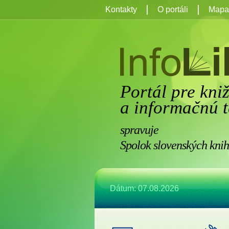
Kontakty
O portáli
Mapa 
Portál pre kni
a informačnú t
spravuje
Spolok slovenských knih
Dátum: 07.08.2026