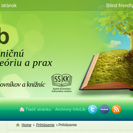
stránok
Blind friendl
žničnú
eóriu a prax
ovníkov a knižníc
Tlačiť stránku
Archívny InfoLib
Home
Prihlásenie
Prihlásenie