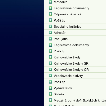
Metodika
Legislatívne dokumenty
Odporúčané videá
Pošli tip
Špeciálne knižnice
Adresár
Podujatia
Legislativne dokumenty
Pošli tip
Knihovnícke školy
Knihovnícke školy v SR
Knihovnícke školy v ČR
Vzdelávacie aktivity
Pošli tip
Vydavateľov
Súťaže
Medzinárodný deň školských knižn