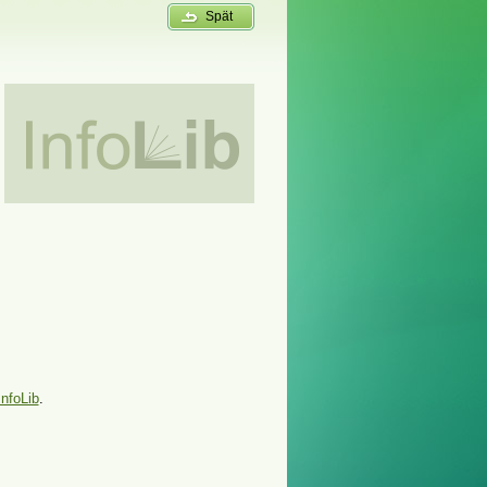
Spät
InfoLib
.