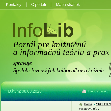
Kontakty
O portáli
Mapa stránok
Portál pre knižničnú
a informačnú teóriu a prax
spravuje
Spolok slovenských knihovníkov a knižníc
Dátum: 08.08.2026
Tlačiť stránku
Home
SPOLOK S
vystavovateľov