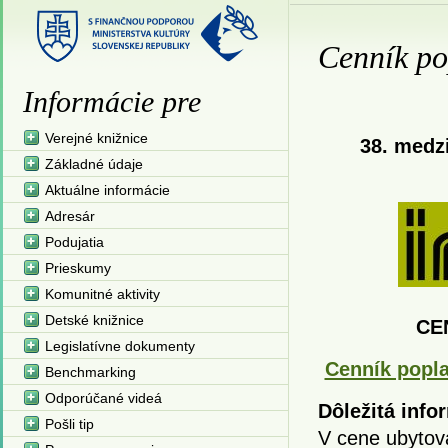
Cenník po
Informácie pre
Verejné knižnice
38. medz
Základné údaje
Aktuálne informácie
Adresár
Podujatia
Prieskumy
Komunitné aktivity
Detské knižnice
CE
Legislatívne dokumenty
Cenník popl
Benchmarking
Odporúčané videá
Dôležitá info
Pošli tip
V cene ubytova