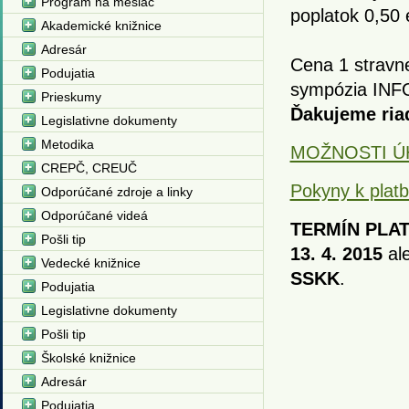
Program na mesiac
poplatok 0,50 
Akademické knižnice
Adresár
Cena 1 stravne
Podujatia
sympózia INF
Prieskumy
Ďakujeme riad
Legislativne dokumenty
Metodika
MOŽNOSTI Ú
CREPČ, CREUČ
Pokyny k plat
Odporúčané zdroje a linky
Odporúčané videá
TERMÍN PLA
Pošli tip
13. 4. 2015
al
Vedecké knižnice
SSKK
.
Podujatia
Legislativne dokumenty
Pošli tip
Školské knižnice
Adresár
Podujatia