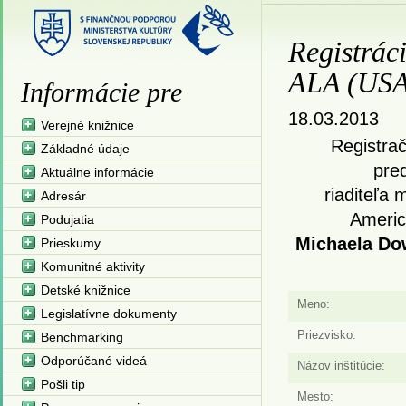
Registrác
ALA (USA)
Informácie pre
18.03.2013
Verejné knižnice
Registrač
Základné údaje
pre
Aktuálne informácie
riaditeľa
Adresár
Americ
Podujatia
Michaela Dow
Prieskumy
Komunitné aktivity
Detské knižnice
Meno:
Legislatívne dokumenty
Priezvisko:
Benchmarking
Odporúčané videá
Názov inštitúcie:
Pošli tip
Mesto: