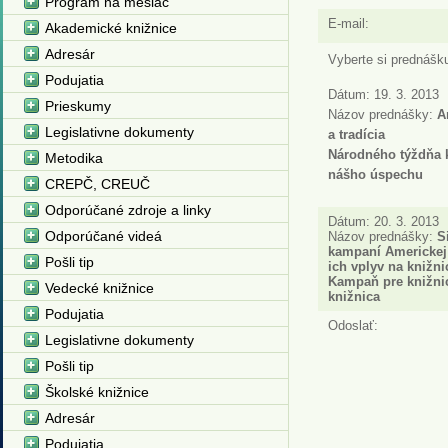
Program na mesiac
E-mail:
Akademické knižnice
Adresár
Vyberte si prednášk
Podujatia
Dátum: 19. 3. 2013
Prieskumy
Názov prednášky:
A
Legislativne dokumenty
a tradícia
Národného týždňa 
Metodika
nášho úspechu
CREPČ, CREUČ
Odporúčané zdroje a linky
Dátum: 20. 3. 2013
Odporúčané videá
Názov prednášky:
S
kampaní Americkej 
Pošli tip
ich vplyv na knižni
Kampaň pre knižni
Vedecké knižnice
knižnica
Podujatia
Odoslať:
Legislativne dokumenty
Pošli tip
Školské knižnice
Adresár
Podujatia