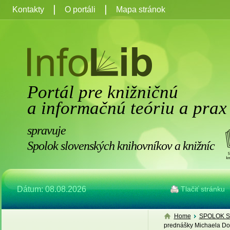
Kontakty
O portáli
Mapa stránok
Portál pre knižničnú
a informačnú teóriu a prax
spravuje
Spolok slovenských knihovníkov a knižníc
Dátum: 08.08.2026
Tlačiť stránku
Home
SPOLOK S
prednášky Michaela Dow