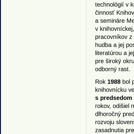
technológií v 
činnosť Knihovn
a semináre Me
v knihovníckej,
pracovníkov z 
hudba a jej pos
literatúrou a j
pre široký okr
odborný rast.
Rok
1988
bol p
knihovnícku v
s predsedom 
rokov, odišiel
dlhoročný pred
rozvoju sloven
zasadnutia pre