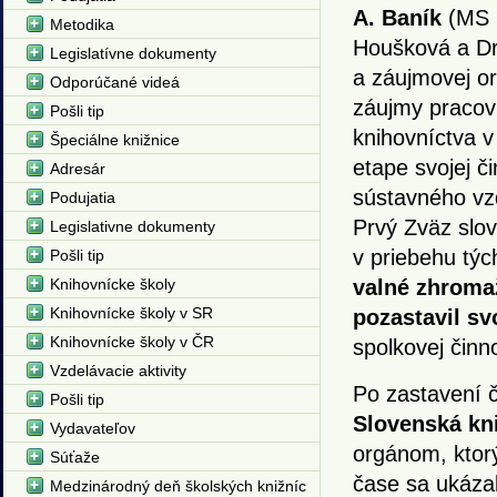
A. Baník
(MS M
Metodika
Houšková a Dr
Legislatívne dokumenty
a záujmovej or
Odporúčané videá
záujmy pracov
Pošli tip
knihovníctva v
Špeciálne knižnice
etape svojej č
Adresár
sústavného vz
Podujatia
Prvý Zväz slov
Legislativne dokumenty
v priebehu tý
Pošli tip
Knihovnícke školy
valné zhromaž
Knihovnícke školy v SR
pozastavil s
Knihovnícke školy v ČR
spolkovej činno
Vzdelávacie aktivity
Po zastavení č
Pošli tip
Slovenská kni
Vydavateľov
orgánom, ktorý
Súťaže
čase sa ukázal
Medzinárodný deň školských knižníc