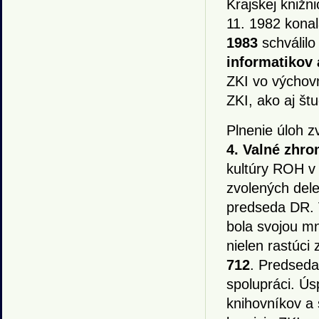
Krajskej knižni
11. 1982 konal
1983
schválil
informatikov
ZKI vo výchov
ZKI, ako aj št
Plnenie úloh z
4. Valné zhro
kultúry ROH v 
zvolených dele
predseda DR. V
bola svojou mn
nielen rastúci
712
. Predseda
spolupráci. Ú
knihovníkov a 