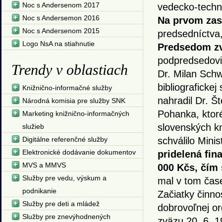
Noc s Andersenom 2017
vedecko-techni
Noc s Andersemon 2016
Na prvom zas
Noc s Andersenom 2015
predsedníctva,
Logo NsA na stiahnutie
Predsedom zvä
podpredsedovia
Trendy v oblastiach
Dr. Milan Schw
bibliograficke
Knižnično-informačné služby
nahradil Dr. Š
Národná komisia pre služby SNK
Pohanka, ktoré
Marketing knižnično-informačných
slovenských kn
služieb
Digitálne referenčné služby
schválilo Mini
Elektronické dodávanie dokumentov
pridelená fin
MVS a MMVS
000 Kčs, čím 
Služby pre vedu, výskum a
mal v tom čase
podnikanie
Začiatky činno
Služby pre deti a mládež
dobrovoľnej or
Služby pre znevýhodnených
zväzu 20. 6. 1