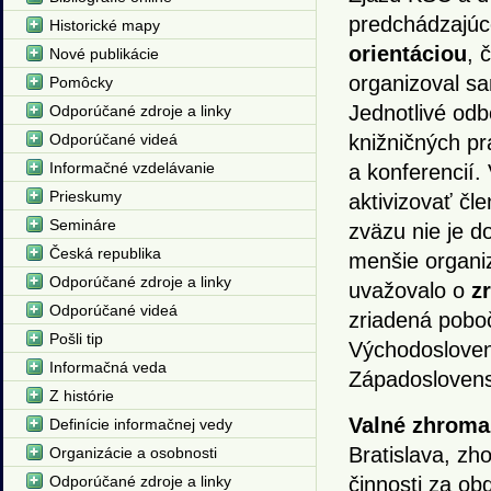
predchádzajúc
Historické mapy
orientáciou
, 
Nové publikácie
organizoval sa
Pomôcky
Jednotlivé odb
Odporúčané zdroje a linky
Odporúčané videá
knižničných p
Informačné vzdelávanie
a konferencií.
Prieskumy
aktivizovať čl
Semináre
zväzu nie je d
Česká republika
menšie organi
Odporúčané zdroje a linky
uvažovalo o
z
Odporúčané videá
zriadená poboč
Pošli tip
Východosloven
Informačná veda
Západoslovens
Z histórie
Valné zhroma
Definície informačnej vedy
Bratislava, zh
Organizácie a osobnosti
Odporúčané zdroje a linky
činnosti za ob