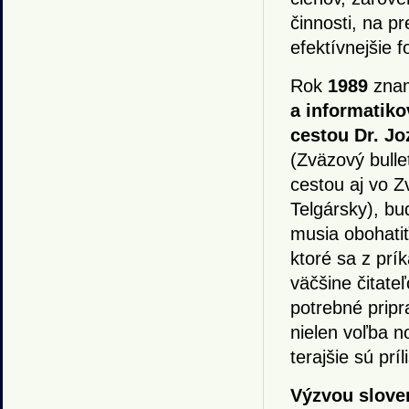
činnosti, na p
efektívnejšie 
Rok
1989
zna
a informatiko
cestou Dr. Jo
(Zväzový bulle
cestou aj vo Z
Telgársky), bu
musia obohatiť
ktoré sa z prík
väčšine čitate
potrebné pripr
nielen voľba n
terajšie sú pr
Výzvou slove