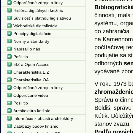
Odporúčané zdroje a linky
Bibliografick
História digitálnych knižníc
činnosti, mala
Súvislosť s platnou legislatívou
systému, organ
Východiská digitalizácie
do zahraničia.
Princípy digitalizácie
na Kamennom M
Normy a štandardy
počítačovej te
Napísali o nás
podujatie sa s
Pošli tip
odborných
se
EIZ a Open Access
vydávané zbor
Charakteristika EIZ
Charakteristika OA
V roku 1973 b
Odporúčané zdroje a linky
zhromaždeni
Odporúčané videá
Správu o činno
Pošli tip
Boldiš, správu 
Architektúra knižníc
Kútik. Dôleži
Informácie z oblasti architektúry
stanov zväzu, 
Databázy budov knižníc
Podľa nových 