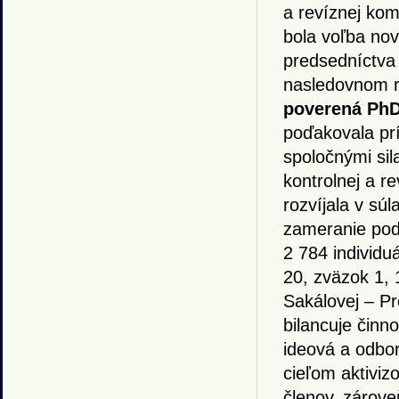
a revíznej kom
bola voľba no
predsedníctva
nasledovnom r
poverená PhD
poďakovala pr
spoločnými sil
kontrolnej a r
rozvíjala v sú
zameranie pod
2 784 individu
20, zväzok 1, 
Sakálovej – P
bilancuje činn
ideová a odbor
cieľom aktiviz
členov, zárove