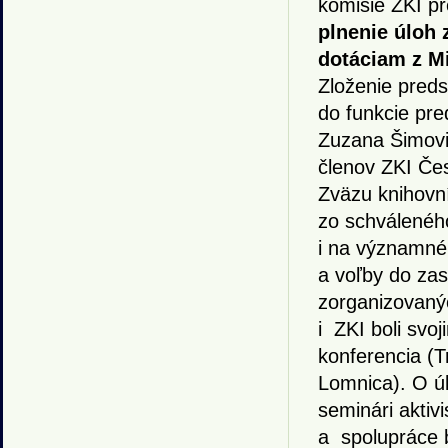
komisie ZKI pr
plnenie úloh
dotáciam z Mi
Zloženie pred
do funkcie pre
Zuzana Šimovi
členov ZKI Če
Zväzu knihovn
zo schváleného
i na významné 
a voľby do zas
zorganizovanýc
i ZKI boli svo
konferencia (T
Lomnica). O úl
seminári aktiv
a spolupráce b