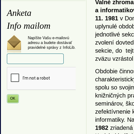
Valné zhroma
a informatiko
Anketa
11. 1981
v Dom
Info mailom
uplynulé obdob
jednotlivé sekc
Napíšte Vašu e-mailovú
zvolení dovted
adresu a budete dostávať
pravidelné správy z InfoLib.
sekcie, do tejt
zväzu vzrástol
Obdobie činno
charakteristick
spolu so svoji
knižničných p
seminárov, ško
zefektívnenie k
informatiky. N
1982
zriaden