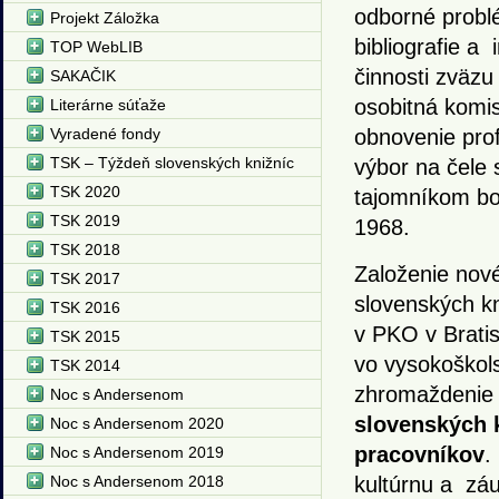
odborné problé
Projekt Záložka
bibliografie a
TOP WebLIB
činnosti zväzu
SAKAČIK
osobitná komis
Literárne súťaže
Vyradené fondy
obnovenie pro
TSK – Týždeň slovenských knižníc
výbor na čele
TSK 2020
tajomníkom bo
TSK 2019
1968.
TSK 2018
Založenie nové
TSK 2017
slovenských kn
TSK 2016
v PKO v Brati
TSK 2015
vo vysokoškols
TSK 2014
zhromaždenie 
Noc s Andersenom
slovenských k
Noc s Andersenom 2020
pracovníkov
.
Noc s Andersenom 2019
Noc s Andersenom 2018
kultúrnu a záu