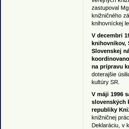
verejných kniž
zastupoval Mgr
knižničného zá
knihovníckej le
V decembri 19
knihovníkov, 
Slovenskej n
koordinovano
na prípravu 
doterajšie úsil
kultúry SR.
V máji 1996 s
slovenských 
republiky Kni
knižničnej prá
Deklaráciu, v 