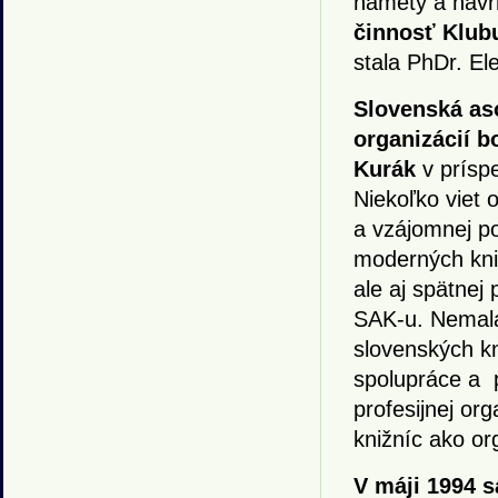
námety a návr
činnosť Klub
stala PhDr. El
Slovenská as
organizácií b
Kurák
v prísp
Niekoľko viet 
a vzájomnej po
moderných kni
ale aj spätnej
SAK-u. Nemala 
slovenských k
spolupráce a po
profesijnej or
knižníc ako org
V máji 1994 s