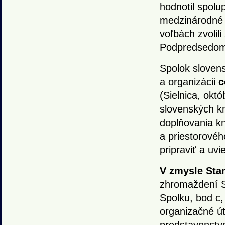
hodnotil spolu
medzinárodné 
voľbách zvolili
Podpredsedom S
Spolok sloven
a organizácii
c
(Sielnica, októ
slovenských kn
doplňovania kn
a priestorovéh
pripraviť a uv
V zmysle Sta
zhromaždení SS
Spolku, bod c,
organizačné út