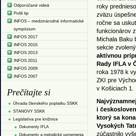
Odporúčané videá
roky prednieso
Pošli tip
zväzu úspešne,
INFOS – medzinárodné informatické
ročne sa uskut
sympózium
funkcionárov z
INFOS 2017
Michala Baku 
INFOS 2015
sekcie zvolený
INFOS 2013
aktívnou príp
INFOS 2011
Rady IFLA v 
INFOS 2009
roka 1978 k vy
INFOS 2007
ZKI pre Východ
v Košiciach 1.
Prečítajte si
Najvýznamnej
Úhrada členského poplatku SSKK
i českosloven
STANOVY SSKK
ktorý sa kona
Legislatíva pre knižnice
Vysokých Tat
Dokumenty IFLA
zúčastnilo vyš
Dokumenty a metodické usmernenia