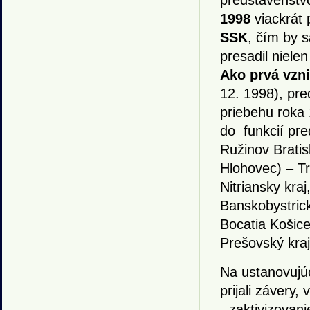
predstavenstv
1998
viackrát
SSK
, čím by s
presadil niele
Ako prvá vzn
12. 1998), pr
priebehu roka 
do funkcií pre
Ružinov Bratis
Hlohovec) – Tr
Nitriansky kra
Banskobystrick
Bocatia Košice
Prešovský kraj,
Na ustanovujú
prijali závery,
- zaktivizovani