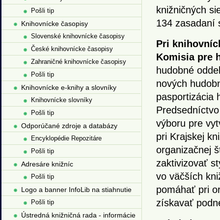
knižničných si
Pošli tip
134 zasadaní 
Knihovnícke časopisy
Slovenské knihovnícke časopisy
Pri knihovníc
České knihovnícke časopisy
Komisia pre 
Zahraničné knihovnícke časopisy
hudobné oddel
Pošli tip
nových hudobn
Knihovnícke e-knihy a slovníky
pasportizácia 
Knihovnícke slovníky
Predsedníctvo 
Pošli tip
výboru pre vyt
Odporúčané zdroje a databázy
pri Krajskej kn
Encyklopédie Repozitáre
organizačnej š
Pošli tip
zaktivizovať s
Adresáre knižníc
vo väčších kni
Pošli tip
pomáhať pri or
Logo a banner InfoLib na stiahnutie
získavať podne
Pošli tip
Ústredná knižničná rada - informácie