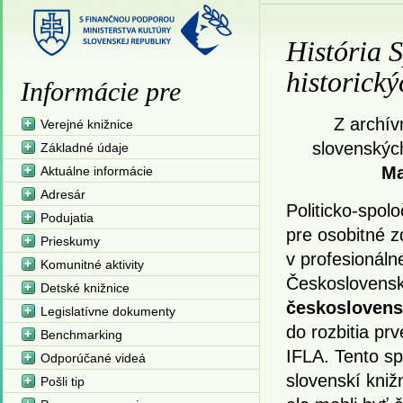
História 
historick
Informácie pre
Z archív
Verejné knižnice
slovenskýc
Základné údaje
Ma
Aktuálne informácie
Adresár
Politicko-spo
Podujatia
pre osobitné 
Prieskumy
v profesionálne
Komunitné aktivity
Československ
Detské knižnice
československ
Legislatívne dokumenty
do rozbitia pr
Benchmarking
IFLA. Tento sp
Odporúčané videá
slovenskí kniž
Pošli tip