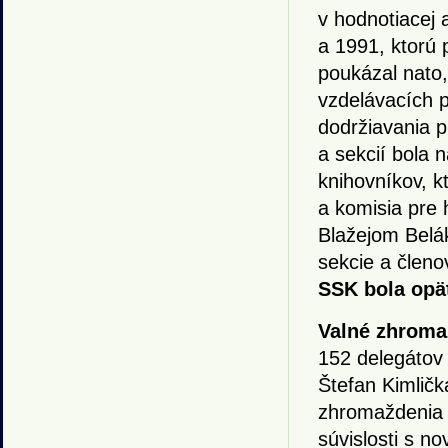
v hodnotiacej 
a 1991, ktorú 
poukázal nato,
vzdelávacích p
dodržiavania p
a sekcií bola 
knihovníkov, 
a komisia pre 
Blažejom Belá
sekcie a členo
SSK bola opä
Valné zhroma
152 delegátov
Štefan Kimličk
zhromaždenia p
súvislosti s n