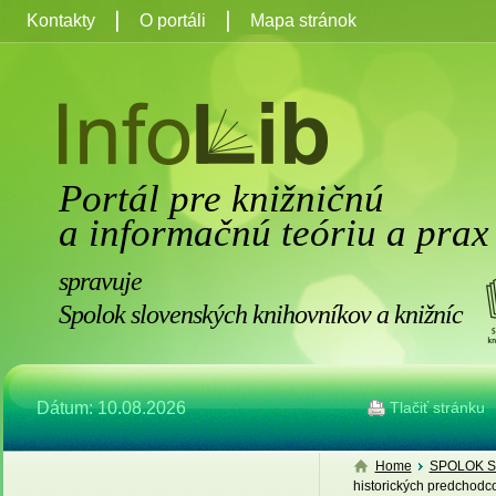
Kontakty
O portáli
Mapa stránok
Portál pre knižničnú
a informačnú teóriu a prax
spravuje
Spolok slovenských knihovníkov a knižníc
Dátum: 10.08.2026
Tlačiť stránku
Home
SPOLOK S
historických predchodc