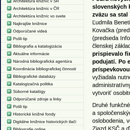
Architektúra knižníc v SR
slovenských k
Architektúra knižníc v ČR
zväzu sa stal 
Architektúra knižníc vo svete
Ľudmila Beneti
Najkrajšie knižnice
Kovačka (preds
Odporúčané videá
(predseda Info
Pošli tip
členskej zákla
Bibliografia a katalogizácia
prispievalo 
Aktuálne informácie
podujatí. Po
Národná bibliografická agentúra
príspevkovou
Koordinácia bibliografickej činnosti
Bibliografické databázy
vyžiadala nut
Katalogizačná politika
administratívny
Súborné katalógy
vytvoriť osobi
Odporúčané zdroje a linky
Druhé funkčné
Pošli tip
a spoločenskýc
Historické knižné fondy
oslobodenia, v
Digitálne knižnice historických tlačí
Zjazd KSČ a ďa
Bibliografie online