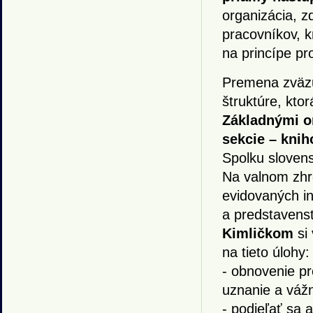
organizácia, z
pracovníkov, k
na princípe p
Premena zväzu
štruktúre, kto
Základnými or
sekcie – knih
Spolku sloven
Na valnom zhr
evidovaných in
a predstavens
Kimličkom
si
na tieto úlohy:
- obnovenie pr
uznanie a vážn
- podieľať sa 