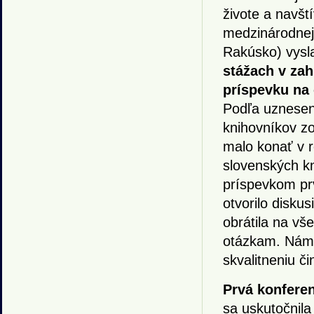
živote a navšt
medzinárodnej
Rakúsko) vysl
stážach v zah
príspevku na 
Podľa uznesen
knihovníkov zo
malo konať v r
slovenských kn
príspevkom pr
otvorilo disk
obrátila na vš
otázkam. Náme
skvalitneniu či
Prvá konfere
sa uskutočnila