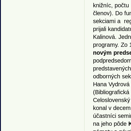
knižníc, počtu
členov). Do fu
sekciami a re
prijali kandid
Kalinová. Jedno
programy. Zo 1
novým predse
podpredsedom 
predstavených
odborných sekc
Hana Vydrová 
(Bibliografická
Celoslovenský
konal v decem
účastníci semi
na jeho pôde