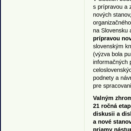
s prípravou a
nových stanov
organizačného 
na Slovensku a
prípravou no
slovenským kn
(výzva bola pu
informačných 
celoslovenskýc
podnety a návr
pre spracovan
Valným zhro
21 ročná etap
diskusii a di
a nové stanov
priamy nástu