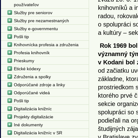
používateľov
knihovníků a 
Služby pre seniorov
radou, rokova
Služby pre nezamestnaných
o spolupráci 
Služby e-governmentu
a kultúry – se
Pošli tip
Knihovnícka profesia a združenia
Rok 1969 bol
Profesia knihovník
významný tým,
Prieskumy
v Kodani bol 
Etické kódexy
od začiatku u
Združenia a spolky
základne, ktor
Odporúčané zdroje a linky
prostriedkom s
Odporúčané videá
ktorého prvé č
Pošli tip
sekcie organiz
Digitalizácia knižníc
spolupráci so
Projekty digitalizácie
podieľali na o
Iné dokumenty
študijných záj
Digitalizácia knižníc v SR
v Bratislave z