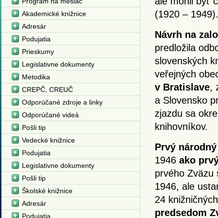
ale mohli byť
Program na mesiac
(1920 – 1949)
Akademické knižnice
Adresár
Návrh na zal
Podujatia
predložila odb
Prieskumy
slovenských kn
Legislativne dokumenty
veřejných obe
Metodika
v Bratislave
,
CREPČ, CREUČ
a Slovensko pr
Odporúčané zdroje a linky
zjazdu sa okr
Odporúčané videá
knihovníkov.
Pošli tip
Vedecké knižnice
Prvý národn
Podujatia
1946
ako
prvý
Legislativne dokumenty
prvého Zväzu s
Pošli tip
1946, ale usta
Školské knižnice
24 knižničných
Adresár
predsedom Zv
Podujatia