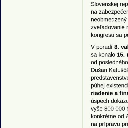
Slovenskej repu
na zabezpečen
neobmedzený p
zveľaďovanie n
kongresu sa po
V poradí
8. v
sa konalo
15. 
od posledného
Dušan Katuščá
predstavenstv
púhej existenc
riadenie a fin
úspech dokazuj
vyše 800 000 
konkrétne od 
na prípravu p