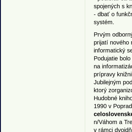
spojených s k
- dbať o funkč
systém.
Prvým odborný
prijatí nového
informatický 
Podujatie bolo
na informatizá
prípravy knižn
Jubilejným pod
ktorý zorgani
Hudobné kniho
1990 v Poprad
celoslovenské
n/Váhom a Tren
v rámci dvojd