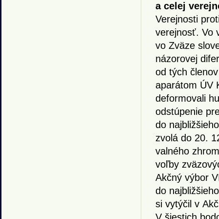
a celej verejn
Verejnosti prot
verejnosť. Vo 
vo Zväze slov
názorovej dife
od tých členov
aparátom ÚV KS
deformovali hu
odstúpenie pr
do najbližšie
zvolá do 20. 1
valného zhrom
voľby zväzový
Akčný výbor V
do najbližšieh
si vytýčil v A
V šiestich bod