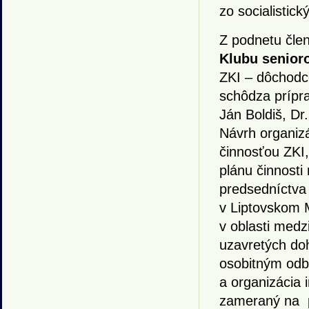
zo socialistick
Z podnetu člen
Klubu senioro
ZKI – dôchodc
schôdza prípra
Ján Boldiš, Dr
Návrh organizá
činnosťou ZKI,
plánu činnosti
predsedníctva
v Liptovskom M
v oblasti medz
uzavretých do
osobitným odb
a organizácia
zameraný na p