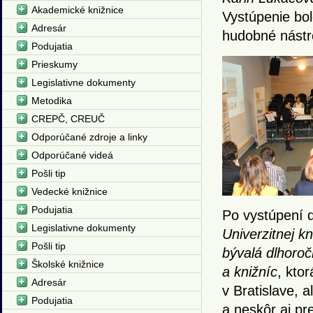
Akademické knižnice
Vystúpenie bol
Adresár
hudobné nástr
Podujatia
Prieskumy
Legislativne dokumenty
Metodika
CREPČ, CREUČ
Odporúčané zdroje a linky
Odporúčané videá
Pošli tip
Vedecké knižnice
Podujatia
Po vystúpení 
Legislativne dokumenty
Univerzitnej kn
Pošli tip
bývalá dlhoro
Školské knižnice
a knižníc
, ktor
Adresár
v Bratislave, 
Podujatia
a neskôr aj pr