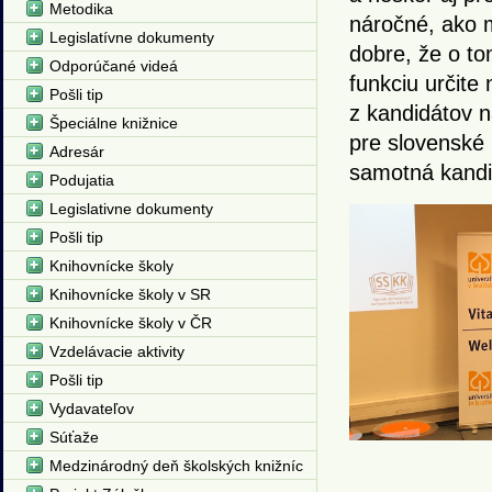
Metodika
náročné, ako m
Legislatívne dokumenty
dobre, že o to
Odporúčané videá
funkciu určite
Pošli tip
z kandidátov n
Špeciálne knižnice
pre slovenské 
Adresár
samotná kandi
Podujatia
Legislativne dokumenty
Pošli tip
Knihovnícke školy
Knihovnícke školy v SR
Knihovnícke školy v ČR
Vzdelávacie aktivity
Pošli tip
Vydavateľov
Súťaže
Medzinárodný deň školských knižníc