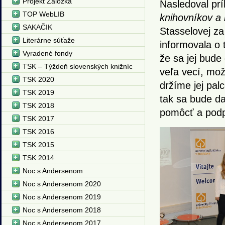
Projekt Záložka
Nasledoval pr
TOP WebLIB
knihovníkov a 
SAKAČIK
Stasselovej za
Literárne súťaže
informovala o 
Vyradené fondy
že sa jej bude 
TSK – Týždeň slovenských knižníc
veľa vecí, mož
TSK 2020
držíme jej pal
TSK 2019
tak sa bude da
TSK 2018
pomôcť a podpor
TSK 2017
TSK 2016
TSK 2015
TSK 2014
Noc s Andersenom
Noc s Andersenom 2020
Noc s Andersenom 2019
Noc s Andersenom 2018
Noc s Andersenom 2017