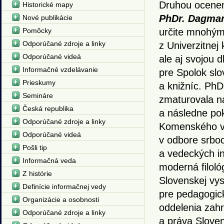
Druhou ocene
Historické mapy
PhDr. Dagmar
Nové publikácie
Pomôcky
určite mnohým
Odporúčané zdroje a linky
z Univerzitnej 
Odporúčané videá
ale aj svojou 
Informačné vzdelávanie
pre Spolok sl
Prieskumy
a knižníc. Ph
Semináre
zmaturovala n
Česká republika
a následne pok
Odporúčané zdroje a linky
Komenského v B
Odporúčané videá
v odbore srboc
Pošli tip
a vedeckých in
Informačná veda
moderná filoló
Z histórie
Slovenskej vys
Definície informačnej vedy
pre pedagogic
Organizácie a osobnosti
oddelenia zahr
Odporúčané zdroje a linky
a práva Slove