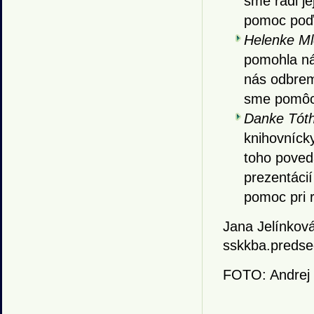
sme radi j
pomoc poďa
Helenke Ml
pomohla ná
nás odbrem
sme pomôcť
Danke Tóth
knihovnícky
toho poveda
prezentácií
pomoc pri r
Jana Jelínkov
sskkba.preds
FOTO: Andrej 