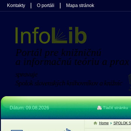
Kontakty
O portáli
Mapa stránok
Portál pre knižničnú
a informačnú teóriu a prax
spravuje
Spolok slovenských knihovníkov a knižníc
Dátum: 09.08.2026
Tlačiť stránku
Home
SPOLOK S