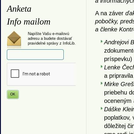
a informačných
Anketa
A na záver
ďak
Info mailom
pobočky, pred
a členke Kontr
Napíšte Vašu e-mailovú
adresu a budete dostávať
Andrejovi B
pravidelné správy z InfoLib.
zdokumentov
príspevku) 
Lenke Čech
a pripravil
Mirke Greš
priebehu d
oceneným a 
Dáške Klei
poplatkov,
dôležitej č