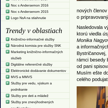
Noc s Andersemon 2016
nových členov 
Noc s Andersenom 2015
o pripravovaný
Logo NsA na stiahnutie
Nasledovala 
Trendy v oblastiach
ktorú viedla
ús
Knižnično-informačné služby
Monika Nagyo
Národná komisia pre služby SNK
a informačných
Marketing knižnično-informačných
Bystričanovej, a
služieb
rámci besedy bo
Digitálne referenčné služby
od pani spisov
Elektronické dodávanie dokumentov
Musím ešte dop
MVS a MMVS
celého podujat
Služby pre vedu, výskum a
podnikanie
Služby pre deti a mládež
Služby pre znevýhodnených