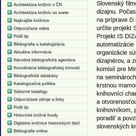
Slovenský film
Architektúra knižníc v ČR
dizajnu. Počas 
Architektúra knižníc vo svete
na príprave či 
Najkrajšie knižnice
určite projekt
Odporúčané videá
Projekt IS DIZ
Pošli tip
automatizácie
Bibliografia a katalogizácia
organizácie sú
Aktuálne informácie
Národná bibliografická agentúra
dizajnérov, a 
Koordinácia bibliografickej činnosti
komisií pre Mi
Bibliografické databázy
na seminároch
Katalogizačná politika
krstnou mamou
Súborné katalógy
knihovníci cha
Odporúčané zdroje a linky
a otvorenosťou
Pošli tip
knihovníkom, p
Historické knižné fondy
poradiť a povz
Digitálne knižnice historických tlačí
slovenských kn
Bibliografie online