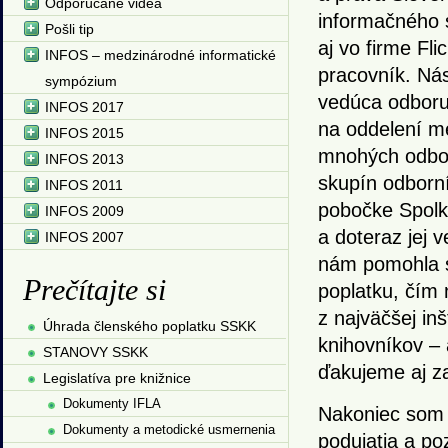
Odporúčané videá
informačného s
Pošli tip
aj vo firme Fl
INFOS – medzinárodné informatické
pracovník. Nás
sympózium
vedúca odboru 
INFOS 2017
na oddelení me
INFOS 2015
mnohých odbor
INFOS 2013
skupín odborní
INFOS 2011
pobočke Spolku
INFOS 2009
a doteraz jej 
INFOS 2007
nám pomohla s
Prečítajte si
poplatku, čím
z najväčšej in
Úhrada členského poplatku SSKK
knihovníkov – a
STANOVY SSKK
ďakujeme aj za
Legislatíva pre knižnice
Dokumenty IFLA
Nakoniec som 
Dokumenty a metodické usmernenia
podujatia a po