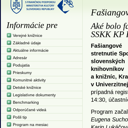
Fašiangov
Informácie pre
Aké bolo f
SSKK KP 
Verejné knižnice
Základné údaje
Fašiangové
Aktuálne informácie
stretnutie Sp
Adresár
slovenských
Podujatia
knihovníkov
Prieskumy
a knižníc, Kr
Komunitné aktivity
v Univerzitnej
Detské knižnice
prípadná regis
Legislatívne dokumenty
14:30, účastní
Benchmarking
Odporúčané videá
Program začal
Pošli tip
Eugena Sucho
Program na mesiac
Karin Lukáčová