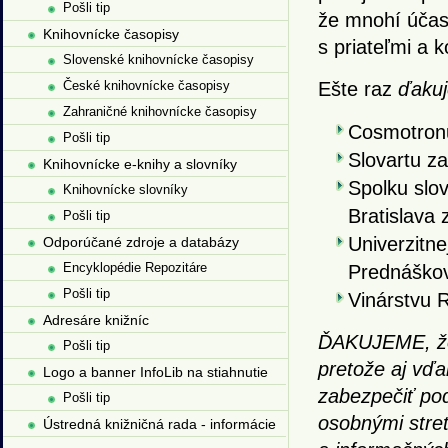
Pošli tip
že mnohí účast
Knihovnícke časopisy
s priateľmi a k
Slovenské knihovnícke časopisy
České knihovnícke časopisy
Ešte raz
ďaku
Zahraničné knihovnícke časopisy
Cosmotronu
Pošli tip
Slovartu za
Knihovnícke e-knihy a slovníky
Spolku slo
Knihovnícke slovníky
Bratislava 
Pošli tip
Univerzitne
Odporúčané zdroje a databázy
Encyklopédie Repozitáre
Prednáškov
Pošli tip
Vinárstvu 
Adresáre knižníc
ĎAKUJEME, že 
Pošli tip
pretože aj vď
Logo a banner InfoLib na stiahnutie
zabezpečiť po
Pošli tip
osobnými stret
Ústredná knižničná rada - informácie