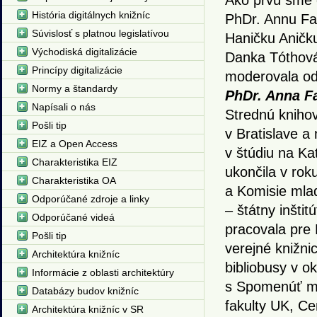
Ako prvú sme d
História digitálnych knižníc
PhDr. Annu Fa
Súvislosť s platnou legislatívou
Haničku Aničk
Východiská digitalizácie
Danka Tóthová,
Princípy digitalizácie
moderovala od
Normy a štandardy
PhDr. Anna F
Napísali o nás
Strednú knihov
Pošli tip
v Bratislave a
EIZ a Open Access
v štúdiu na Ka
Charakteristika EIZ
ukončila v rok
Charakteristika OA
a Komisie mla
Odporúčané zdroje a linky
– štátny inšti
Odporúčané videá
pracovala pre 
Pošli tip
verejné knižnic
Architektúra knižníc
bibliobusy v ok
Informácie z oblasti architektúry
s Spomenúť mô
Databázy budov knižníc
fakulty UK, Ce
Architektúra knižníc v SR