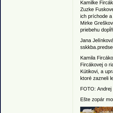
Kamilke Fircák
Zuzke Fuskovej
ich príchode a
Mirke Greškov
priebehu dopĺ
Jana Jelínkov
sskkba.preds
Kamila Fircáko
Fircákovej o ri
Kútikovi, a up
ktoré zazneli 
FOTO: Andrej 
Ešte zopár mo