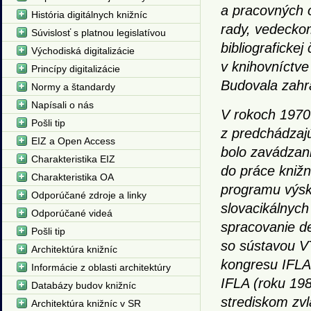
a pracovných o
História digitálnych knižníc
rady, vedeckom
Súvislosť s platnou legislatívou
bibliografickej
Východiská digitalizácie
v knihovníctve
Princípy digitalizácie
Budovala zahra
Normy a štandardy
Napísali o nás
V rokoch 1970-
Pošli tip
z predchádzajú
EIZ a Open Access
bolo zavádzani
Charakteristika EIZ
do práce knižn
Charakteristika OA
programu výsk
Odporúčané zdroje a linky
slovacikálnych
Odporúčané videá
spracovanie de
Pošli tip
so sústavou VT
Architektúra knižníc
kongresu IFLA 
Informácie z oblasti architektúry
IFLA (roku 198
Databázy budov knižníc
strediskom zvl
Architektúra knižníc v SR