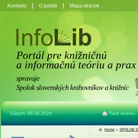
Kontakty
O portáli
Mapa stránok
Portál pre knižničnú
a informačnú teóriu a prax
spravuje
Spolok slovenských knihovníkov a knižníc
Dátum: 08.08.2026
Tlačiť stránku
Home
SPOLOK S