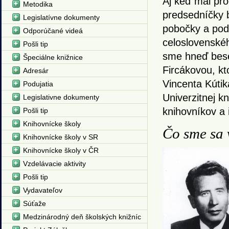
Aj keď mal pr
Metodika
predsedníčky b
Legislatívne dokumenty
pobočky a pod
Odporúčané videá
celoslovenské
Pošli tip
sme hneď bes
Špeciálne knižnice
Fircákovou, kto
Adresár
Vincenta Kútik
Podujatia
Univerzitnej k
Legislativne dokumenty
knihovníkov a 
Pošli tip
Knihovnícke školy
Čo sme sa 
Knihovnícke školy v SR
Knihovnícke školy v ČR
Vzdelávacie aktivity
Pošli tip
Vydavateľov
Súťaže
Medzinárodný deň školských knižníc