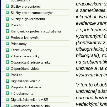
používateľov
pracoviskom sl
Služby pre seniorov
a zameriavala 
Služby pre nezamestnaných
inkunábul. Na 
Služby e-governmentu
evidencie zahr
Pošli tip
a sprístupňova
Knihovnícka profesia a združenia
významnými úl
Profesia knihovník
(konfiškátov z 
Prieskumy
bibliograficke
Etické kódexy
bibliografií), 
Združenia a spolky
na problematik
Odporúčané zdroje a linky
knižnice a na d
Odporúčané videá
výstavníckej či
Pošli tip
Digitalizácia knižníc
V tomto období
Projekty digitalizácie
knižničnej sús
Iné dokumenty
národná knižn
Digitalizácia knižníc v SR
vedeckými kni
Odporúčané zdroje a linky