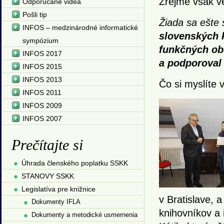
Zrejme však ve
Odporúčané videá
Pošli tip
Žiada sa ešte
INFOS – medzinárodné informatické
slovenských k
sympózium
funkčných ob
INFOS 2017
a podporoval 
INFOS 2015
INFOS 2013
Čo si myslíte v
INFOS 2011
INFOS 2009
INFOS 2007
Prečítajte si
Úhrada členského poplatku SSKK
STANOVY SSKK
Legislatíva pre knižnice
v Bratislave, 
Dokumenty IFLA
knihovníkov a 
Dokumenty a metodické usmernenia