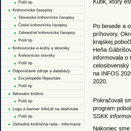
Kútik, ktorý e
Pošli tip
Knihovnícke časopisy
Slovenské knihovnícke časopisy
České knihovnícke časopisy
Po besede a oc
Zahraničné knihovnícke časopisy
príhovory. Ok
Pošli tip
krajskej pobočk
Knihovnícke e-knihy a slovníky
Heňa Gábrišov
Knihovnícke slovníky
informovala o 
Pošli tip
celoslovenský 
Odporúčané zdroje a databázy
na INFOS 2020
Encyklopédie Repozitáre
2020.
Pošli tip
Adresáre knižníc
Pokračovali s
Pošli tip
program poboč
Logo a banner InfoLib na stiahnutie
SSKK informov
Pošli tip
Ústredná knižničná rada - informácie
Nakoniec sme 