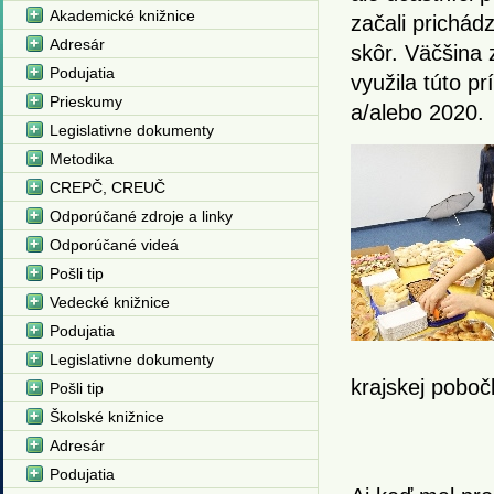
Akademické knižnice
začali prichád
Adresár
skôr. Väčšina 
Podujatia
využila túto p
Prieskumy
a/alebo 2020.
Legislativne dokumenty
Metodika
CREPČ, CREUČ
Odporúčané zdroje a linky
Odporúčané videá
Pošli tip
Vedecké knižnice
Podujatia
Legislativne dokumenty
krajskej pobo
Pošli tip
Školské knižnice
Adresár
Podujatia