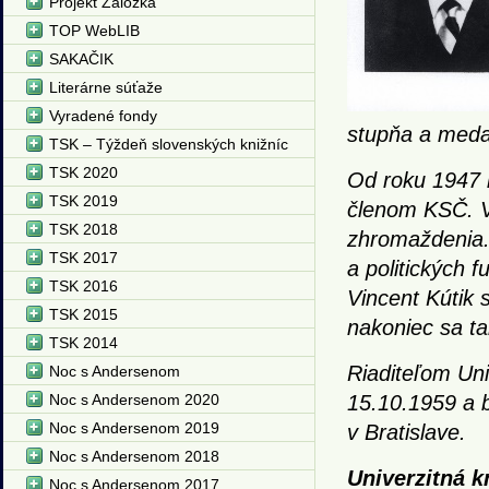
Projekt Záložka
TOP WebLIB
SAKAČIK
Literárne súťaže
Vyradené fondy
stupňa a meda
TSK – Týždeň slovenských knižníc
TSK 2020
Od roku 1947 b
TSK 2019
členom KSČ. V
TSK 2018
zhromaždenia.
TSK 2017
a politických f
TSK 2016
Vincent Kútik 
TSK 2015
nakoniec sa ta
TSK 2014
Riaditeľom Univ
Noc s Andersenom
Noc s Andersenom 2020
15.10.1959 a 
Noc s Andersenom 2019
v Bratislave.
Noc s Andersenom 2018
Univerzitná k
Noc s Andersenom 2017