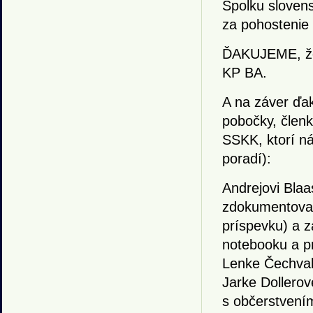
Spolku slovens
za pohostenie
ĎAKUJEME, že 
KP BA.
A na záver ďak
pobočky, člen
SSKK, ktorí n
poradí):
Andrejovi Blaa
zdokumentoval 
príspevku) a z
notebooku a pr
Lenke Čechvalo
Jarke Dollerov
s občerstvením