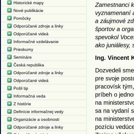
Historické mapy
Zamestnanci kn
Nové publikácie
vyznamenaní a 
Pomôcky
a záujmové zdr
Odporúčané zdroje a linky
športov a orga
Odporúčané videá
spevokol Voces
Informačné vzdelávanie
ako juniálesy, 
Prieskumy
Ing. Vincent 
Semináre
Česká republika
Dozvedeli sme 
Odporúčané zdroje a linky
pre svoje post
Odporúčané videá
pracovísk tým,
Pošli tip
príbeh o jedn
Informačná veda
na ministerstvo
Z histórie
sa na vydaní s
Definície informačnej vedy
na ministerstve
Organizácie a osobnosti
pozíciu vedúc
Odporúčané zdroje a linky