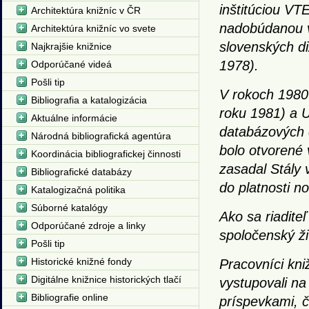
inštitúciou VT
Architektúra knižníc v ČR
nadobúdanou v
Architektúra knižníc vo svete
slovenských di
Najkrajšie knižnice
1978).
Odporúčané videá
Pošli tip
V rokoch 1980
Bibliografia a katalogizácia
roku 1981) a U
Aktuálne informácie
databázových c
Národná bibliografická agentúra
bolo otvorené
Koordinácia bibliografickej činnosti
zasadal Stály 
Bibliografické databázy
do platnosti n
Katalogizačná politika
Súborné katalógy
Ako sa riadite
Odporúčané zdroje a linky
spoločenský ži
Pošli tip
Historické knižné fondy
Pracovníci kni
Digitálne knižnice historických tlačí
vystupovali na
Bibliografie online
príspevkami, č