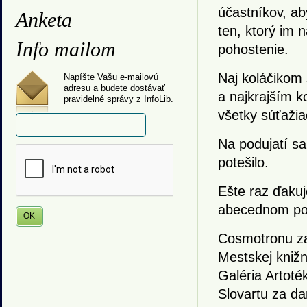
účastníkov, ab
Anketa
ten, ktorý im 
Info mailom
pohostenie.
Naj koláčikom 
Napíšte Vašu e-mailovú
adresu a budete dostávať
a najkrajším k
pravidelné správy z InfoLib.
všetky súťaži
Na podujatí sa
potešilo.
Ešte raz ďaku
abecednom por
Cosmotronu za
Mestskej knižn
Galéria Artoté
Slovartu za da