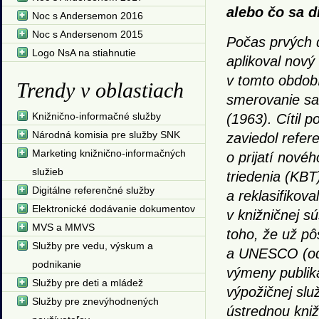
alebo čo sa d
Noc s Andersemon 2016
Noc s Andersenom 2015
Počas prvých d
Logo NsA na stiahnutie
aplikoval nový
v tomto období
Trendy v oblastiach
smerovanie sa
Knižnično-informačné služby
(1963). Cítil 
Národná komisia pre služby SNK
zaviedol refer
Marketing knižnično-informačných
o prijatí nové
služieb
triedenia (KBT)
Digitálne referenčné služby
a reklasifikov
Elektronické dodávanie dokumentov
v knižničnej s
MVS a MMVS
toho, že už pô
Služby pre vedu, výskum a
a UNESCO (od 
podnikanie
výmeny publik
Služby pre deti a mládež
výpožičnej slu
Služby pre znevýhodnených
ústrednou kniž