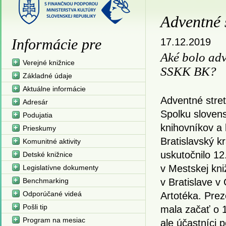
Adventné 
Informácie pre
17.12.2019
Aké bolo adv
Verejné knižnice
SSKK BK?
Základné údaje
Aktuálne informácie
Adventné stret
Adresár
Spolku sloven
Podujatia
knihovníkov a 
Prieskumy
Bratislavský kr
Komunitné aktivity
uskutočnilo 12
Detské knižnice
v Mestskej kniž
Legislatívne dokumenty
Benchmarking
v Bratislave v 
Odporúčané videá
Artotéka. Prez
Pošli tip
mala začať o 
Program na mesiac
ale účastníci p