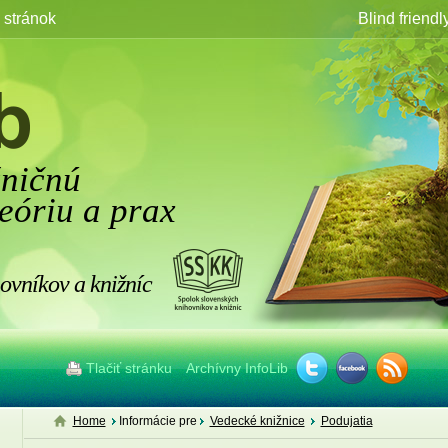
stránok
Blind friendl
žničnú
eóriu a prax
ovníkov a knižníc
Tlačiť stránku
Archívny InfoLib
Home
Informácie pre
Vedecké knižnice
Podujatia