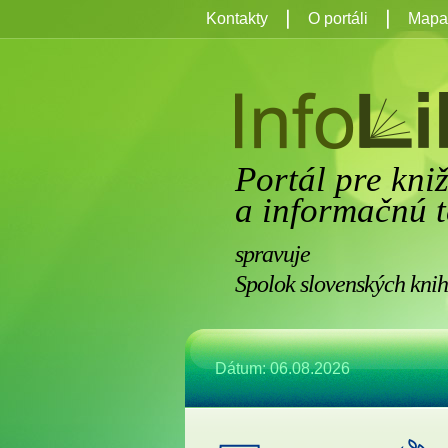
Kontakty
O portáli
Mapa 
Portál pre kni
a informačnú t
spravuje
Spolok slovenských knih
Dátum: 06.08.2026