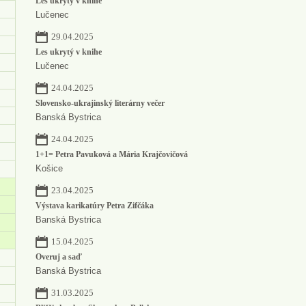
Les ukrytý v knihe
Lučenec
29.04.2025
Les ukrytý v knihe
Lučenec
24.04.2025
Slovensko-ukrajinský literárny večer
Banská Bystrica
24.04.2025
1+1= Petra Pavuková a Mária Krajčovičová
Košice
23.04.2025
Výstava karikatúry Petra Zifčáka
Banská Bystrica
15.04.2025
Overuj a saď
Banská Bystrica
31.03.2025