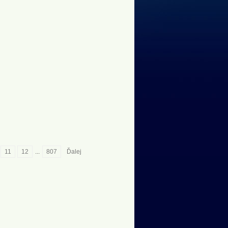
11
12
...
807
Ďalej