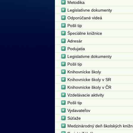
Metodika
Legislatívne dokumenty
Odporúčané videá
Pošli tip
Špeciálne knižnice
Adresár
Podujatia
Legislativne dokumenty
Pošli tip
Knihovnícke školy
Knihovnícke školy v SR
Knihovnícke školy v ČR
Vzdelávacie aktivity
Pošli tip
Vydavateľov
Súťaže
Medzinárodný deň školských knižn