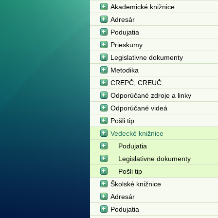
Akademické knižnice
Adresár
Podujatia
Prieskumy
Legislativne dokumenty
Metodika
CREPČ, CREUČ
Odporúčané zdroje a linky
Odporúčané videá
Pošli tip
Vedecké knižnice
Podujatia
Legislativne dokumenty
Pošli tip
Školské knižnice
Adresár
Podujatia