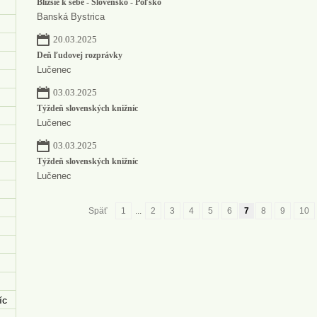
Bližšie k sebe - Slovensko - Poľsko
Banská Bystrica
20.03.2025
Deň ľudovej rozprávky
Lučenec
03.03.2025
Týždeň slovenských knižníc
Lučenec
03.03.2025
Týždeň slovenských knižníc
Lučenec
Späť
1
...
2
3
4
5
6
7
8
9
10
íc