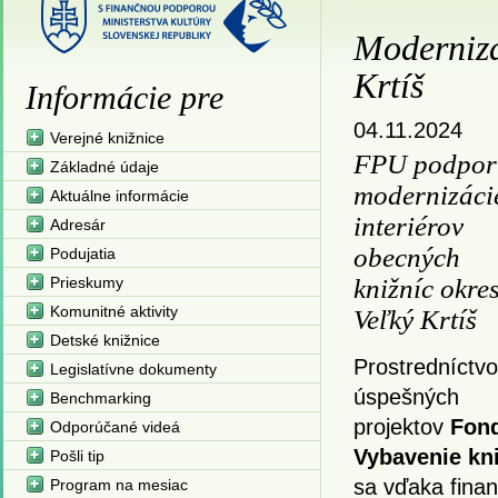
Modernizá
Krtíš
Informácie pre
04.11.2024
Verejné knižnice
FPU podpor
Základné údaje
modernizáci
Aktuálne informácie
interiérov
Adresár
obecných
Podujatia
Prieskumy
knižníc okre
Komunitné aktivity
Veľký Krtíš
Detské knižnice
Prostredníctv
Legislatívne dokumenty
úspešných
Benchmarking
projektov
Fond
Odporúčané videá
Vybavenie kni
Pošli tip
sa vďaka fina
Program na mesiac