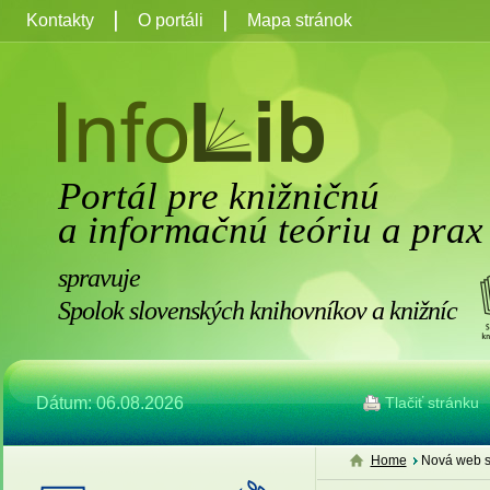
Kontakty
O portáli
Mapa stránok
Portál pre knižničnú
a informačnú teóriu a prax
spravuje
Spolok slovenských knihovníkov a knižníc
Dátum: 06.08.2026
Tlačiť stránku
Home
Nová web s