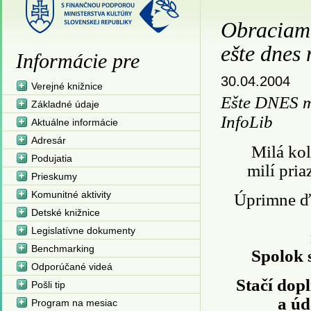
Obraciame
ešte dnes
Informácie pre
30.04.2004
Verejné knižnice
Ešte DNES m
Základné údaje
InfoLib
Aktuálne informácie
Adresár
Milá kol
Podujatia
milí pria
Prieskumy
Komunitné aktivity
Úprimne ď
Detské knižnice
Legislatívne dokumenty
Benchmarking
Spolok 
Odporúčané videá
Stačí dop
Pošli tip
a úd
Program na mesiac