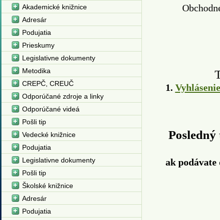
Obchodné
Akademické knižnice
Adresár
Podujatia
Prieskumy
Legislativne dokumenty
Metodika
CREPČ, CREUČ
1.
Vyhlásenie
Odporúčané zdroje a linky
Odporúčané videá
Pošli tip
Posledný
Vedecké knižnice
Podujatia
Legislativne dokumenty
ak podávate 
Pošli tip
Školské knižnice
Adresár
Podujatia