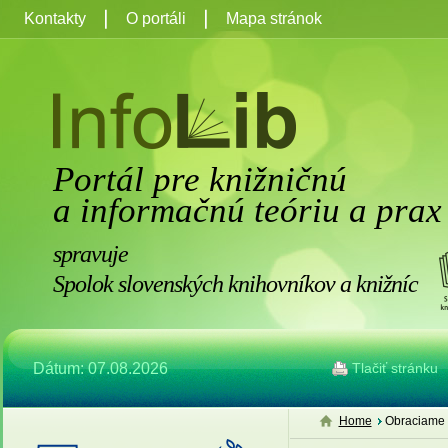
Kontakty
O portáli
Mapa stránok
Portál pre knižničnú
a informačnú teóriu a prax
spravuje
Spolok slovenských knihovníkov a knižníc
Dátum: 07.08.2026
Tlačiť stránku
Home
Obraciame s