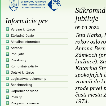
Súkromná
jubiluje
Informácie pre
09.09.2024
Verejné knižnice
Teta Katka, K
Základné údaje
rokov oslovo
Aktuálne informácie
Antona Bern
Adresár
Zámkoch (pr
Podujatia
Prieskumy
knižnice). Za
Komunitné aktivity
Katarína St
Detské knižnice
spokojných či
Legislatívne dokumenty
vracali do k
Benchmarking
zrode prvej 
Odporúčané videá
časti mesta 
Pošli tip
1974.
Program na mesiac