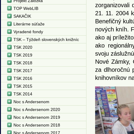
Projekt Záložka
zorganizovali 
TOP WebLIB
21. 11. 2004 k
SAKAČIK
Benefičný kult
Literárne súťaže
nových kníh. F
Vyradené fondy
ako aj príleži
TSK – Týždeň slovenských knižníc
ako regionáln
TSK 2020
svoju záslužn
TSK 2019
Nové Zámky, C
TSK 2018
za dlhoročnú 
TSK 2017
knihovníkov n
TSK 2016
TSK 2015
TSK 2014
Noc s Andersenom
Noc s Andersenom 2020
Noc s Andersenom 2019
Noc s Andersenom 2018
Noc s Andersenom 2017