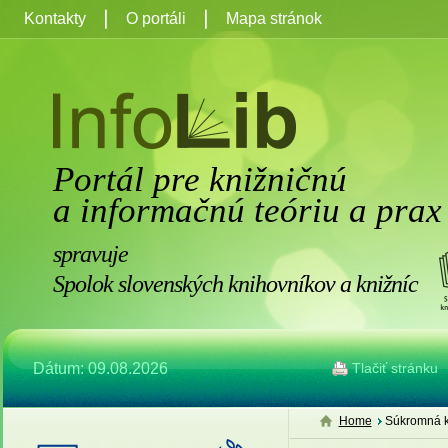
Kontakty
O portáli
Mapa stránok
Portál pre knižničnú
a informačnú teóriu a prax
spravuje
Spolok slovenských knihovníkov a knižníc
Dátum: 09.08.2026
Tlačiť stránku
Home
Súkromná kn