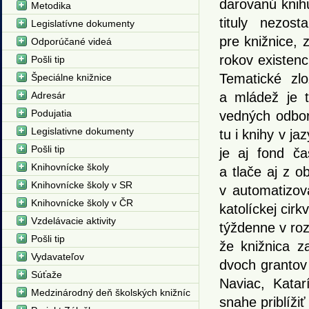
darovanú knihu
Metodika
tituly nezos
Legislatívne dokumenty
pre knižnice, 
Odporúčané videá
rokov existenc
Pošli tip
Tematické zlo
Špeciálne knižnice
Adresár
a mládež je t
Podujatia
vedných odbo
Legislativne dokumenty
tu i knihy v 
Pošli tip
je aj fond ča
Knihovnícke školy
a tlače aj z o
Knihovnícke školy v SR
v automatizov
Knihovnícke školy v ČR
katolíckej cirk
Vzdelávacie aktivity
týždenne v roz
Pošli tip
že knižnica z
Vydavateľov
dvoch grantov
Súťaže
Naviac, Kata
Medzinárodný deň školských knižníc
snahe priblíži