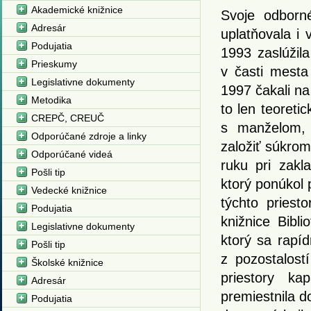
Akademické knižnice
Svoje odborné
Adresár
uplatňovala i 
Podujatia
1993 zaslúžil
Prieskumy
v časti mesta
Legislativne dokumenty
1997 čakali na
Metodika
to len teoretic
CREPČ, CREUČ
s manželom, 
Odporúčané zdroje a linky
založiť súkro
Odporúčané videá
ruku pri zakl
Pošli tip
ktorý ponúkol p
Vedecké knižnice
týchto priest
Podujatia
knižnice Bibl
Legislativne dokumenty
ktorý sa rapíd
Pošli tip
z pozostalost
Školské knižnice
priestory ka
Adresár
premiestnila d
Podujatia