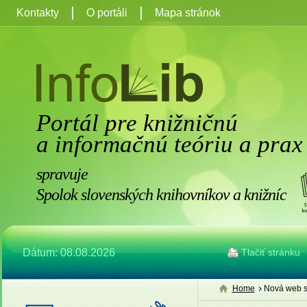
Kontakty
O portáli
Mapa stránok
Portál pre knižničnú
a informačnú teóriu a prax
spravuje
Spolok slovenských knihovníkov a knižníc
Dátum: 08.08.2026
Tlačiť stránku
Home
Nová web s