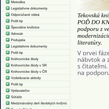
Metodika
Legislatívne dokumenty
Tekovská kni
Odporúčané videá
POĎ DO KNI
Pošli tip
Špeciálne knižnice
podporu z v
Adresár
modernizáci
Podujatia
literatúry.
Legislativne dokumenty
V prvej fáz
Pošli tip
nábytok a 
Knihovnícke školy
s čitateľmi
Knihovnícke školy v SR
na podpor
Knihovnícke školy v ČR
Vzdelávacie aktivity
Pošli tip
Vydavateľov
Súťaže
Medzinárodný deň školských knižníc