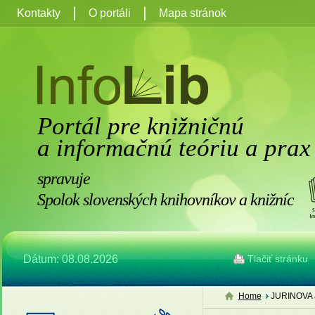
Kontakty
O portáli
Mapa stránok
Portál pre knižničnú
a informačnú teóriu a prax
spravuje
Spolok slovenských knihovníkov a knižníc
Dátum: 08.08.2026
Tlačiť stránku
Home
JURINOVA 