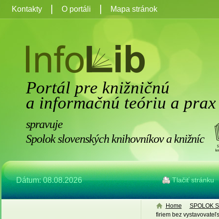
Kontakty
O portáli
Mapa stránok
Portál pre knižničnú
a informačnú teóriu a prax
spravuje
Spolok slovenských knihovníkov a knižníc
Dátum: 08.08.2026
Tlačiť stránku
Home
SPOLOK S
firiem bez vystavovateľ