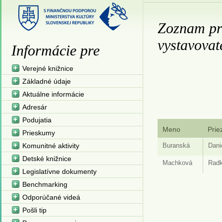
Zoznam pri
vystavovat
Informácie pre
Verejné knižnice
Základné údaje
Aktuálne informácie
Adresár
Podujatia
Meno
Prie
Prieskumy
Komunitné aktivity
Buranská
Dani
Detské knižnice
Machková
Rad
Legislatívne dokumenty
Benchmarking
Odporúčané videá
Pošli tip