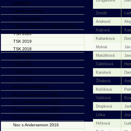
Džuganová
Dan
SAKAČIK
Literárne súťaže
Dombi
Lad
Vyradené fondy
Androvič
Aloj
TSK – Týždeň slovenských knižníc
Kajková
Kat
TSK 2020
Kalianková
Dom
TSK 2019
Molnár
Ján
TSK 2018
Matúšková
Jan
TSK 2017
TSK 2016
Gábrišová
Hen
TSK 2015
Karulová
Dan
TSK 2014
Žihalová
And
Noc s Andersenom
Kočišová
Pet
Noc s Andersenom 2020
Vašková
Eva
Noc s Andersenom 2019
Dropková
Jan
Noc s Andersenom 2018
Liška
Joz
Noc s Andersenom 2017
Hrčková
Ľud
Noc s Andersemon 2016