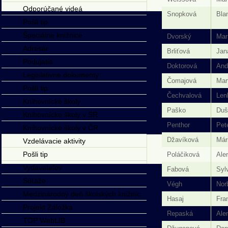
Odporúčané videá
Snopková
Bla
Pošli tip
Špeciálne knižnice
Dvorský
Mar
Adresár
Brliťová
Jan
Podujatia
Doktorová
And
Legislativne dokumenty
Čomajová
Mar
Pošli tip
Čechvalová
Len
Knihovnícke školy
Paško
Duš
Knihovnícke školy v SR
Penthor
Pet
Knihovnícke školy v ČR
Džavíková
Már
Vzdelávacie aktivity
Pošli tip
Poláčiková
Ale
Vydavateľov
Fabová
Syl
Súťaže
Végh
Nor
Medzinárodný deň školských knižníc
Hasaj
Fra
Projekt Záložka
Repaská
Ale
TOP WebLIB