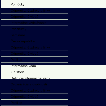
Pomôcky
Odporúčané zdroje a linky
Odporúčané videá
Informačné vzdelávanie
Prieskumy
Semináre
Česká republika
Odporúčané zdroje a linky
Odporúčané videá
Pošli tip
Informačná veda
Z histórie
Definície informačnej vedy
Organizácie a osobnosti
Odporúčané zdroje a linky
Odporúčané videá
Pošli tip