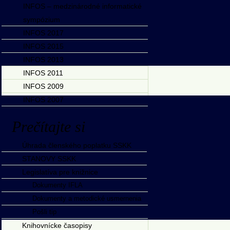
INFOS – medzinárodné informatické
sympózium
INFOS 2017
INFOS 2015
INFOS 2013
INFOS 2011
INFOS 2009
INFOS 2007
Prečítajte si
Úhrada členského poplatku SSKK
STANOVY SSKK
Legislatíva pre knižnice
Dokumenty IFLA
Dokumenty a metodické usmernenia
Pošli tip
Knihovnícke časopisy