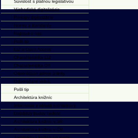
Súvislosť s platnou legislatívou
Východiská digitalizácie
Princípy digitalizácie
Normy a štandardy
Napísali o nás
Pošli tip
EIZ a Open Access
Charakteristika EIZ
Charakteristika OA
Odporúčané zdroje a linky
Odporúčané videá
Pošli tip
Architektúra knižníc
Informácie z oblasti architektúry
Databázy budov knižníc
Architektúra knižníc v SR
Architektúra knižníc v ČR
Architektúra knižníc vo svete