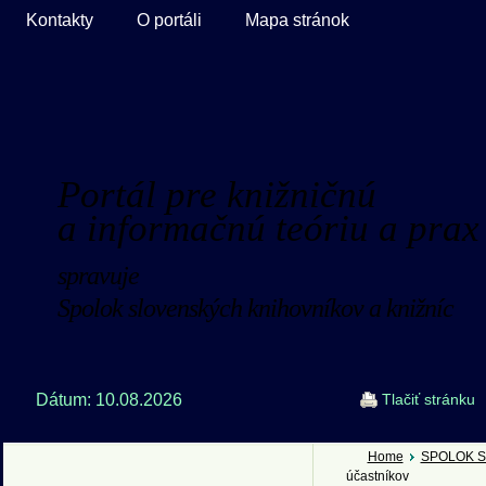
Kontakty
O portáli
Mapa stránok
Portál pre knižničnú
a informačnú teóriu a prax
spravuje
Spolok slovenských knihovníkov a knižníc
Dátum: 10.08.2026
Tlačiť stránku
Home
SPOLOK S
účastníkov