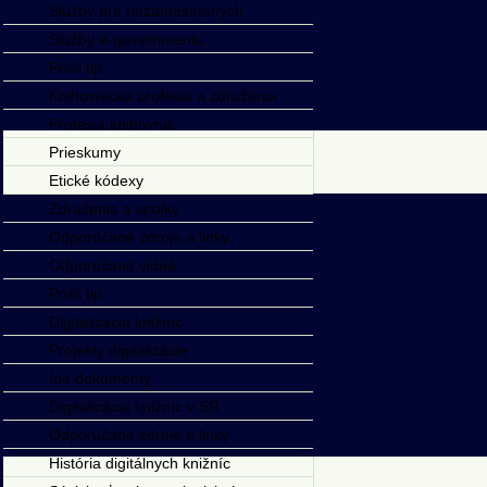
Služby pre nezamestnaných
Služby e-governmentu
Pošli tip
Knihovnícka profesia a združenia
Profesia knihovník
Prieskumy
Etické kódexy
Združenia a spolky
Odporúčané zdroje a linky
Odporúčané videá
Pošli tip
Digitalizácia knižníc
Projekty digitalizácie
Iné dokumenty
Digitalizácia knižníc v SR
Odporúčané zdroje a linky
História digitálnych knižníc