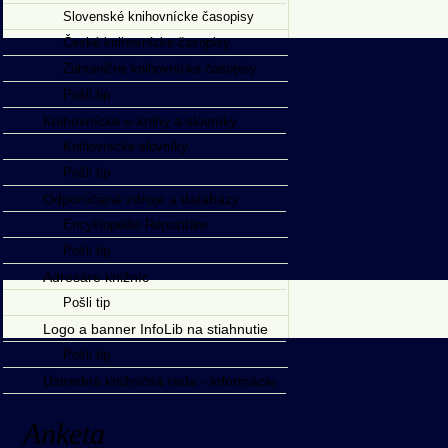
Slovenské knihovnícke časopisy
České knihovnícke časopisy
Zahraničné knihovnícke časopisy
Pošli tip
Knihovnícke e-knihy a slovníky
Knihovnícke slovníky
Pošli tip
Odporúčané zdroje a databázy
Encyklopédie Repozitáre
Pošli tip
Adresáre knižníc
Pošli tip
Logo a banner InfoLib na stiahnutie
Pošli tip
Ústredná knižničná rada - informácie
Anketa