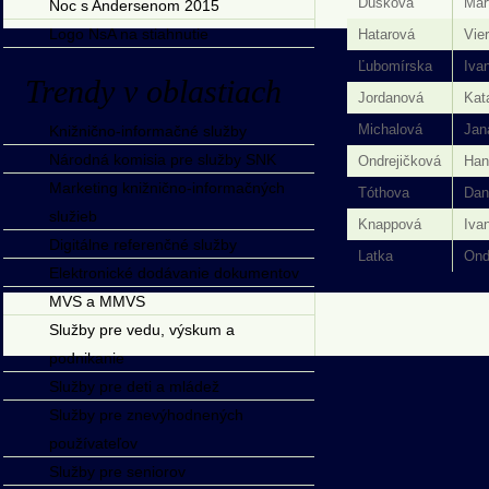
Dušková
Mar
Noc s Andersenom 2015
Logo NsA na stiahnutie
Hatarová
Vie
Ľubomírska
Iva
Trendy v oblastiach
Jordanová
Kat
Michalová
Jan
Knižnično-informačné služby
Národná komisia pre služby SNK
Ondrejičková
Han
Marketing knižnično-informačných
Tóthova
Dan
služieb
Knappová
Iva
Digitálne referenčné služby
Latka
Ond
Elektronické dodávanie dokumentov
MVS a MMVS
Služby pre vedu, výskum a
podnikanie
Služby pre deti a mládež
Služby pre znevýhodnených
používateľov
Služby pre seniorov