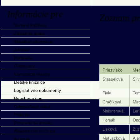
Informácie pre
Zoznam pr
Verejné knižnice
Základné údaje
Aktuálne informácie
Adresár
Podujatia
Prieskumy
Priezvisko
Me
Komunitné aktivity
Stasselová
Silv
Detské knižnice
Legislatívne dokumenty
Fiala
Tom
Benchmarking
Gračíková
Mir
Odporúčané videá
Maixnerová
Len
Pošli tip
Horsák
Ond
Program na mesiac
Lisková
Zuz
Akademické knižnice
Matuszková
Ale
Adresár