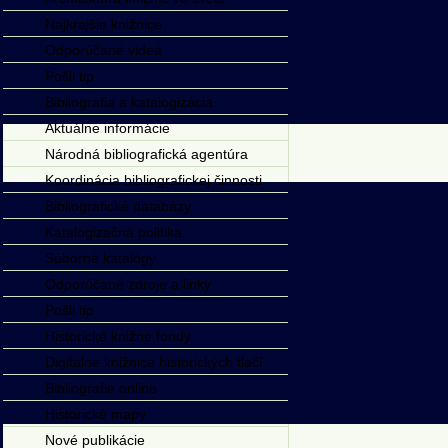
Najkrajšie knižnice
Odporúčané videá
Pošli tip
Bibliografia a katalogizácia
Aktuálne informácie
Národná bibliografická agentúra
Koordinácia bibliografickej činnosti
Bibliografické databázy
Katalogizačná politika
Súborné katalógy
Odporúčané zdroje a linky
Pošli tip
Historické knižné fondy
Digitálne knižnice historických tlačí
Bibliografie online
Historické mapy
Nové publikácie