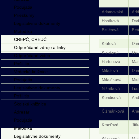
Podujatia
Adamovská
Adr
Prieskumy
Horáková
Dar
Legislativne dokumenty
Bellérová
Beá
Metodika
CREPČ, CREUČ
Kráľová
Dar
Odporúčané zdroje a linky
Koleková
Lívi
Odporúčané videá
Hartonová
Mar
Pošli tip
Mikulová
Dar
Vedecké knižnice
Podujatia
Mikušková
Mic
Legislativne dokumenty
Nižníková
Luc
Pošli tip
Kondisová
And
Školské knižnice
Čižmáriková
Ane
Adresár
Podujatia
Kmeťová
Jitk
Metodika
Legislatívne dokumenty
Weissová
Mar