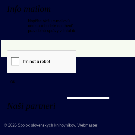
Info mailom
Napíšte Vašu e-mailovú
adresu a budete dostávať
pravidelné správy z InfoLib.
Naši partneri
© 2026 Spolok slovenských knihovníkov.
Webmaster