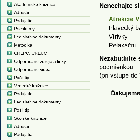
Akademické knižnice
Nenechajte si
Adresár
Atrakcie V
Podujatia
Plavecký b
Prieskumy
Vírivky
Legislativne dokumenty
Relaxačnú
Metodika
CREPČ, CREUČ
Nezabudnite s
Odporúčané zdroje a linky
podmienkou
Odporúčané videá
(pri vstupe do
Pošli tip
Vedecké knižnice
Ďakujeme 
Podujatia
Legislativne dokumenty
Pošli tip
Školské knižnice
Adresár
Podujatia