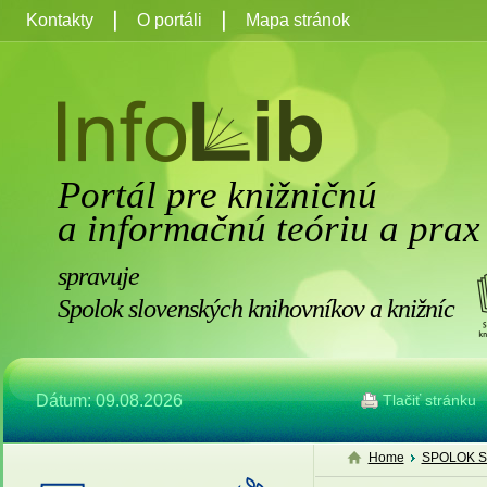
Kontakty
O portáli
Mapa stránok
Portál pre knižničnú
a informačnú teóriu a prax
spravuje
Spolok slovenských knihovníkov a knižníc
Dátum: 09.08.2026
Tlačiť stránku
Home
SPOLOK S