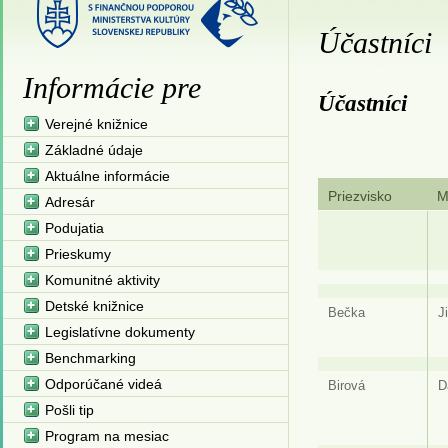
Účastníci
Informácie pre
Účastníci
Verejné knižnice
Základné údaje
Aktuálne informácie
Priezvisko
M
Adresár
Podujatia
Prieskumy
Komunitné aktivity
Detské knižnice
Bečka
Ji
Legislatívne dokumenty
Benchmarking
Odporúčané videá
Birová
D
Pošli tip
Program na mesiac