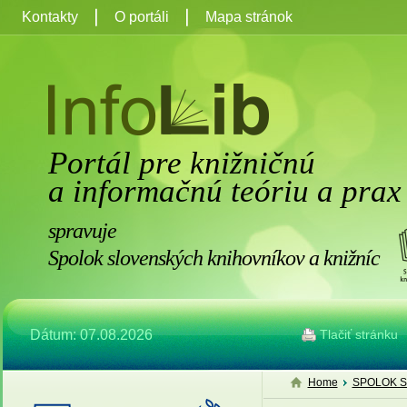
Kontakty
O portáli
Mapa stránok
Portál pre knižničnú
a informačnú teóriu a prax
spravuje
Spolok slovenských knihovníkov a knižníc
Dátum: 07.08.2026
Tlačiť stránku
Home
SPOLOK S