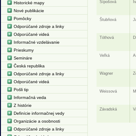
Šípošová
I
Historické mapy
Nové publikácie
Pomôcky
Štubňová
J
Odporúčané zdroje a linky
Odporúčané videá
Tóthová
D
Informačné vzdelávanie
Prieskumy
Veľká
A
Semináre
Česká republika
Wagner
Z
Odporúčané zdroje a linky
Odporúčané videá
Pošli tip
Weissová
M
Informačná veda
Z histórie
Závadská
V
Definície informačnej vedy
Organizácie a osobnosti
Odporúčané zdroje a linky