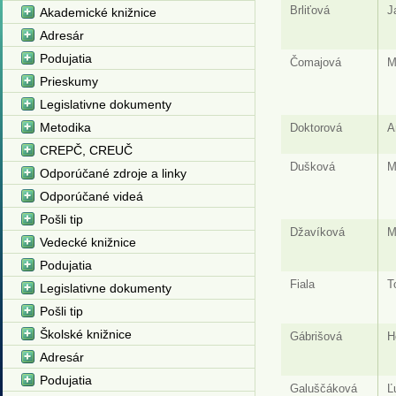
Brliťová
J
Akademické knižnice
Adresár
Podujatia
Čomajová
M
Prieskumy
Legislativne dokumenty
Metodika
Doktorová
A
CREPČ, CREUČ
Dušková
M
Odporúčané zdroje a linky
Odporúčané videá
Pošli tip
Džavíková
M
Vedecké knižnice
Podujatia
Fiala
T
Legislativne dokumenty
Pošli tip
Školské knižnice
Gábrišová
H
Adresár
Podujatia
Galuščáková
Ľ