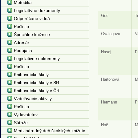
Metodika
Legislatívne dokumenty
Gec
T
Odporúčané videá
Pošli tip
Gyalogová
V
Špeciálne knižnice
Adresár
Podujatia
Hasaj
F
Legislativne dokumenty
Pošli tip
Knihovnícke školy
Hartonová
M
Knihovnícke školy v SR
Knihovnícke školy v ČR
Vzdelávacie aktivity
Hermann
P
Pošli tip
Vydavateľov
Súťaže
Hoč
M
Medzinárodný deň školských knižníc