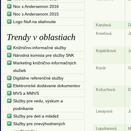
Noc s Andersemon 2016
Noc s Andersenom 2015
Logo NsA na stiahnutie
Karulová
D
Kmeťová
J
Trendy v oblastiach
Knižnično-informačné služby
Kopáčiková
J
Národná komisia pre služby SNK
Marketing knižnično-informačných
Kovár
S
služieb
Digitálne referenčné služby
Elektronické dodávanie dokumentov
Kožuchová
D
MVS a MMVS
Služby pre vedu, výskum a
podnikanie
Lesayová
J
Služby pre deti a mládež
Služby pre znevýhodnených
Lopušanová
M