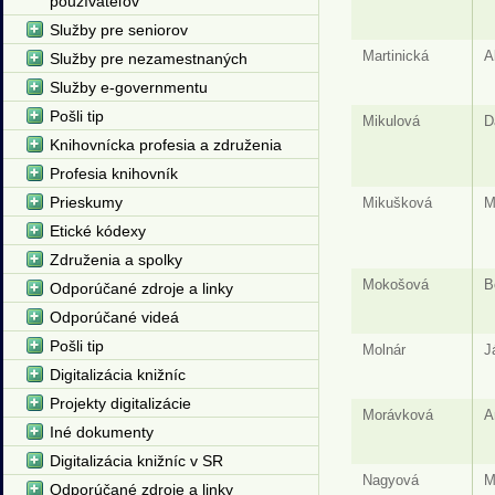
používateľov
Služby pre seniorov
Martinická
A
Služby pre nezamestnaných
Služby e-governmentu
Pošli tip
Mikulová
D
Knihovnícka profesia a združenia
Profesia knihovník
Prieskumy
Mikušková
M
Etické kódexy
Združenia a spolky
Mokošová
B
Odporúčané zdroje a linky
Odporúčané videá
Pošli tip
Molnár
J
Digitalizácia knižníc
Projekty digitalizácie
Morávková
A
Iné dokumenty
Digitalizácia knižníc v SR
Nagyová
M
Odporúčané zdroje a linky