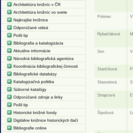
Architektúra knižníc v ČR
Architektúra knižníc vo svete
Polonec
V
Najkrajšie knižnice
Odporúčané videá
Rybarčáková
M
Pošli tip
Bibliografia a katalogizácia
Aktuálne informácie
Sim
V
Národná bibliografická agentúra
Koordinácia bibliografickej činnosti
Stančíková
P
Bibliografické databázy
Katalogizačná politika
Stasselová
S
Súborné katalógy
Strapcová
E
Odporúčané zdroje a linky
Pošli tip
Historické knižné fondy
Šipošová
Ľ
Digitálne knižnice historických tlačí
Bibliografie online