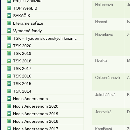
Projekt Záložka
Holubcová
J
TOP WebLIB
SAKAČIK
Horová
I
Literárne súťaže
Vyradené fondy
Hovorková
Z
TSK – Týždeň slovenských knižníc
TSK 2020
TSK 2019
Hvolka
M
TSK 2018
TSK 2017
TSK 2016
Chlebničanová
A
TSK 2015
TSK 2014
Jakubáčová
B
Noc s Andersenom
Noc s Andersenom 2020
Janovská
D
Noc s Andersenom 2019
Noc s Andersenom 2018
Noc s Andersenom 2017
Karnišová
Z