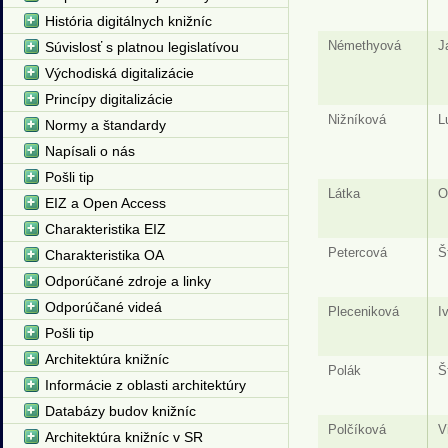
História digitálnych knižníc
Némethyová
J
Súvislosť s platnou legislatívou
Východiská digitalizácie
Princípy digitalizácie
Nižníková
L
Normy a štandardy
Napísali o nás
Pošli tip
Látka
O
EIZ a Open Access
Charakteristika EIZ
Petercová
Š
Charakteristika OA
Odporúčané zdroje a linky
Odporúčané videá
Pleceniková
I
Pošli tip
Architektúra knižníc
Polák
Š
Informácie z oblasti architektúry
Databázy budov knižníc
Polčíková
V
Architektúra knižníc v SR